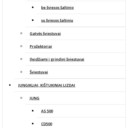
be šviesos šaltinio
su šviesos šaltiniu
Gatvės šviestuvai
Prožektoriai
Įleidžiami į grindinį šviestuvai
Šviestuvai
JUNGIKLIAI, KIŠTUKINIAI LIZDAI
JUNG
AS 500
CD500