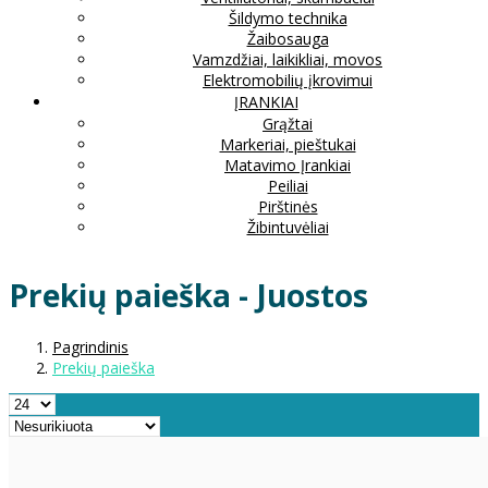
Šildymo technika
Žaibosauga
Vamzdžiai, laikikliai, movos
Elektromobilių įkrovimui
ĮRANKIAI
Grąžtai
Markeriai, pieštukai
Matavimo Įrankiai
Peiliai
Pirštinės
Žibintuvėliai
Prekių paieška - Juostos
Pagrindinis
Prekių paieška