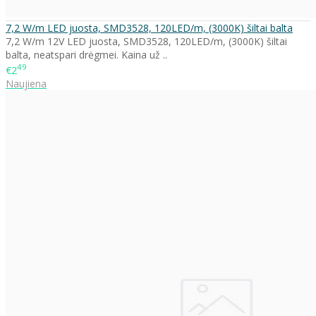
7,2 W/m LED juosta, SMD3528, 120LED/m, (3000K) šiltai balta
7,2 W/m 12V LED juosta, SMD3528, 120LED/m, (3000K) šiltai
balta, neatspari drėgmei. Kaina už ..
49
€2
Naujiena