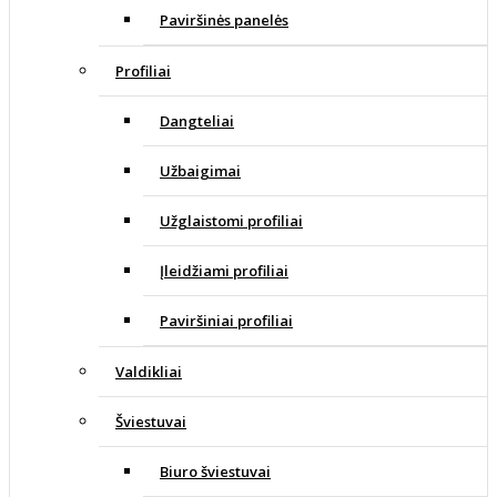
Paviršinės panelės
Profiliai
Dangteliai
Užbaigimai
Užglaistomi profiliai
Įleidžiami profiliai
Paviršiniai profiliai
Valdikliai
Šviestuvai
Biuro šviestuvai