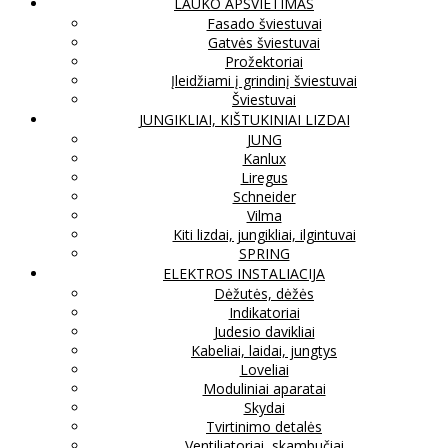
LAUKO APŠVIETIMAS
Fasado šviestuvai
Gatvės šviestuvai
Prožektoriai
Įleidžiami į grindinį šviestuvai
Šviestuvai
JUNGIKLIAI, KIŠTUKINIAI LIZDAI
JUNG
Kanlux
Liregus
Schneider
Vilma
Kiti lizdai, jungikliai, ilgintuvai
SPRING
ELEKTROS INSTALIACIJA
Dėžutės, dėžės
Indikatoriai
Judesio davikliai
Kabeliai, laidai, jungtys
Loveliai
Moduliniai aparatai
Skydai
Tvirtinimo detalės
Ventiliatoriai, skambučiai