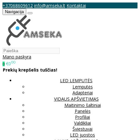
+37068609612
info@amseka.lt
Kontaktai
Navigacija
Mano paskyra
00
€0
0
Prekių krepšelis tuščias!
LED LEMPUTĖS
Lemputės
Adapteriai
VIDAUS APŠVIETIMAS
Maitinimo šaltiniai
Panelės
Profiliai
Valdikliai
Šviestuvai
LED juostos