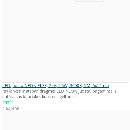
LED juosta NEON FLEX, 24V, 9.6W, 3000K, 5M, 6x12mm
Itin lanksti ir atspari drėgmei LED NEON juosta, pagaminta iš
natūralaus kaučiuko, kuris nesigeltonu..
99
€43
Naujiena