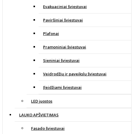
Evakuaciniai šviestuvai
Paviršiniai šviestuvai
Plafonai
Pramoniniai šviestuvai
Sieniniai šviestuvai
Veidrodžių ir paveikslų šviestuvai
Įleidžiami šviestuvai
LED juostos
LAUKO APŠVIETIMAS
Fasado šviestuvai