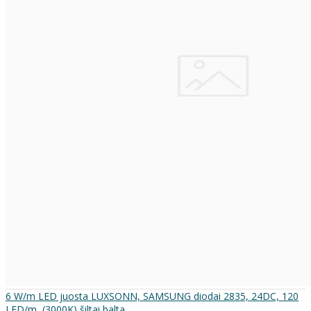
6 W/m LED juosta LUXSONN, SAMSUNG diodai 2835, 24DC, 120
LED/m, (3000K) šiltai balta