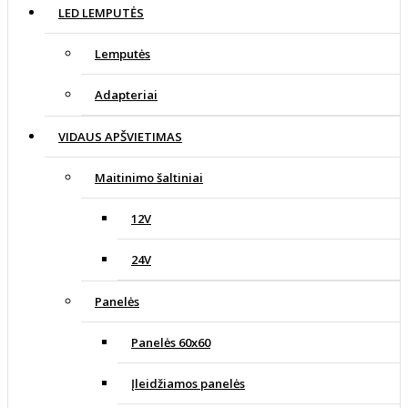
LED LEMPUTĖS
Lemputės
Adapteriai
VIDAUS APŠVIETIMAS
Maitinimo šaltiniai
12V
24V
Panelės
Panelės 60x60
Įleidžiamos panelės