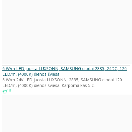
6 W/m LED juosta LUXSONN, SAMSUNG diodai 2835, 24DC, 120
LED/m, (4000K) dienos šviesa
6 W/m 24V LED juosta LUXSONN, 2835, SAMSUNG diodai 120
LED/m, (4000K) dienos šviesa. Karpoma kas 5 c..
19
€7