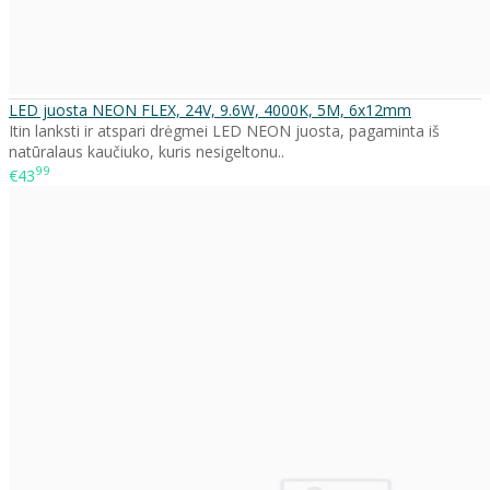
LED juosta NEON FLEX, 24V, 9.6W, 4000K, 5M, 6x12mm
Itin lanksti ir atspari drėgmei LED NEON juosta, pagaminta iš
natūralaus kaučiuko, kuris nesigeltonu..
99
€43