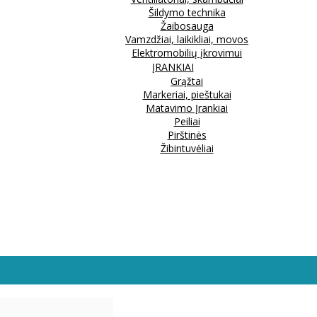
Šildymo technika
Žaibosauga
Vamzdžiai, laikikliai, movos
Elektromobilių įkrovimui
ĮRANKIAI
Grąžtai
Markeriai, pieštukai
Matavimo Įrankiai
Peiliai
Pirštinės
Žibintuvėliai