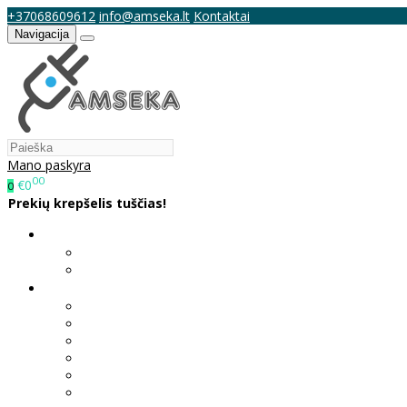
+37068609612
info@amseka.lt
Kontaktai
Navigacija
Mano paskyra
00
€0
0
Prekių krepšelis tuščias!