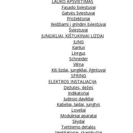
LAUKO APŠVIETIMAS
Fasado šviestuvai
Gatvės šviestuvai
Prožektoriai
Įleidžiami į grindinį šviestuvai
Šviestuvai
JUNGIKLIAI, KIŠTUKINIAI LIZDAI
JUNG
Kanlux
Liregus
Schneider
Vilma
Kiti lizdai, jungikliai, ilgintuvai
SPRING
ELEKTROS INSTALIACIJA
Dėžutės, dėžės
Indikatoriai
Judesio davikliai
Kabeliai, laidai, jungtys
Loveliai
Moduliniai aparatai
Skydai
Tvirtinimo detalės
Ventiliatoriai, skambučiai