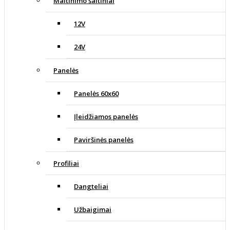
Maitinimo šaltiniai
12V
24V
Panelės
Panelės 60x60
Įleidžiamos panelės
Paviršinės panelės
Profiliai
Dangteliai
Užbaigimai