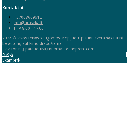
Kontaktai
+37068609612
info@amseka.lt
I - V 8.00 - 17.00
2026 © Visos teisės saugomos. Kopijuoti, platinti svetainės turinį
be autorių sutikimo draudžiama.
Elektroninių parduotuvių nuoma
-
eShoprent.com
Rašyk
Skambink