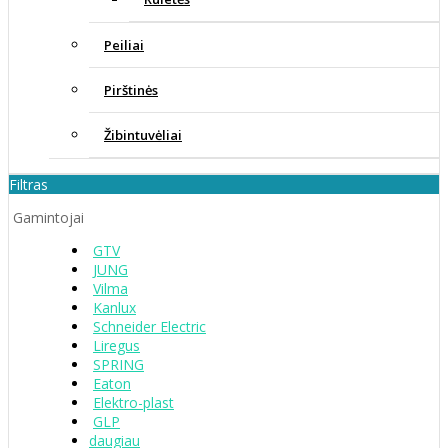
Peiliai
Pirštinės
Žibintuvėliai
Filtras
Gamintojai
GTV
JUNG
Vilma
Kanlux
Schneider Electric
Liregus
SPRING
Eaton
Elektro-plast
GLP
daugiau