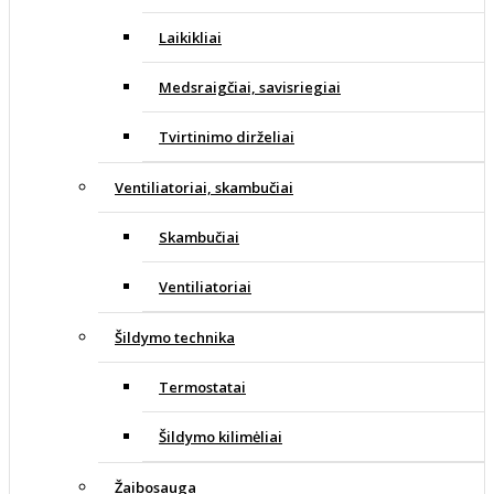
Laikikliai
Medsraigčiai, savisriegiai
Tvirtinimo dirželiai
Ventiliatoriai, skambučiai
Skambučiai
Ventiliatoriai
Šildymo technika
Termostatai
Šildymo kilimėliai
Žaibosauga