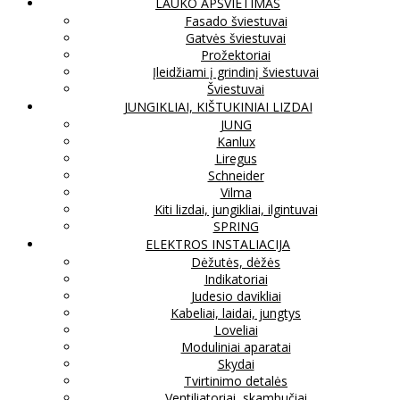
LAUKO APŠVIETIMAS
Fasado šviestuvai
Gatvės šviestuvai
Prožektoriai
Įleidžiami į grindinį šviestuvai
Šviestuvai
JUNGIKLIAI, KIŠTUKINIAI LIZDAI
JUNG
Kanlux
Liregus
Schneider
Vilma
Kiti lizdai, jungikliai, ilgintuvai
SPRING
ELEKTROS INSTALIACIJA
Dėžutės, dėžės
Indikatoriai
Judesio davikliai
Kabeliai, laidai, jungtys
Loveliai
Moduliniai aparatai
Skydai
Tvirtinimo detalės
Ventiliatoriai, skambučiai