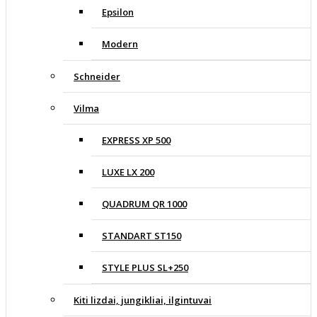
Epsilon
Modern
Schneider
Vilma
EXPRESS XP 500
LUXE LX 200
QUADRUM QR 1000
STANDART ST150
STYLE PLUS SL+250
Kiti lizdai, jungikliai, ilgintuvai