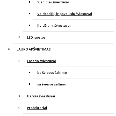
Sieniniai šviestuvai
Veidrodžių ir paveikslų šviestuvai
Įleidžiami šviestuvai
LED juostos
LAUKO APŠVIETIMAS
Fasado šviestuvai
be šviesos šaltinio
su šviesos šaltiniu
Gatvės šviestuvai
Prožektoriai