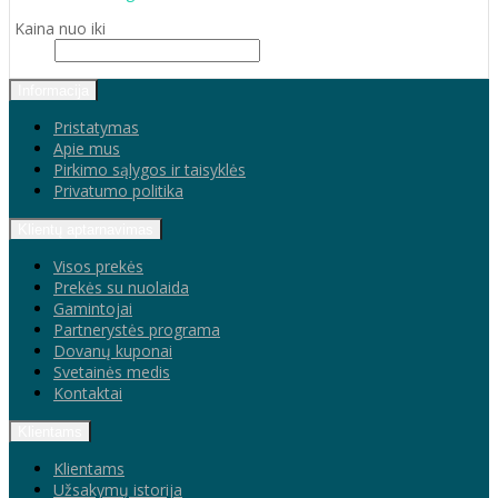
Kaina nuo iki
Informacija
Pristatymas
Apie mus
Pirkimo sąlygos ir taisyklės
Privatumo politika
Klientų aptarnavimas
Visos prekės
Prekės su nuolaida
Gamintojai
Partnerystės programa
Dovanų kuponai
Svetainės medis
Kontaktai
Klientams
Klientams
Užsakymų istorija