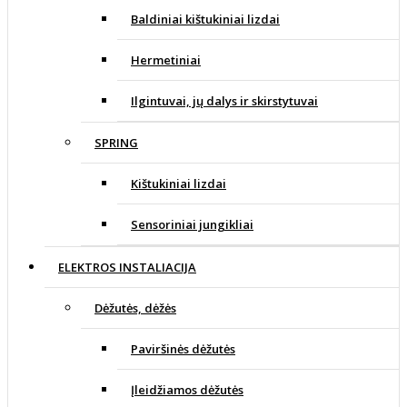
Baldiniai kištukiniai lizdai
Hermetiniai
Ilgintuvai, jų dalys ir skirstytuvai
SPRING
Kištukiniai lizdai
Sensoriniai jungikliai
ELEKTROS INSTALIACIJA
Dėžutės, dėžės
Paviršinės dėžutės
Įleidžiamos dėžutės