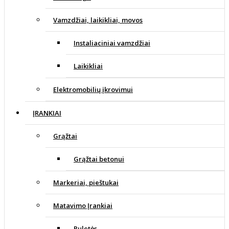
Vamzdžiai, laikikliai, movos
Instaliaciniai vamzdžiai
Laikikliai
Elektromobilių įkrovimui
ĮRANKIAI
Grąžtai
Grąžtai betonui
Markeriai, pieštukai
Matavimo Įrankiai
Ruletės