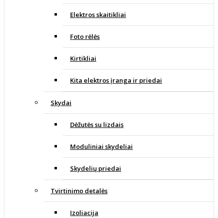
Elektros skaitikliai
Foto rėlės
Kirtikliai
Kita elektros įranga ir priedai
Skydai
Dėžutės su lizdais
Moduliniai skydeliai
Skydelių priedai
Tvirtinimo detalės
Izoliacija