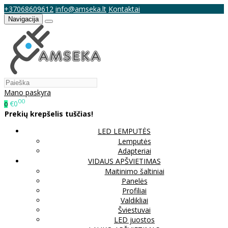
+37068609612
info@amseka.lt
Kontaktai
Navigacija
Mano paskyra
00
€0
0
Prekių krepšelis tuščias!
LED LEMPUTĖS
Lemputės
Adapteriai
VIDAUS APŠVIETIMAS
Maitinimo šaltiniai
Panelės
Profiliai
Valdikliai
Šviestuvai
LED juostos