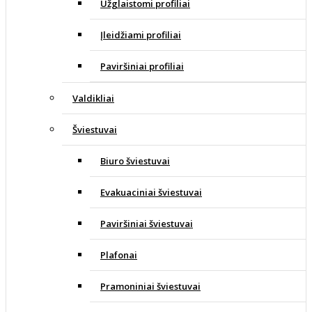
Užglaistomi profiliai
Įleidžiami profiliai
Paviršiniai profiliai
Valdikliai
Šviestuvai
Biuro šviestuvai
Evakuaciniai šviestuvai
Paviršiniai šviestuvai
Plafonai
Pramoniniai šviestuvai