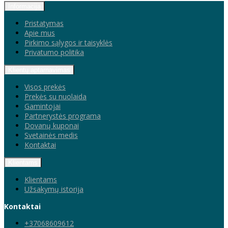
Informacija
Pristatymas
Apie mus
Pirkimo sąlygos ir taisyklės
Privatumo politika
Klientų aptarnavimas
Visos prekės
Prekės su nuolaida
Gamintojai
Partnerystės programa
Dovanų kuponai
Svetainės medis
Kontaktai
Klientams
Klientams
Užsakymų istorija
Kontaktai
+37068609612