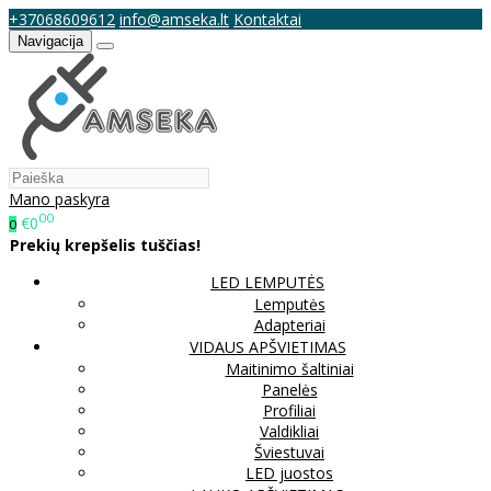
+37068609612
info@amseka.lt
Kontaktai
Navigacija
Mano paskyra
00
€0
0
Prekių krepšelis tuščias!
LED LEMPUTĖS
Lemputės
Adapteriai
VIDAUS APŠVIETIMAS
Maitinimo šaltiniai
Panelės
Profiliai
Valdikliai
Šviestuvai
LED juostos