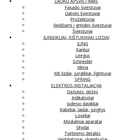
LAUKO APŠVIETIMAS
Fasado šviestuvai
Gatvės šviestuvai
Prožektoriai
Įleidžiami į grindinį šviestuvai
Šviestuvai
JUNGIKLIAI, KIŠTUKINIAI LIZDAI
JUNG
Kanlux
Liregus
Schneider
Vilma
Kiti lizdai, jungikliai, ilgintuvai
SPRING
ELEKTROS INSTALIACIJA
Dėžutės, dėžės
Indikatoriai
Judesio davikliai
Kabeliai, laidai, jungtys
Loveliai
Moduliniai aparatai
Skydai
Tvirtinimo detalės
Ventiliatoriai, skambučiai