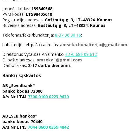
Įmonės kodas:
159840568
PVM kodas:
LT598405610
Registracijos adresas:
Goštautų g. 3,
LT–48324
,
Kaunas
Buveinės adresas:
Goštautų g. 3,
LT–48324
,
Kaunas
Telefonas
/faks./buhalterija:
8-37 36 30 16
;
buhalterijos el. pašto adresas:
amseka.buhalterija@gmail.com
Direktorius Vytautas Anisimenko
+370 686 09 612
;
El. pašto adresas:
amseka1@gmail.com
Darbo laikas:
8-17 darbo dienomis
Bankų sąskaitos
AB „Swedbank“
banko kodas 73000
A/s Nr.LT41
7300 0100 0223 9630
AB „SEB bankas“
banko kodas 70440
A/s Nr.LT15
7044 0600 0359 4842