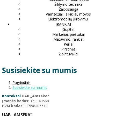
Šildymo technika
Žaibosauga
Vamzdžiai, laikikliai, movos
Elektromobilių įkrovimui
ĮRANKIAI
Grąžtai
Markeriai, pieštukai
Matavimo Įrankiai
Peiliai
Pirštinės
Žibintuvėliai
Susisiekite su mumis
Pagrindinis
Susisiekite su mumis
Kontaktai
UAB „Amseka"
Įmonės kodas:
159840568
PVM kodas:
LT598405610
UAB „AMSEKA“