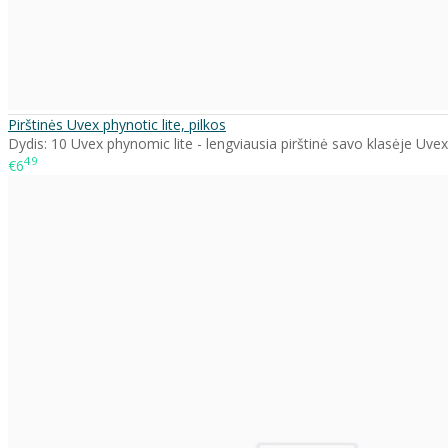
Pirštinės Uvex phynotic lite, pilkos
Dydis: 10 Uvex phynomic lite - lengviausia pirštinė savo klasėje Uvex
49
€6