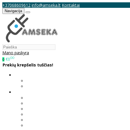
+37068609612
info@amseka.lt
Kontaktai
Navigacija
Mano paskyra
00
€0
0
Prekių krepšelis tuščias!