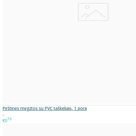
Pirštinės megztos su PVC taškeliais, 1 pora
..
79
€0