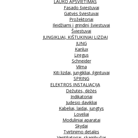
LAUKO APŠVIETIMAS
Fasado šviestuvai
Gatvės šviestuvai
Prožektoriai
Įleidžiami į grindinį šviestuvai
Šviestuvai
JUNGIKLIAI, KIŠTUKINIAI LIZDAI
JUNG
Kanlux
Liregus
Schneider
Vilma
Kiti lizdai, jungikliai, ilgintuvai
SPRING
ELEKTROS INSTALIACIJA
Dėžutės, dėžės
Indikatoriai
Judesio davikliai
Kabeliai, laidai, jungtys
Loveliai
Moduliniai aparatai
Skydai
Tvirtinimo detalės
Ventiliatoriai, skambučiai