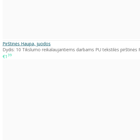
Pirštinės Haupa, juodos
Dydis: 10 Tikslumo reikalaujantiems darbams PU tekstilės pirštinės Pu
39
€1