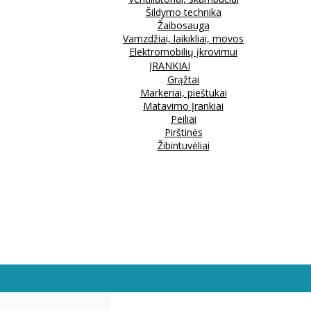
Šildymo technika
Žaibosauga
Vamzdžiai, laikikliai, movos
Elektromobilių įkrovimui
ĮRANKIAI
Grąžtai
Markeriai, pieštukai
Matavimo Įrankiai
Peiliai
Pirštinės
Žibintuvėliai