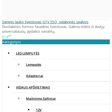
Sieninis lauko šviestuvas GTV ESO, sidabrinės spalvos
Šiuolaikinės formos fasadinis šviestuvas. Galima rinktis iš dviejų
universaliausių apdailos variantų..
89
€14
Kategorijos
LED LEMPUTĖS
Lemputės
Adapteriai
VIDAUS APŠVIETIMAS
Maitinimo šaltiniai
12V