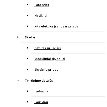
Foto rėlės
Kirtikliai
Kita elektros įranga ir priedai
Skydai
Dėžutės su lizdais
Moduliniai skydeliai
Skydelių priedai
Tvirtinimo detalės
Izoliacija
Laikikliai