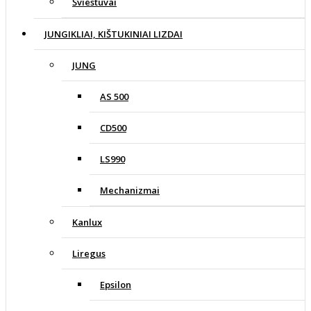
Šviestuvai
JUNGIKLIAI, KIŠTUKINIAI LIZDAI
JUNG
AS 500
CD500
LS990
Mechanizmai
Kanlux
Liregus
Epsilon