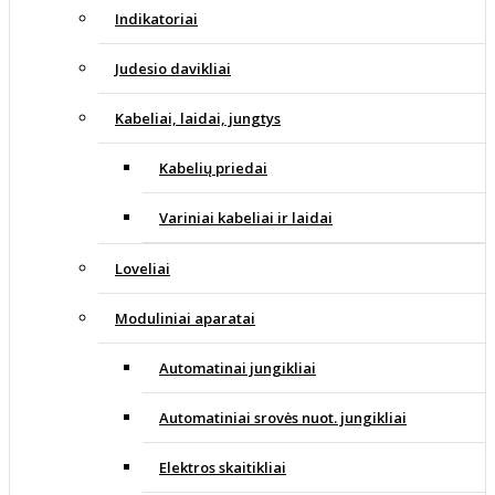
Indikatoriai
Judesio davikliai
Kabeliai, laidai, jungtys
Kabelių priedai
Variniai kabeliai ir laidai
Loveliai
Moduliniai aparatai
Automatinai jungikliai
Automatiniai srovės nuot. jungikliai
Elektros skaitikliai