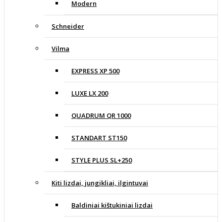
Modern
Schneider
Vilma
EXPRESS XP 500
LUXE LX 200
QUADRUM QR 1000
STANDART ST150
STYLE PLUS SL+250
Kiti lizdai, jungikliai, ilgintuvai
Baldiniai kištukiniai lizdai