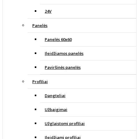
24V
Panelės
Panelės 60x60
Įleidžiamos panelės
Paviršinės panelės
Profiliai
Dangteliai
Užbaigimai
Užglaistomi profiliai
Įleidžiami profiliai