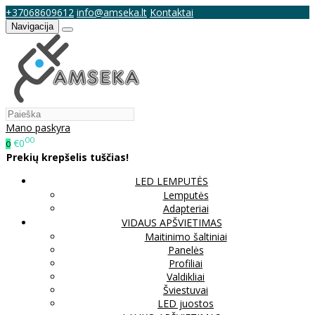
+37068609612
info@amseka.lt
Kontaktai
Navigacija
Mano paskyra
00
€0
0
Prekių krepšelis tuščias!
LED LEMPUTĖS
Lemputės
Adapteriai
VIDAUS APŠVIETIMAS
Maitinimo šaltiniai
Panelės
Profiliai
Valdikliai
Šviestuvai
LED juostos