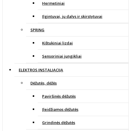
Hermetiniai
Ilgintuvai, jų dalys ir skirstytuvai
SPRING
Kištukiniai lizdai
Sensoriniai jungikliai
ELEKTROS INSTALIACIJA
Dėžutės, dėžės
Paviršinės dėžutės
Įleidžiamos dėžutės
Grindinės dėžutės