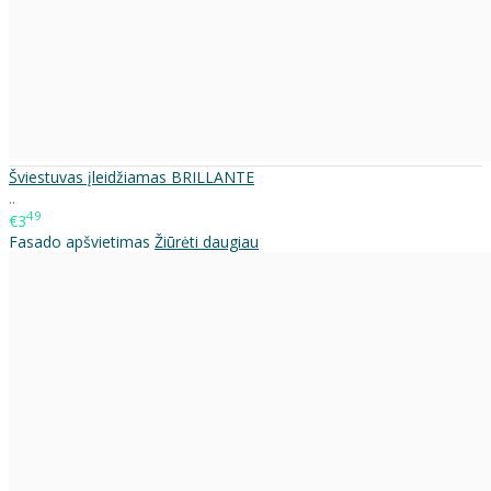
Šviestuvas įleidžiamas BRILLANTE
..
49
€3
Fasado apšvietimas
Žiūrėti daugiau