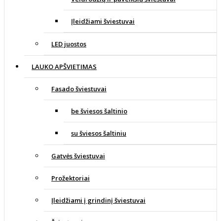
Įleidžiami šviestuvai
LED juostos
LAUKO APŠVIETIMAS
Fasado šviestuvai
be šviesos šaltinio
su šviesos šaltiniu
Gatvės šviestuvai
Prožektoriai
Įleidžiami į grindinį šviestuvai