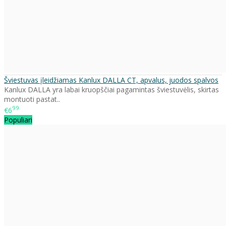
Šviestuvas įleidžiamas Kanlux DALLA CT, apvalus, juodos spalvos
Kanlux DALLA yra labai kruopščiai pagamintas šviestuvėlis, skirtas
montuoti pastat..
99
€6
Populiari