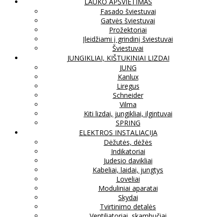
LAUKO APŠVIETIMAS
Fasado šviestuvai
Gatvės šviestuvai
Prožektoriai
Įleidžiami į grindinį šviestuvai
Šviestuvai
JUNGIKLIAI, KIŠTUKINIAI LIZDAI
JUNG
Kanlux
Liregus
Schneider
Vilma
Kiti lizdai, jungikliai, ilgintuvai
SPRING
ELEKTROS INSTALIACIJA
Dėžutės, dėžės
Indikatoriai
Judesio davikliai
Kabeliai, laidai, jungtys
Loveliai
Moduliniai aparatai
Skydai
Tvirtinimo detalės
Ventiliatoriai, skambučiai