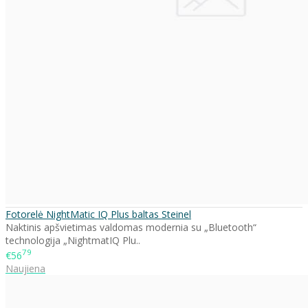
Fotorelė NightMatic IQ Plus baltas Steinel
Naktinis apšvietimas valdomas modernia su „Bluetooth“
technologija „NightmatIQ Plu..
79
€56
Naujiena