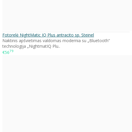
Fotorelė NightMatic IQ Plus antracito sp. Steinel
Naktinis apšvietimas valdomas modernia su „Bluetooth“
technologija „NightmatIQ Plu..
79
€56