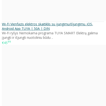
Wi-Fi Vienfazis elektros skaitiklis su įjungimu/išjungimu. iOS,
Android App TUYA | 50A | DIN
Wi-Fi ryšys Nemokama programa TUYA SMART Elektrą galima
įjungti ir išjungti nuotoliniu būdu ..
99
€45