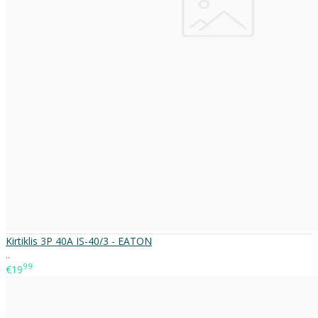
Kirtiklis 3P 40A IS-40/3 - EATON
..
99
€19