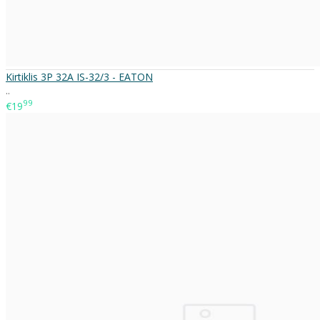
Kirtiklis 3P 32A IS-32/3 - EATON
..
99
€19