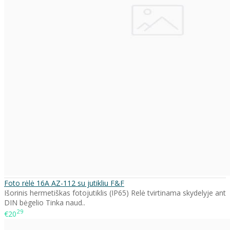
Foto rėlė 16A AZ-112 su jutikliu F&F
Išorinis hermetiškas fotojutiklis (IP65) Relė tvirtinama skydelyje ant
DIN bėgelio Tinka naud..
29
€20