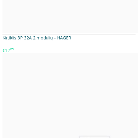
Kirtiklis 3P 32A 2 modulių - HAGER
..
89
€12