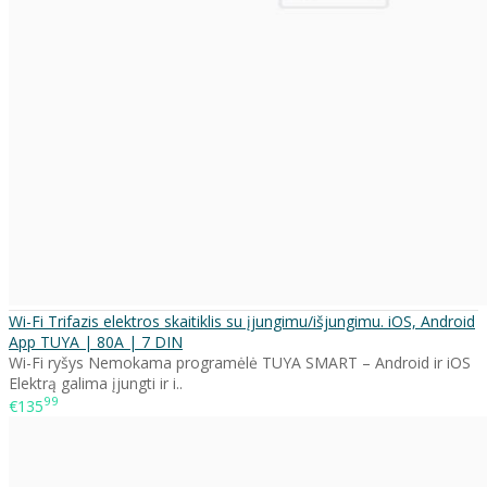
Wi-Fi Trifazis elektros skaitiklis su įjungimu/išjungimu. iOS, Android
App TUYA | 80A | 7 DIN
Wi-Fi ryšys Nemokama programėlė TUYA SMART – Android ir iOS
Elektrą galima įjungti ir i..
99
€135