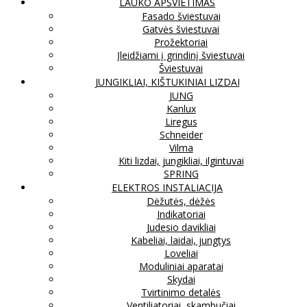
LAUKO APŠVIETIMAS
Fasado šviestuvai
Gatvės šviestuvai
Prožektoriai
Įleidžiami į grindinį šviestuvai
Šviestuvai
JUNGIKLIAI, KIŠTUKINIAI LIZDAI
JUNG
Kanlux
Liregus
Schneider
Vilma
Kiti lizdai, jungikliai, ilgintuvai
SPRING
ELEKTROS INSTALIACIJA
Dėžutės, dėžės
Indikatoriai
Judesio davikliai
Kabeliai, laidai, jungtys
Loveliai
Moduliniai aparatai
Skydai
Tvirtinimo detalės
Ventiliatoriai, skambučiai