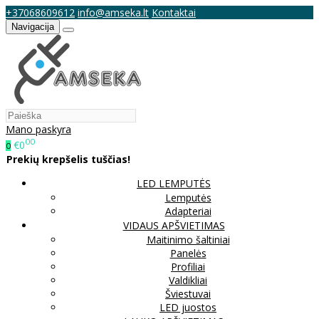
+37068609612
info@amseka.lt
Kontaktai
Navigacija
Mano paskyra
00
€0
0
Prekių krepšelis tuščias!
LED LEMPUTĖS
Lemputės
Adapteriai
VIDAUS APŠVIETIMAS
Maitinimo šaltiniai
Panelės
Profiliai
Valdikliai
Šviestuvai
LED juostos