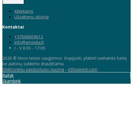
Klientams
Klientams
Užsakymų istorija
Kontaktai
+37068609612
info@amseka.lt
I - V 8.00 - 17.00
2026 © Visos teisės saugomos. Kopijuoti, platinti svetainės turinį
be autorių sutikimo draudžiama.
Elektroninių parduotuvių nuoma
-
eShoprent.com
Rašyk
Skambink