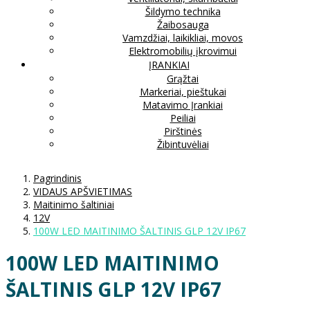
Šildymo technika
Žaibosauga
Vamzdžiai, laikikliai, movos
Elektromobilių įkrovimui
ĮRANKIAI
Grąžtai
Markeriai, pieštukai
Matavimo Įrankiai
Peiliai
Pirštinės
Žibintuvėliai
Pagrindinis
VIDAUS APŠVIETIMAS
Maitinimo šaltiniai
12V
100W LED MAITINIMO ŠALTINIS GLP 12V IP67
100W LED MAITINIMO
ŠALTINIS GLP 12V IP67