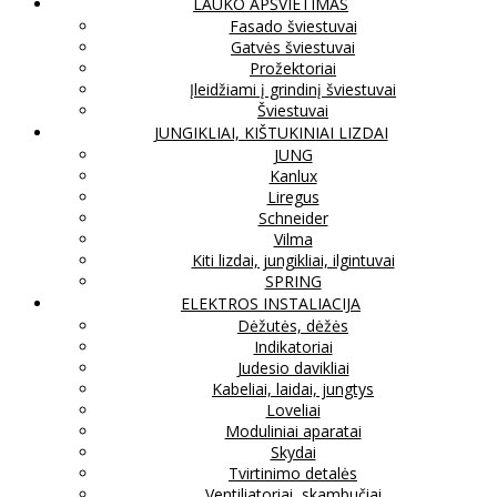
LAUKO APŠVIETIMAS
Fasado šviestuvai
Gatvės šviestuvai
Prožektoriai
Įleidžiami į grindinį šviestuvai
Šviestuvai
JUNGIKLIAI, KIŠTUKINIAI LIZDAI
JUNG
Kanlux
Liregus
Schneider
Vilma
Kiti lizdai, jungikliai, ilgintuvai
SPRING
ELEKTROS INSTALIACIJA
Dėžutės, dėžės
Indikatoriai
Judesio davikliai
Kabeliai, laidai, jungtys
Loveliai
Moduliniai aparatai
Skydai
Tvirtinimo detalės
Ventiliatoriai, skambučiai