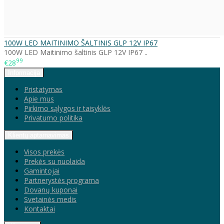
100W LED MAITINIMO ŠALTINIS GLP 12V IP67
100W LED Maitinimo šaltinis GLP 12V IP67 ..
99
€28
Informacija
Pristatymas
Apie mus
Pirkimo sąlygos ir taisyklės
Privatumo politika
Klientų aptarnavimas
Visos prekės
Prekės su nuolaida
Gamintojai
Partnerystės programa
Dovanų kuponai
Svetainės medis
Kontaktai