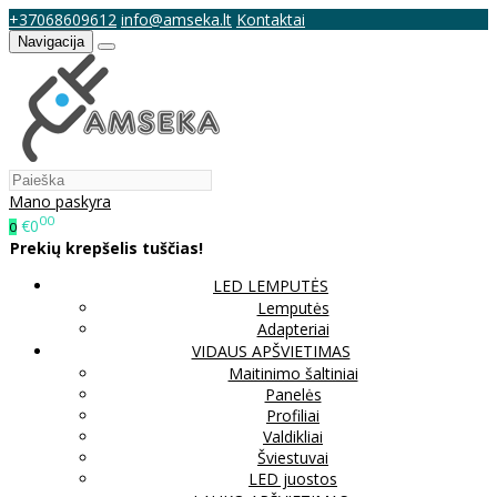
+37068609612
info@amseka.lt
Kontaktai
Navigacija
Mano paskyra
00
€0
0
Prekių krepšelis tuščias!
LED LEMPUTĖS
Lemputės
Adapteriai
VIDAUS APŠVIETIMAS
Maitinimo šaltiniai
Panelės
Profiliai
Valdikliai
Šviestuvai
LED juostos