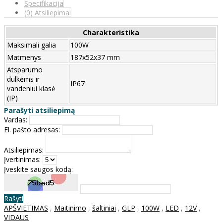
Specifikacija
(0) Atsiliepimai
Charakteristika
Maksimali galia
100W
Matmenys
187x52x37 mm
Atsparumo
dulkėms ir
IP67
vandeniui klasė
(IP)
Parašyti atsiliepimą
Vardas:
El. pašto adresas:
Atsiliepimas:
Įvertinimas:
Įveskite saugos kodą:
Rašyti
APŠVIETIMAS
,
Maitinimo
,
šaltiniai
,
GLP
,
100W
,
LED
,
12V
,
VIDAUS