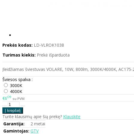
Prekės kodas:
LD-VLROK1038
Turimas kiekis:
Prekė išparduota
Įleidžiamas šviestuvas VOLARE, 10W, 800lm, 3000K/4000K, AC175-2
Šviesos spalva :
3000K
4000K
09
€6
su PVM
Turite klausimų apie šią prekę?
Klauskite
Garantija:
2 metai
Gamintojas:
GTV