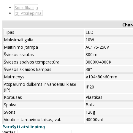
Specifikacija
(0) Atsiliepimai
Char
Tipas
LED
Maksimali galia
10W
Maitinimo įtampa
AC175-250V
Šviesos srautas
800lm
Šviesos spalvos temperatūra
3000K/4000K
Šviesos sklaidos kampas
38°
Matmenys
ø104×80×60mm
Atsparumo dulkėms ir vandeniui klasė
IP20
(IP)
Korpusas
Plastikas
Spalva
Balta
Svoris
120g
Vidutinis tarnavimo laikas, val.
40000val.
Parašyti atsiliepimą
Vardas: