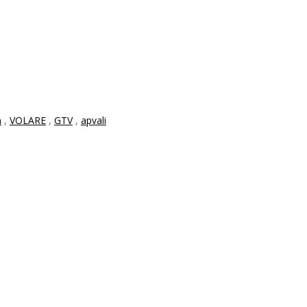
m
,
VOLARE
,
GTV
,
apvali