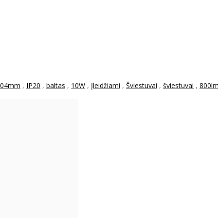
104mm
,
IP20
,
baltas
,
10W
,
Įleidžiami
,
Šviestuvai
,
šviestuvai
,
800l