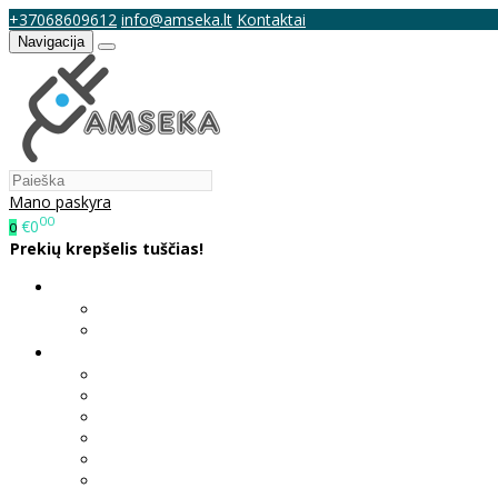
+37068609612
info@amseka.lt
Kontaktai
Navigacija
Mano paskyra
00
€0
0
Prekių krepšelis tuščias!