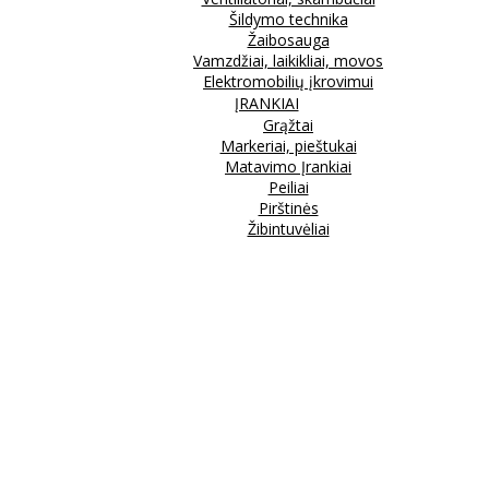
Šildymo technika
Žaibosauga
Vamzdžiai, laikikliai, movos
Elektromobilių įkrovimui
ĮRANKIAI
Grąžtai
Markeriai, pieštukai
Matavimo Įrankiai
Peiliai
Pirštinės
Žibintuvėliai