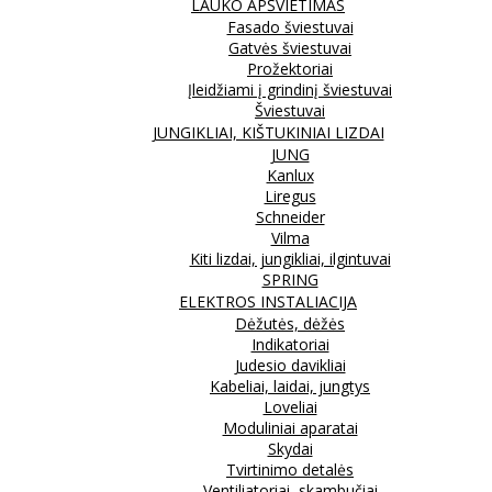
LAUKO APŠVIETIMAS
Fasado šviestuvai
Gatvės šviestuvai
Prožektoriai
Įleidžiami į grindinį šviestuvai
Šviestuvai
JUNGIKLIAI, KIŠTUKINIAI LIZDAI
JUNG
Kanlux
Liregus
Schneider
Vilma
Kiti lizdai, jungikliai, ilgintuvai
SPRING
ELEKTROS INSTALIACIJA
Dėžutės, dėžės
Indikatoriai
Judesio davikliai
Kabeliai, laidai, jungtys
Loveliai
Moduliniai aparatai
Skydai
Tvirtinimo detalės
Ventiliatoriai, skambučiai