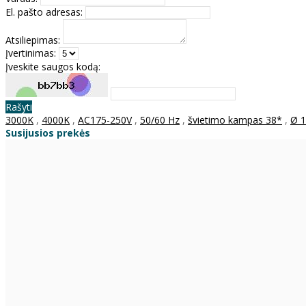
El. pašto adresas:
Atsiliepimas:
Įvertinimas:
Įveskite saugos kodą:
Rašyti
3000K
,
4000K
,
AC175-250V
,
50/60 Hz
,
švietimo kampas 38*
,
Ø 
Susijusios prekės