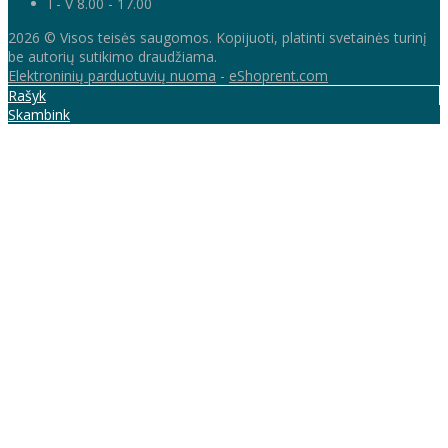
I - V 8.00 - 17.00
2026 © Visos teisės saugomos. Kopijuoti, platinti svetainės turinį
be autorių sutikimo draudžiama.
Elektroninių parduotuvių nuoma
-
eShoprent.com
Rašyk
Skambink