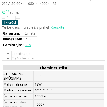
250V, 50-60Hz, 1080lm, 4000K, IP54
99
€5
su PVM
Turite klausimų apie šią prekę?
Klauskite
Garantija:
2 metai
Kilmės šalis:
P.R.C.
Gamintojas:
GTV
Specifikacija
(0) Atsiliepimai
Charakteristika
ATSPARUMAS
IK08
SMŪGIAMS
Maksimali galia
12W
Maitinimo įtampa
AC 170-250V
Šviesos srautas
1080lm
Šviesos spalvos
4000K
temperatūra