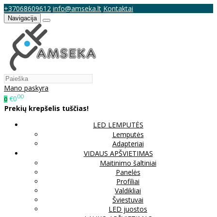
+37068609612
info@amseka.lt
Kontaktai
Navigacija
Mano paskyra
00
€0
0
Prekių krepšelis tuščias!
LED LEMPUTĖS
Lemputės
Adapteriai
VIDAUS APŠVIETIMAS
Maitinimo šaltiniai
Panelės
Profiliai
Valdikliai
Šviestuvai
LED juostos