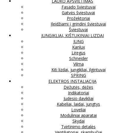
LAUKO APŠVIETIMAS
Fasado šviestuvai
Gatvės šviestuvai
Prožektoriai
Įleidžiami į grindinį šviestuvai
Šviestuvai
JUNGIKLIAI, KIŠTUKINIAI LIZDAI
JUNG
Kanlux
Liregus
Schneider
Vilma
Kiti lizdai, jungikliai, ilgintuvai
SPRING
ELEKTROS INSTALIACIJA
Dėžutės, dėžės
Indikatoriai
Judesio davikliai
Kabeliai, laidai, jungtys
Loveliai
Moduliniai aparatai
Skydai
Tvirtinimo detalės
Ventiliatoriai, skambučiai