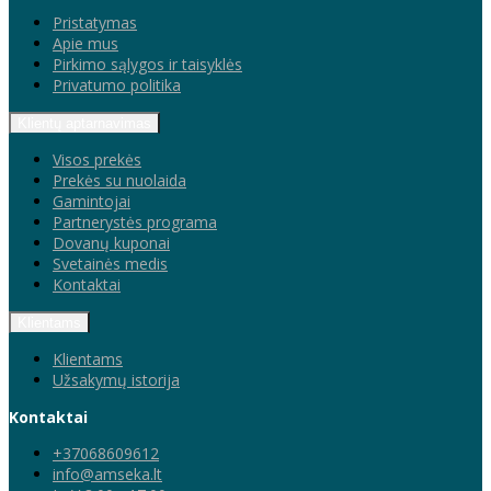
Pristatymas
Apie mus
Pirkimo sąlygos ir taisyklės
Privatumo politika
Klientų aptarnavimas
Visos prekės
Prekės su nuolaida
Gamintojai
Partnerystės programa
Dovanų kuponai
Svetainės medis
Kontaktai
Klientams
Klientams
Užsakymų istorija
Kontaktai
+37068609612
info@amseka.lt