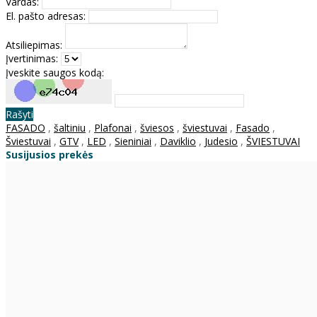
Vardas:
El. pašto adresas:
Atsiliepimas:
Įvertinimas:
Įveskite saugos kodą:
Rašyti
FASADO
,
šaltiniu
,
Plafonai
,
šviesos
,
šviestuvai
,
Fasado
,
Šviestuvai
,
GTV
,
LED
,
Sieniniai
,
Daviklio
,
Judesio
,
ŠVIESTUVAI
Susijusios prekės