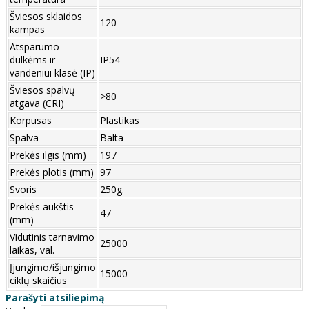
Šviesos sklaidos
120
kampas
Atsparumo
dulkėms ir
IP54
vandeniui klasė (IP)
Šviesos spalvų
>80
atgava (CRI)
Korpusas
Plastikas
Spalva
Balta
Prekės ilgis (mm)
197
Prekės plotis (mm)
97
Svoris
250g.
Prekės aukštis
47
(mm)
Vidutinis tarnavimo
25000
laikas, val.
Įjungimo/išjungimo
15000
ciklų skaičius
Parašyti atsiliepimą