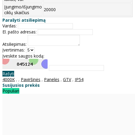
Įjungimo/išjungimo
20000
ciklų skaičius
Parašyti atsiliepimą
Vardas:
El. pašto adresas:
Atsiliepimas:
Įvertinimas:
Įveskite saugos kodą:
Rašyti
4000K
,
,
Paviršinės
,
Panelės
,
GTV
,
IP54
Susijusios prekės
Populiari