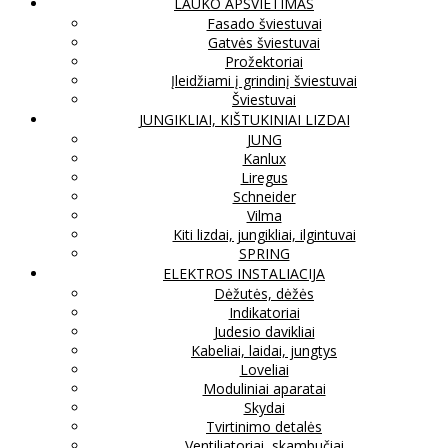
LAUKO APŠVIETIMAS
Fasado šviestuvai
Gatvės šviestuvai
Prožektoriai
Įleidžiami į grindinį šviestuvai
Šviestuvai
JUNGIKLIAI, KIŠTUKINIAI LIZDAI
JUNG
Kanlux
Liregus
Schneider
Vilma
Kiti lizdai, jungikliai, ilgintuvai
SPRING
ELEKTROS INSTALIACIJA
Dėžutės, dėžės
Indikatoriai
Judesio davikliai
Kabeliai, laidai, jungtys
Loveliai
Moduliniai aparatai
Skydai
Tvirtinimo detalės
Ventiliatoriai, skambučiai