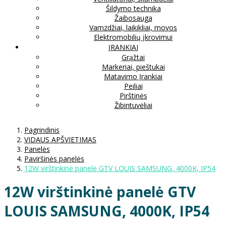
Šildymo technika
Žaibosauga
Vamzdžiai, laikikliai, movos
Elektromobilių įkrovimui
ĮRANKIAI
Grąžtai
Markeriai, pieštukai
Matavimo Įrankiai
Peiliai
Pirštinės
Žibintuvėliai
Pagrindinis
VIDAUS APŠVIETIMAS
Panelės
Paviršinės panelės
12W virštinkinė panelė GTV LOUIS SAMSUNG, 4000K, IP54
12W virštinkinė panelė GTV
LOUIS SAMSUNG, 4000K, IP54