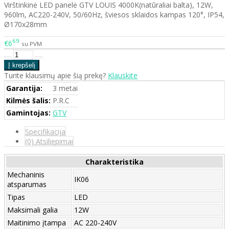
Virštinkinė LED panelė GTV LOUIS 4000K(natūraliai balta), 12W,
960lm, AC220-240V, 50/60Hz, šviesos sklaidos kampas 120°, IP54,
Ø170x28mm
69
€6
su PVM
Turite klausimų apie šią prekę?
Klauskite
Garantija:
3 metai
Kilmės šalis:
P.R.C
Gamintojas:
GTV
Specifikacija
(0) Atsiliepimai
Charakteristika
Mechaninis
IK06
atsparumas
Tipas
LED
Maksimali galia
12W
Maitinimo įtampa
AC 220-240V