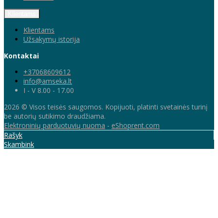
Klientams
Klientams
Užsakymų istorija
Kontaktai
+37068609612
info@amseka.lt
I - V 8.00 - 17.00
2026 © Visos teisės saugomos. Kopijuoti, platinti svetainės turinį
be autorių sutikimo draudžiama.
Elektroninių parduotuvių nuoma
-
eShoprent.com
Rašyk
Skambink