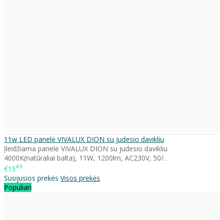
11w LED panelė VIVALUX DION su judesio davikliu
Įleidžiama panelė VIVALUX DION su judesio davikliu
4000K(natūraliai balta), 11W, 1200lm, AC230V, 50/..
49
€15
Susijusios prekės
Visos prekės
Populiari