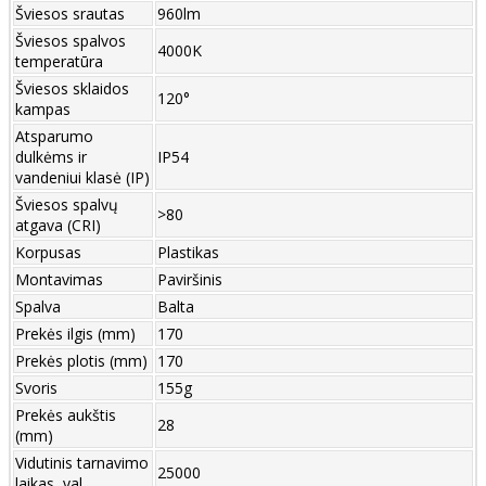
Šviesos srautas
960lm
Šviesos spalvos
4000K
temperatūra
Šviesos sklaidos
120°
kampas
Atsparumo
dulkėms ir
IP54
vandeniui klasė (IP)
Šviesos spalvų
>80
atgava (CRI)
Korpusas
Plastikas
Montavimas
Paviršinis
Spalva
Balta
Prekės ilgis (mm)
170
Prekės plotis (mm)
170
Svoris
155g
Prekės aukštis
28
(mm)
Vidutinis tarnavimo
25000
laikas, val.