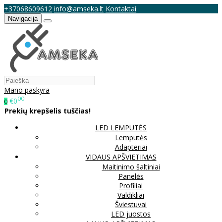
+37068609612
info@amseka.lt
Kontaktai
Navigacija
Mano paskyra
00
€0
0
Prekių krepšelis tuščias!
LED LEMPUTĖS
Lemputės
Adapteriai
VIDAUS APŠVIETIMAS
Maitinimo šaltiniai
Panelės
Profiliai
Valdikliai
Šviestuvai
LED juostos