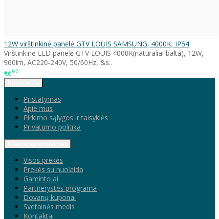
12W virštinkinė panelė GTV LOUIS SAMSUNG, 4000K, IP54
Virštinkinė LED panelė GTV LOUIS 4000K(natūraliai balta), 12W,
960lm, AC220-240V, 50/60Hz, &s..
69
€6
Informacija
Pristatymas
Apie mus
Pirkimo sąlygos ir taisyklės
Privatumo politika
Klientų aptarnavimas
Visos prekės
Prekės su nuolaida
Gamintojai
Partnerystės programa
Dovanų kuponai
Svetainės medis
Kontaktai