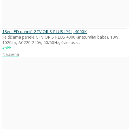
13w LED panelė GTV ORIS PLUS IP44, 4000K
Įleidžiama panelė GTV ORIS PLUS 4000K(natūraliai balta), 13W,
1020lm, AC220-240V, 50/60Hz, šviesos s..
99
€7
Naujiena