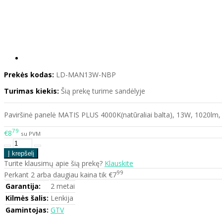
Prekės kodas:
LD-MAN13W-NBP
Turimas kiekis:
Šią prekę turime sandėlyje
Paviršinė panelė MATIS PLUS 4000K(natūraliai balta), 13W, 1020l
79
€8
su PVM
Turite klausimų apie šią prekę?
Klauskite
99
Perkant 2 arba daugiau kaina tik €7
Garantija:
2 metai
Kilmės šalis:
Lenkija
Gamintojas:
GTV