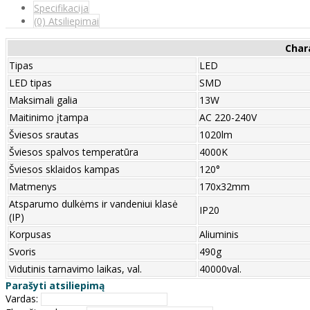
Specifikacija
(0) Atsiliepimai
Char
Tipas
LED
LED tipas
SMD
Maksimali galia
13W
Maitinimo įtampa
AC 220-240V
Šviesos srautas
1020lm
Šviesos spalvos temperatūra
4000K
Šviesos sklaidos kampas
120°
Matmenys
170x32mm
Atsparumo dulkėms ir vandeniui klasė
IP20
(IP)
Korpusas
Aliuminis
Svoris
490g
Vidutinis tarnavimo laikas, val.
40000val.
Parašyti atsiliepimą
Vardas: