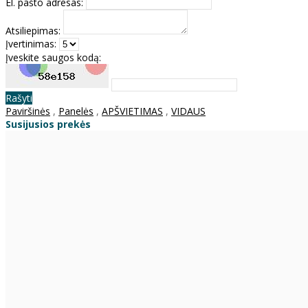
El. pašto adresas:
Atsiliepimas:
Įvertinimas:
Įveskite saugos kodą:
Rašyti
Paviršinės
,
Panelės
,
APŠVIETIMAS
,
VIDAUS
Susijusios prekės