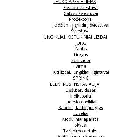
LAUKO APŠVIETIMAS
Fasado šviestuvai
Gatvės šviestuvai
Prožektoriai
Įleidžiami į grindinį šviestuvai
Šviestuvai
JUNGIKLIAI, KIŠTUKINIAI LIZDAI
JUNG
Kanlux
Liregus
Schneider
Vilma
Kiti lizdai, jungikliai, ilgintuvai
SPRING
ELEKTROS INSTALIACIJA
Dėžutės, dėžės
Indikatoriai
Judesio davikliai
Kabeliai, laidai, jungtys
Loveliai
Moduliniai aparatai
Skydai
Tvirtinimo detalės
Ventiliatoriai, skambučiai