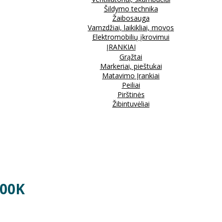
Šildymo technika
Žaibosauga
Vamzdžiai, laikikliai, movos
Elektromobilių įkrovimui
ĮRANKIAI
Grąžtai
Markeriai, pieštukai
Matavimo Įrankiai
Peiliai
Pirštinės
Žibintuvėliai
000K