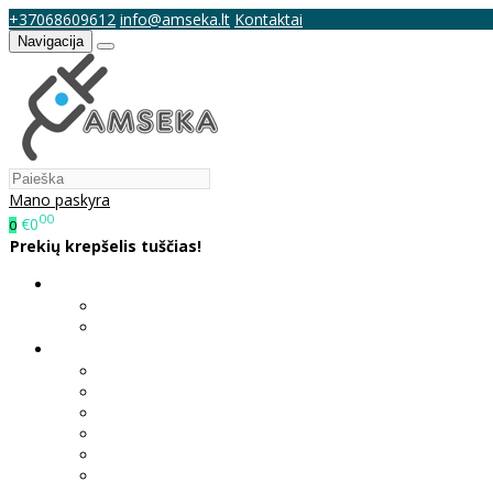
+37068609612
info@amseka.lt
Kontaktai
Navigacija
Mano paskyra
00
€0
0
Prekių krepšelis tuščias!