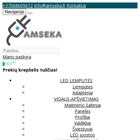
+37068609612
info@amseka.lt
Kontaktai
Navigacija
Mano paskyra
00
€0
0
Prekių krepšelis tuščias!
LED LEMPUTĖS
Lemputės
Adapteriai
VIDAUS APŠVIETIMAS
Maitinimo šaltiniai
Panelės
Profiliai
Valdikliai
Šviestuvai
LED juostos