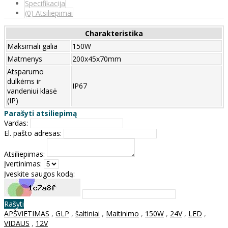
Specifikacija
(0) Atsiliepimai
Charakteristika
Maksimali galia
150W
Matmenys
200x45x70mm
Atsparumo
dulkėms ir
IP67
vandeniui klasė
(IP)
Parašyti atsiliepimą
Vardas:
El. pašto adresas:
Atsiliepimas:
Įvertinimas:
Įveskite saugos kodą:
Rašyti
APŠVIETIMAS
,
GLP
,
šaltiniai
,
Maitinimo
,
150W
,
24V
,
LED
,
VIDAUS
,
12V