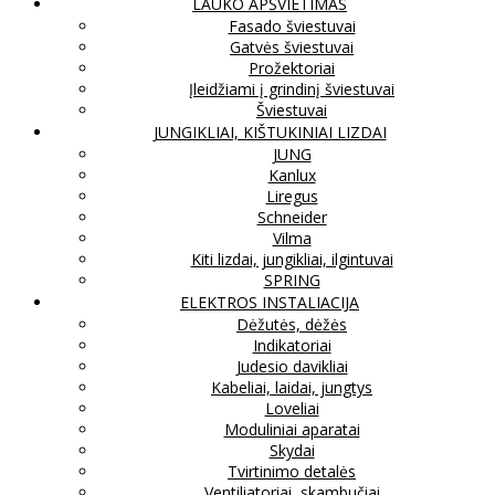
LAUKO APŠVIETIMAS
Fasado šviestuvai
Gatvės šviestuvai
Prožektoriai
Įleidžiami į grindinį šviestuvai
Šviestuvai
JUNGIKLIAI, KIŠTUKINIAI LIZDAI
JUNG
Kanlux
Liregus
Schneider
Vilma
Kiti lizdai, jungikliai, ilgintuvai
SPRING
ELEKTROS INSTALIACIJA
Dėžutės, dėžės
Indikatoriai
Judesio davikliai
Kabeliai, laidai, jungtys
Loveliai
Moduliniai aparatai
Skydai
Tvirtinimo detalės
Ventiliatoriai, skambučiai