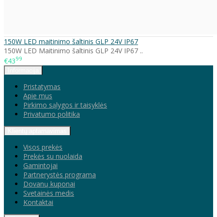
150W LED maitinimo šaltinis GLP 24V IP67
150W LED Maitinimo šaltinis GLP 24V IP67 ..
99
€43
Informacija
Pristatymas
Apie mus
Pirkimo sąlygos ir taisyklės
Privatumo politika
Klientų aptarnavimas
Visos prekės
Prekės su nuolaida
Gamintojai
Partnerystės programa
Dovanų kuponai
Svetainės medis
Kontaktai