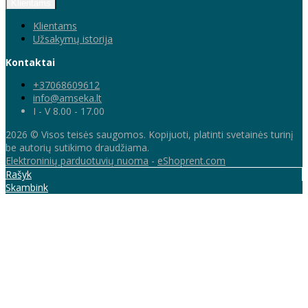
Klientams
Klientams
Užsakymų istorija
Kontaktai
+37068609612
info@amseka.lt
I - V 8.00 - 17.00
2026 © Visos teisės saugomos. Kopijuoti, platinti svetainės turinį
be autorių sutikimo draudžiama.
Elektroninių parduotuvių nuoma
-
eShoprent.com
Rašyk
Skambink