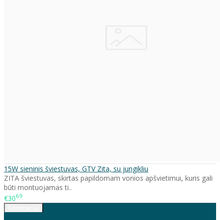
15W sieninis šviestuvas, GTV Zita, su jungikliu
ZITA šviestuvas, skirtas papildomam vonios apšvietimui, kuris gali
būti montuojamas ti..
69
€30
Informacija