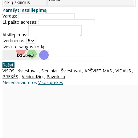
ciklų skaičius
Parašyti atsiliepimą
Vardas:
El. pašto adresas:
Atsiliepimas:
Įvertinimas:
Įveskite saugos kodą:
Rašyti
VISOS
,
šviestuvai
,
Sieniniai
,
Šviestuvai
,
APŠVIETIMAS
,
VIDAUS
,
PREKĖS
,
Veidrodžių
,
Paveikslų
Neseniai žiūrėtos
Visos prekės