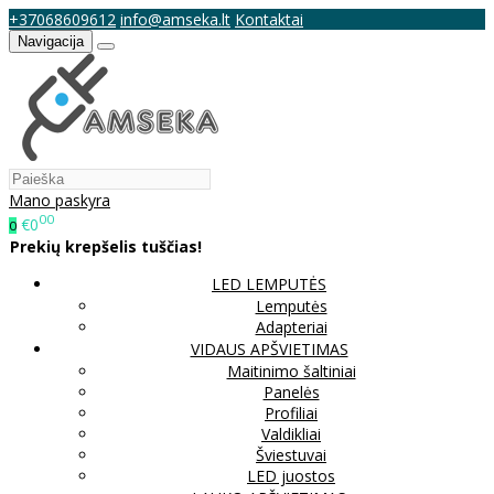
+37068609612
info@amseka.lt
Kontaktai
Navigacija
Mano paskyra
00
€0
0
Prekių krepšelis tuščias!
LED LEMPUTĖS
Lemputės
Adapteriai
VIDAUS APŠVIETIMAS
Maitinimo šaltiniai
Panelės
Profiliai
Valdikliai
Šviestuvai
LED juostos