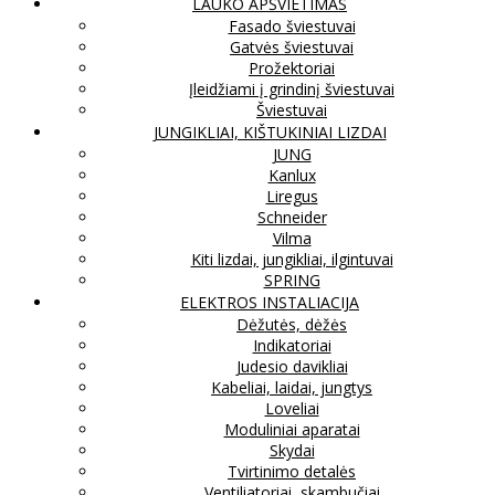
LAUKO APŠVIETIMAS
Fasado šviestuvai
Gatvės šviestuvai
Prožektoriai
Įleidžiami į grindinį šviestuvai
Šviestuvai
JUNGIKLIAI, KIŠTUKINIAI LIZDAI
JUNG
Kanlux
Liregus
Schneider
Vilma
Kiti lizdai, jungikliai, ilgintuvai
SPRING
ELEKTROS INSTALIACIJA
Dėžutės, dėžės
Indikatoriai
Judesio davikliai
Kabeliai, laidai, jungtys
Loveliai
Moduliniai aparatai
Skydai
Tvirtinimo detalės
Ventiliatoriai, skambučiai