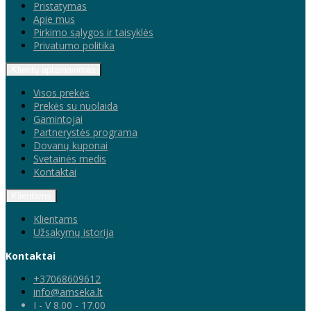
Pristatymas
Apie mus
Pirkimo sąlygos ir taisyklės
Privatumo politika
Klientų aptarnavimas
Visos prekės
Prekės su nuolaida
Gamintojai
Partnerystės programa
Dovanų kuponai
Svetainės medis
Kontaktai
Klientams
Klientams
Užsakymų istorija
Kontaktai
+37068609612
info@amseka.lt
I - V 8.00 - 17.00