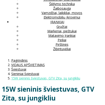
Šildymo technika
Žaibosauga
Vamzdžiai, laikikliai, movos
Elektromobilių įkrovimui
ĮRANKIAI
Grąžtai
Markeriai, pieštukai
Matavimo Įrankiai
Peiliai
Pirštinės
Žibintuvėliai
Pagrindinis
VIDAUS APŠVIETIMAS
Šviestuvai
Sieniniai šviestuvai
15W sieninis šviestuvas, GTV Zita, su jungikliu
15W sieninis šviestuvas, GTV
Zita, su jungikliu