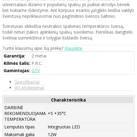
universalaus dizaino ir populiarių spalvų jis puikiai atrodys beveik
bet kokiame išdėstyme. Ant korpuso esantis jungiklis leidžia valdyti
šviestuvą nepriklausomai nuo pagrindinio šviesos šaltinio.
Šviestuvas skleidžia neutralios spalvinės temperatūros šviesą,
todėl neturi įtakos aplinkinių spalvų suvokimui. Pieniškas dangtelis
švelniai suminkština ir tolygiai išsklaido šviesą.
Turite klausimų apie šią prekę?
Klauskite
Garantija:
2 metai
Kilmės šalis:
P.R.C.
Gamintojas:
GTV
Specifikacija
(0) Atsiliepimai
Charakteristika
DARBINĖ
REKOMENDUOJAMA
+5 +35°C
TEMPERATŪRA
Lemputės tipas
Integruotas LED
Maksimali galia
12W