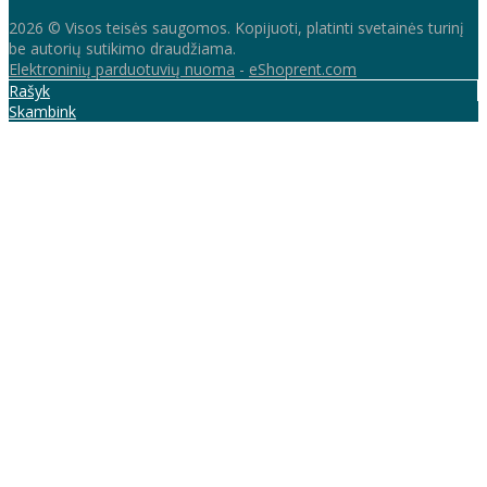
2026 © Visos teisės saugomos. Kopijuoti, platinti svetainės turinį
be autorių sutikimo draudžiama.
Elektroninių parduotuvių nuoma
-
eShoprent.com
Rašyk
Skambink