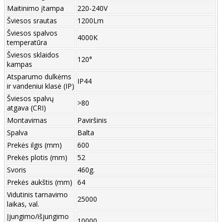
Maitinimo įtampa
220-240V
Šviesos srautas
1200Lm
Šviesos spalvos
4000K
temperatūra
Šviesos sklaidos
120°
kampas
Atsparumo dulkėms
IP44
ir vandeniui klasė (IP)
Šviesos spalvų
>80
atgava (CRI)
Montavimas
Paviršinis
Spalva
Balta
Prekės ilgis (mm)
600
Prekės plotis (mm)
52
Svoris
460g.
Prekės aukštis (mm)
64
Vidutinis tarnavimo
25000
laikas, val.
Įjungimo/išjungimo
10000