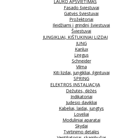
LAUKO APŠVIETIMAS
Fasado šviestuvai
Gatvės šviestuvai
Prožektoriai
Įleidžiami į grindinį šviestuvai
Šviestuvai
JUNGIKLIAI, KIŠTUKINIAI LIZDAI
JUNG
Kanlux
Liregus
Schneider
Vilma
Kiti lizdai, jungikliai, ilgintuvai
SPRING
ELEKTROS INSTALIACIJA
Dėžutės, dėžės
Indikatoriai
Judesio davikliai
Kabeliai, laidai, jungtys
Loveliai
Moduliniai aparatai
Skydai
Tvirtinimo detalės
Ventiliatoriai, skambučiai