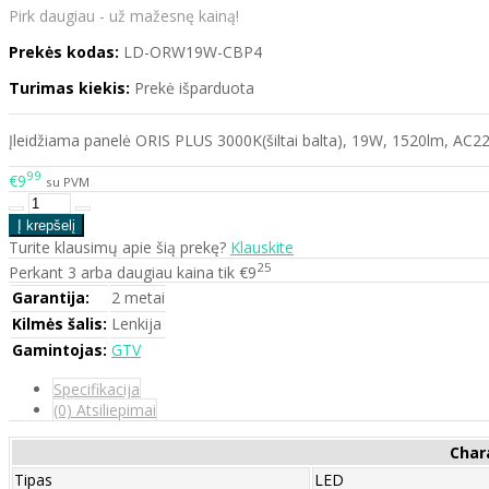
Pirk daugiau - už mažesnę kainą!
Prekės kodas:
LD-ORW19W-CBP4
Turimas kiekis:
Prekė išparduota
Įleidžiama panelė ORIS PLUS 3000K(šiltai balta), 19W, 1520lm, AC
99
€9
su PVM
Turite klausimų apie šią prekę?
Klauskite
25
Perkant 3 arba daugiau kaina tik €9
Garantija:
2 metai
Kilmės šalis:
Lenkija
Gamintojas:
GTV
Specifikacija
(0) Atsiliepimai
Char
Tipas
LED