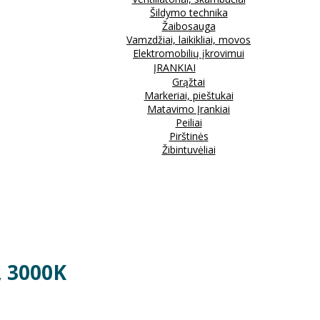
Šildymo technika
Žaibosauga
Vamzdžiai, laikikliai, movos
Elektromobilių įkrovimui
ĮRANKIAI
Grąžtai
Markeriai, pieštukai
Matavimo Įrankiai
Peiliai
Pirštinės
Žibintuvėliai
, 3000K