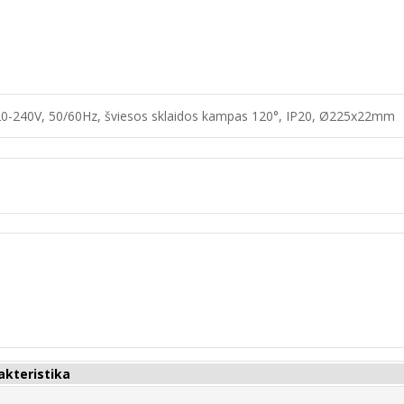
220-240V, 50/60Hz, šviesos sklaidos kampas 120°, IP20, Ø225x22mm
akteristika