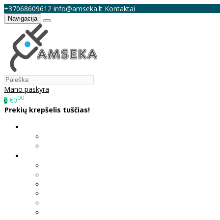
+37068609612
info@amseka.lt
Kontaktai
Navigacija
Mano paskyra
00
€0
0
Prekių krepšelis tuščias!