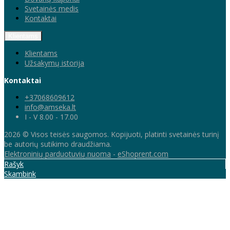
Svetainės medis
Kontaktai
Klientams
Klientams
Užsakymų istorija
Kontaktai
+37068609612
info@amseka.lt
I - V 8.00 - 17.00
2026 © Visos teisės saugomos. Kopijuoti, platinti svetainės turinį
be autorių sutikimo draudžiama.
Elektroninių parduotuvių nuoma
-
eShoprent.com
Rašyk
Skambink