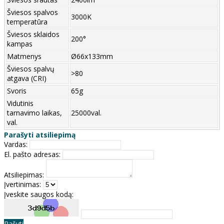
Šviesos spalvos
3000K
temperatūra
Šviesos sklaidos
200°
kampas
Matmenys
Ø66x133mm
Šviesos spalvų
>80
atgava (CRI)
Svoris
65g
Vidutinis
tarnavimo laikas,
25000val.
val.
Parašyti atsiliepimą
Vardas:
El. pašto adresas:
Atsiliepimas:
Įvertinimas:
Įveskite saugos kodą:
Rašyti