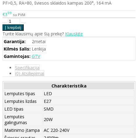
PF>0,5, RA>80, šviesos sklaidos kampas 200°, 164 mA
99
€3
su PVM
Turite klausimų apie šią prekę?
Klauskite
Garantija:
2metai
Kilmės šalis:
Lenkija
Gamintojas:
GTV
Specifikacija
(0) Atsiliepimai
Charakteristika
Lemputės tipas
LED
Lemputės lizdas
E27
LED tipas
SMD
Lemputės
20W
galingumas
Maitinimo įtampa
AC 220-240V
Šviesos srautas
2400lm