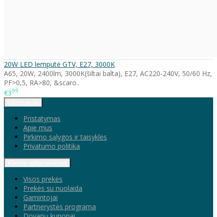
20W LED lemputė GTV, E27, 3000K
A65, 20W, 2400lm, 3000K(šiltai balta), E27, AC220-240V, 50/60 Hz,
PF>0,5, RA>80, &scaro..
99
€3
Informacija
Pristatymas
Apie mus
Pirkimo sąlygos ir taisyklės
Privatumo politika
Klientų aptarnavimas
Visos prekės
Prekės su nuolaida
Gamintojai
Partnerystės programa
Dovanų kuponai