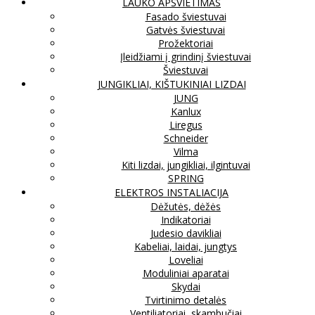
LAUKO APŠVIETIMAS
Fasado šviestuvai
Gatvės šviestuvai
Prožektoriai
Įleidžiami į grindinį šviestuvai
Šviestuvai
JUNGIKLIAI, KIŠTUKINIAI LIZDAI
JUNG
Kanlux
Liregus
Schneider
Vilma
Kiti lizdai, jungikliai, ilgintuvai
SPRING
ELEKTROS INSTALIACIJA
Dėžutės, dėžės
Indikatoriai
Judesio davikliai
Kabeliai, laidai, jungtys
Loveliai
Moduliniai aparatai
Skydai
Tvirtinimo detalės
Ventiliatoriai, skambučiai