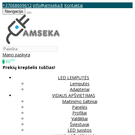
+37068609612
info@amseka.lt
Kontaktai
Navigacija
Mano paskyra
00
€0
0
Prekių krepšelis tuščias!
LED LEMPUTĖS
Lemputės
Adapteriai
VIDAUS APŠVIETIMAS
Maitinimo šaltiniai
Panelės
Profiliai
Valdikliai
Šviestuvai
LED juostos