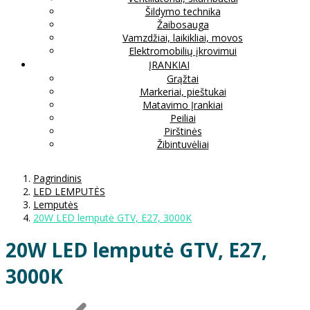
Šildymo technika
Žaibosauga
Vamzdžiai, laikikliai, movos
Elektromobilių įkrovimui
ĮRANKIAI
Grąžtai
Markeriai, pieštukai
Matavimo Įrankiai
Peiliai
Pirštinės
Žibintuvėliai
Pagrindinis
LED LEMPUTĖS
Lemputės
20W LED lemputė GTV, E27, 3000K
20W LED lemputė GTV, E27,
3000K