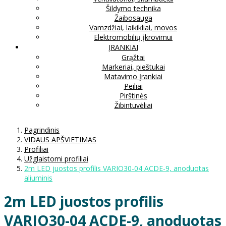
Šildymo technika
Žaibosauga
Vamzdžiai, laikikliai, movos
Elektromobilių įkrovimui
ĮRANKIAI
Grąžtai
Markeriai, pieštukai
Matavimo Įrankiai
Peiliai
Pirštinės
Žibintuvėliai
Pagrindinis
VIDAUS APŠVIETIMAS
Profiliai
Užglaistomi profiliai
2m LED juostos profilis VARIO30-04 ACDE-9, anoduotas
aliuminis
2m LED juostos profilis
VARIO30-04 ACDE-9, anoduotas