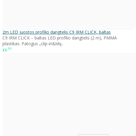
2m LED juostos profilio dangtelis C9 IRM CLICK, baltas
C9 IRM CLICK – baltas LED profilio dangtelis (2 m), PMMA
plastikas. Patogus „clip-in&ldq..
39
€6