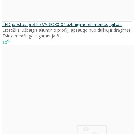
LED juostos profilio VARIO30-04 užbaigimo elementas, pilkas.
Estetiškai užbaigia aliuminio profilį, apsaugo nuo dulkių ir drėgmės.
Tvirta medžiaga ir garantija &..
95
€0