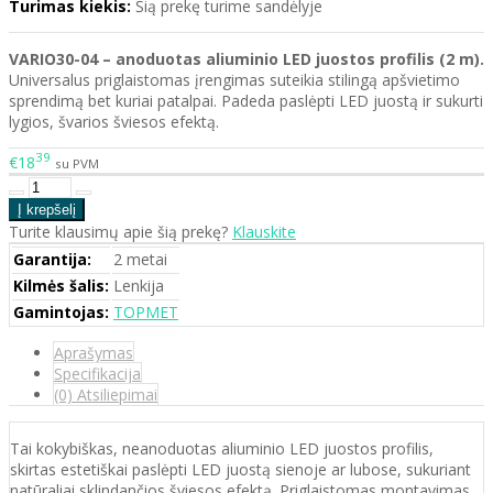
Turimas kiekis:
Šią prekę turime sandėlyje
VARIO30-04 – anoduotas aliuminio LED juostos profilis (2 m).
Universalus priglaistomas įrengimas suteikia stilingą apšvietimo
sprendimą bet kuriai patalpai. Padeda paslėpti LED juostą ir sukurti
lygios, švarios šviesos efektą.
39
€18
su PVM
Turite klausimų apie šią prekę?
Klauskite
Garantija:
2 metai
Kilmės šalis:
Lenkija
Gamintojas:
TOPMET
Aprašymas
Specifikacija
(0) Atsiliepimai
Tai kokybiškas, neanoduotas aliuminio LED juostos profilis,
skirtas estetiškai paslėpti LED juostą sienoje ar lubose, sukuriant
natūraliai sklindančios šviesos efektą. Priglaistomas montavimas