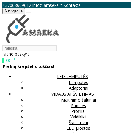
+37068609612
info@amseka.lt
Kontaktai
Navigacija
Mano paskyra
00
€0
0
Prekių krepšelis tuščias!
LED LEMPUTĖS
Lemputės
Adapteriai
VIDAUS APŠVIETIMAS
Maitinimo šaltiniai
Panelės
Profiliai
Valdikliai
Šviestuvai
LED juostos