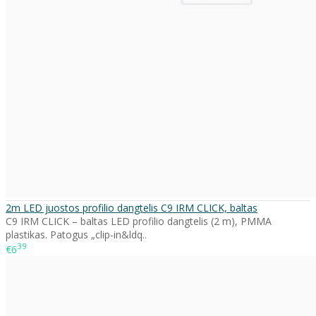
2m LED juostos profilio dangtelis C9 IRM CLICK, baltas
C9 IRM CLICK – baltas LED profilio dangtelis (2 m), PMMA
plastikas. Patogus „clip-in&ldq..
39
€6