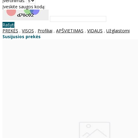
Įvertinimas:
Įveskite saugos kodą:
Rašyti
PREKĖS
,
VISOS
,
Profiliai
,
APŠVIETIMAS
,
VIDAUS
,
Užglaistomi
Susijusios prekės