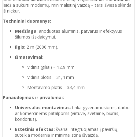
leidžia sukurti modernų, minimalistinį vaizdą – tarsi šviesa sklinda
iš niekur.
Techniniai duomenys:
Medžiaga:
anoduotas aliuminis, patvarus ir efektyvus
šilumos išsklaidymui.
Ilgis:
2 m (2000 mm).
Išmatavimai:
Vidinis (giliai) – 12,9 mm
Vidinis plotis – 31,4 mm
Montavimo plotis – 33,4 mm.
Panaudojimas ir privalumai:
Universalus montavimas:
tinka gyvenamosioms, darbo
ar komercinėms patalpoms (virtuvė, svetainė, biuras,
koridorius).
Estetinis efektas:
švariai integruojamas į paviršių,
suteikia modernią ir minimalistinę išvaizdą.