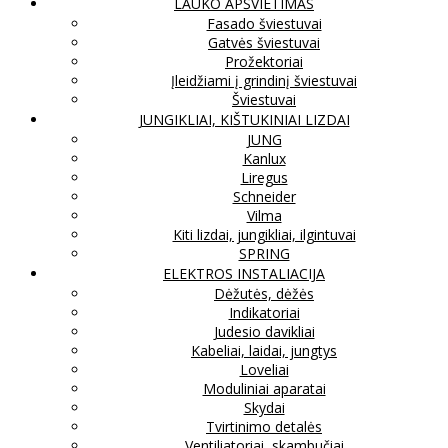
LAUKO APŠVIETIMAS
Fasado šviestuvai
Gatvės šviestuvai
Prožektoriai
Įleidžiami į grindinį šviestuvai
Šviestuvai
JUNGIKLIAI, KIŠTUKINIAI LIZDAI
JUNG
Kanlux
Liregus
Schneider
Vilma
Kiti lizdai, jungikliai, ilgintuvai
SPRING
ELEKTROS INSTALIACIJA
Dėžutės, dėžės
Indikatoriai
Judesio davikliai
Kabeliai, laidai, jungtys
Loveliai
Moduliniai aparatai
Skydai
Tvirtinimo detalės
Ventiliatoriai, skambučiai