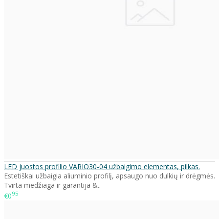
LED juostos profilio VARIO30-04 užbaigimo elementas, pilkas.
Estetiškai užbaigia aliuminio profilį, apsaugo nuo dulkių ir drėgmės.
Tvirta medžiaga ir garantija &..
95
€0