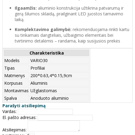
Ilgaamžis:
aliuminio konstrukcija užtikrina patvarumą ir
gerą šilumos sklaidą, prailginant LED juostos tarnavimo
laiką.
Komplektavimo galimybė:
rekomenduojama rinkti kartu
su tinkamais dangteliais, užbaigimo elementais bei
tvirtinimo detalėmis – randama, kaip susijusios prekės
Charakteristika
Modelis
VARIO30
Tipas
Profiliai
Matmenys
200*0.63,4*0.15,9cm
Korpusas
Aliuminis
Montavimas
Užglaistomas
Spalva
Anoduoto aliuminio
Parašyti atsiliepimą
Vardas:
El. pašto adresas:
Atsiliepimas: