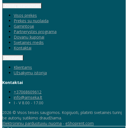
Klientų aptarnavimas
Visos prekės
Prekės su nuolaida
Gamintojai
Partnerystės programa
Dovanų kuponai
Svetainės medis
Kontaktai
Klientams
Klientams
Užsakymų istorija
Kontaktai
+37068609612
info@amseka.lt
I - V 8.00 - 17.00
2026 © Visos teisės saugomos. Kopijuoti, platinti svetainės turinį
be autorių sutikimo draudžiama.
Elektroninių parduotuvių nuoma
-
eShoprent.com