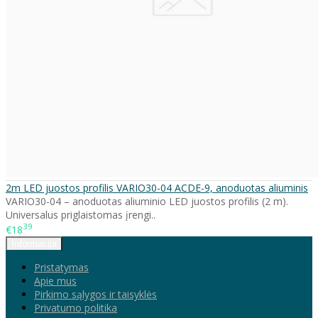
2m LED juostos profilis VARIO30-04 ACDE-9, anoduotas aliuminis
VARIO30-04 – anoduotas aliuminio LED juostos profilis (2 m).
Universalus priglaistomas įrengi..
39
€18
Informacija
Pristatymas
Apie mus
Pirkimo sąlygos ir taisyklės
Privatumo politika