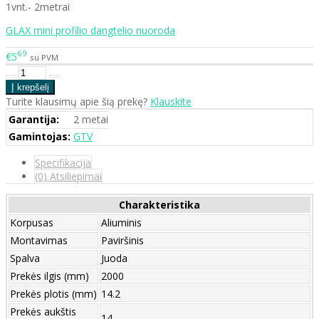
1vnt.- 2metrai
GLAX mini profilio dangtelio nuoroda
69
€5
su PVM
Turite klausimų apie šią prekę?
Klauskite
Garantija:
2 metai
Gamintojas:
GTV
Specifikacija
(0) Atsiliepimai
Charakteristika
Korpusas
Aliuminis
Montavimas
Paviršinis
Spalva
Juoda
Prekės ilgis (mm)
2000
Prekės plotis (mm)
14.2
Prekės aukštis
14