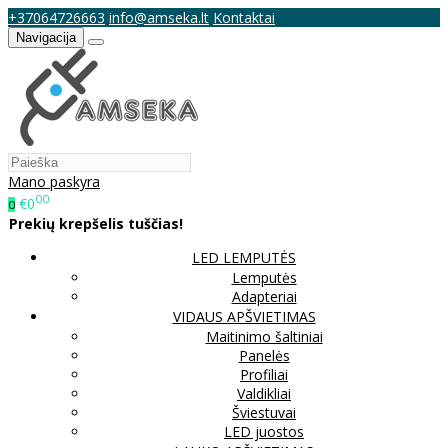
+37064726663
info@amseka.lt
Kontaktai
Navigacija
Mano paskyra
00
€0
0
Prekių krepšelis tuščias!
LED LEMPUTĖS
Lemputės
Adapteriai
VIDAUS APŠVIETIMAS
Maitinimo šaltiniai
Panelės
Profiliai
Valdikliai
Šviestuvai
LED juostos