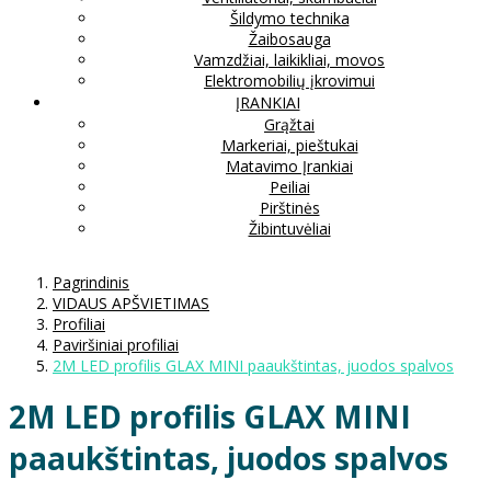
Šildymo technika
Žaibosauga
Vamzdžiai, laikikliai, movos
Elektromobilių įkrovimui
ĮRANKIAI
Grąžtai
Markeriai, pieštukai
Matavimo Įrankiai
Peiliai
Pirštinės
Žibintuvėliai
Pagrindinis
VIDAUS APŠVIETIMAS
Profiliai
Paviršiniai profiliai
2M LED profilis GLAX MINI paaukštintas, juodos spalvos
2M LED profilis GLAX MINI
paaukštintas, juodos spalvos