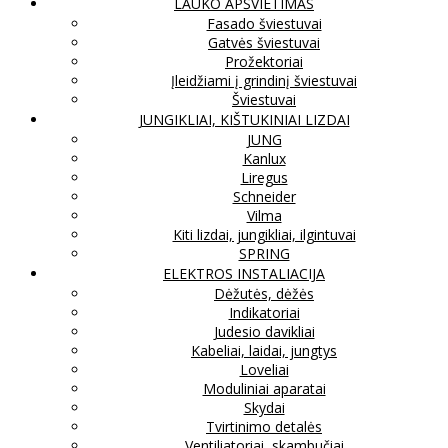
LAUKO APŠVIETIMAS
Fasado šviestuvai
Gatvės šviestuvai
Prožektoriai
Įleidžiami į grindinį šviestuvai
Šviestuvai
JUNGIKLIAI, KIŠTUKINIAI LIZDAI
JUNG
Kanlux
Liregus
Schneider
Vilma
Kiti lizdai, jungikliai, ilgintuvai
SPRING
ELEKTROS INSTALIACIJA
Dėžutės, dėžės
Indikatoriai
Judesio davikliai
Kabeliai, laidai, jungtys
Loveliai
Moduliniai aparatai
Skydai
Tvirtinimo detalės
Ventiliatoriai, skambučiai