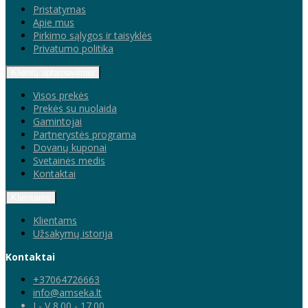
Pristatymas
Apie mus
Pirkimo sąlygos ir taisyklės
Privatumo politika
Klientų aptarnavimas
Visos prekės
Prekės su nuolaida
Gamintojai
Partnerystės programa
Dovanų kuponai
Svetainės medis
Kontaktai
Klientams
Klientams
Užsakymų istorija
Kontaktai
+37064726663
info@amseka.lt
I - V 8.00 - 17.00