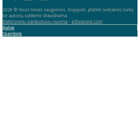
2026 © Visos teisės saugomos. Kopijuoti, platinti svetainės turinį
be autorių sutikimo draudžiama.
Elektroninių parduotuvių nuoma
-
eShoprent.com
Rašyk
Skambink