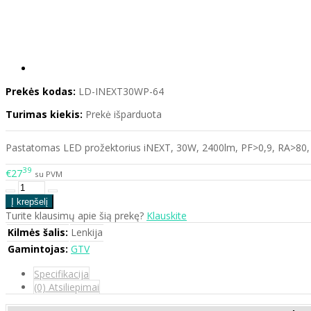
Prekės kodas:
LD-INEXT30WP-64
Turimas kiekis:
Prekė išparduota
Pastatomas LED prožektorius iNEXT, 30W, 2400lm, PF>0,9, RA>80, IP
39
€27
su PVM
Turite klausimų apie šią prekę?
Klauskite
Kilmės šalis:
Lenkija
Gamintojas:
GTV
Specifikacija
(0) Atsiliepimai