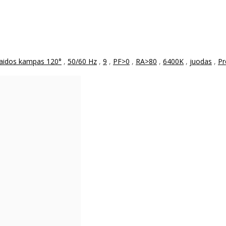
laidos kampas 120°
,
50/60 Hz
,
9
,
PF>0
,
RA>80
,
6400K
,
juodas
,
Pr