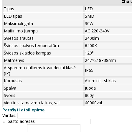
Char
Tipas
LED
LED tipas
SMD
Maksimali galia
30W
Maitinimo įtampa
AC 220-240V
Šviesos srautas
2400lm
Šviesos spalvos temperatūra
6400K
Šviesos sklaidos kampas
120°
Matmenys
247×218×38mm
Atsparumo dulkėms ir vandeniui klasė
IP65
(IP)
Korpusas
Aliuminis, stiklas
Spalva
Juoda
Svoris
800g
Vidutinis tarnavimo laikas, val.
40000val.
Parašyti atsiliepimą
Vardas:
El. pašto adresas: