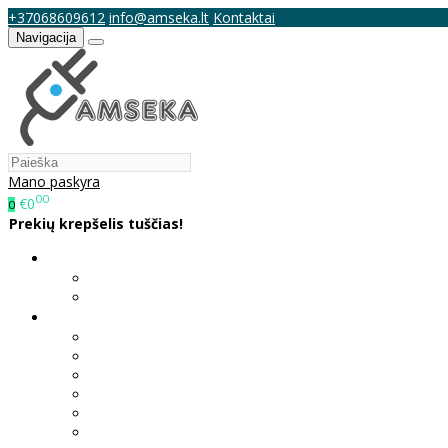
+37068609612
info@amseka.lt
Kontaktai
Navigacija
Mano paskyra
00
€0
0
Prekių krepšelis tuščias!