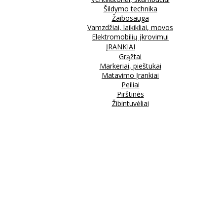
Šildymo technika
Žaibosauga
Vamzdžiai, laikikliai, movos
Elektromobilių įkrovimui
ĮRANKIAI
Grąžtai
Markeriai, pieštukai
Matavimo Įrankiai
Peiliai
Pirštinės
Žibintuvėliai