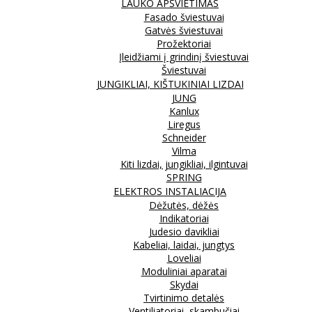
LAUKO APŠVIETIMAS
Fasado šviestuvai
Gatvės šviestuvai
Prožektoriai
Įleidžiami į grindinį šviestuvai
Šviestuvai
JUNGIKLIAI, KIŠTUKINIAI LIZDAI
JUNG
Kanlux
Liregus
Schneider
Vilma
Kiti lizdai, jungikliai, ilgintuvai
SPRING
ELEKTROS INSTALIACIJA
Dėžutės, dėžės
Indikatoriai
Judesio davikliai
Kabeliai, laidai, jungtys
Loveliai
Moduliniai aparatai
Skydai
Tvirtinimo detalės
Ventiliatoriai, skambučiai