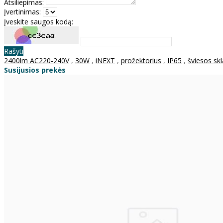
Atsiliepimas:
Įvertinimas:
Įveskite saugos kodą:
Rašyti
2400lm AC220-240V
,
30W
,
iNEXT
,
prožektorius
,
IP65
,
šviesos sk
Susijusios prekės