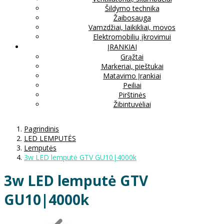
Šildymo technika
Žaibosauga
Vamzdžiai, laikikliai, movos
Elektromobilių įkrovimui
ĮRANKIAI
Grąžtai
Markeriai, pieštukai
Matavimo Įrankiai
Peiliai
Pirštinės
Žibintuvėliai
Pagrindinis
LED LEMPUTĖS
Lemputės
3w LED lemputė GTV GU10|4000k
3w LED lemputė GTV
GU10|4000k