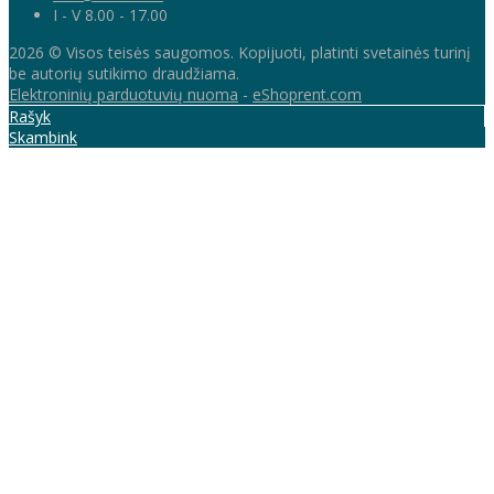
I - V 8.00 - 17.00
2026 © Visos teisės saugomos. Kopijuoti, platinti svetainės turinį
be autorių sutikimo draudžiama.
Elektroninių parduotuvių nuoma
-
eShoprent.com
Rašyk
Skambink