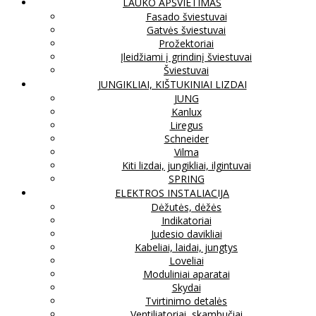
LAUKO APŠVIETIMAS
Fasado šviestuvai
Gatvės šviestuvai
Prožektoriai
Įleidžiami į grindinį šviestuvai
Šviestuvai
JUNGIKLIAI, KIŠTUKINIAI LIZDAI
JUNG
Kanlux
Liregus
Schneider
Vilma
Kiti lizdai, jungikliai, ilgintuvai
SPRING
ELEKTROS INSTALIACIJA
Dėžutės, dėžės
Indikatoriai
Judesio davikliai
Kabeliai, laidai, jungtys
Loveliai
Moduliniai aparatai
Skydai
Tvirtinimo detalės
Ventiliatoriai, skambučiai