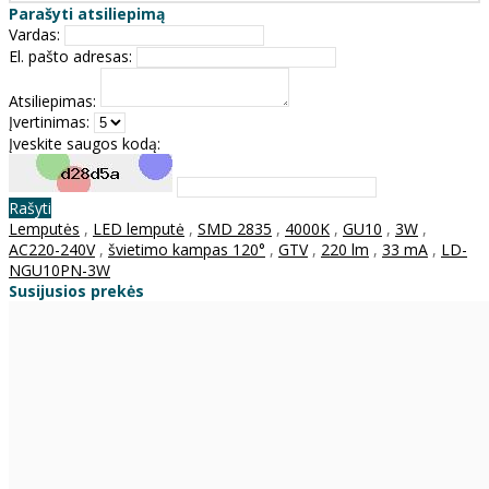
Parašyti atsiliepimą
Vardas:
El. pašto adresas:
Atsiliepimas:
Įvertinimas:
Įveskite saugos kodą:
Rašyti
Lemputės
,
LED lemputė
,
SMD 2835
,
4000K
,
GU10
,
3W
,
AC220-240V
,
švietimo kampas 120°
,
GTV
,
220 lm
,
33 mA
,
LD-
NGU10PN-3W
Susijusios prekės