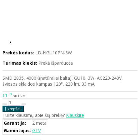
Prekės kodas:
LD-NGU10PN-3W
Turimas kiekis:
Prekė išparduota
SMD 2835, 4000K(natūraliai balta), GU10, 3W, AC220-240V,
šviesos sklaidos kampas 120°, 220 lm, 33 mA
59
€1
su PVM
Turite klausimų apie šią prekę?
Klauskite
Garantija:
2 metai
Gamintojas:
GTV