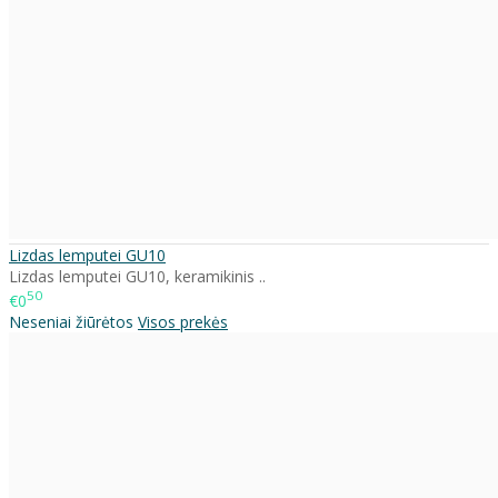
Lizdas lemputei GU10
Lizdas lemputei GU10, keramikinis ..
50
€0
Neseniai žiūrėtos
Visos prekės