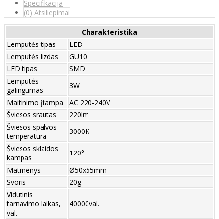
Specifikacija
(0) Atsiliepimai
Charakteristika
Lemputės tipas
LED
Lemputės lizdas
GU10
LED tipas
SMD
Lemputės
3W
galingumas
Maitinimo įtampa
AC 220-240V
Šviesos srautas
220lm
Šviesos spalvos
3000K
temperatūra
Šviesos sklaidos
120°
kampas
Matmenys
Ø50x55mm
Svoris
20g
Vidutinis
tarnavimo laikas,
40000val.
val.