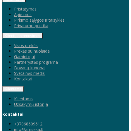
Pristatymas
Apie mus
Pirkimo sąlygos ir taisyklės
Privatumo politika
Klientų aptarnavimas
Visos prekės
Prekės su nuolaida
Gamintojai
Partnerystės programa
Dovanų kuponai
Svetainės medis
Kontaktai
Klientams
Klientams
Užsakymų istorija
Kontaktai
+37068609612
info@amseka.lt