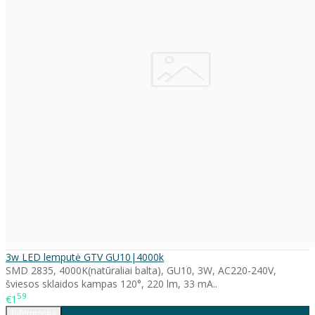
3w LED lemputė GTV GU10|4000k
SMD 2835, 4000K(natūraliai balta), GU10, 3W, AC220-240V,
šviesos sklaidos kampas 120°, 220 lm, 33 mA..
59
€1
Informacija