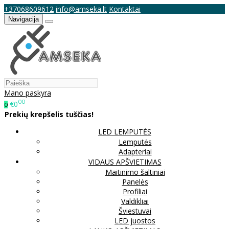
+37068609612
info@amseka.lt
Kontaktai
Navigacija
Mano paskyra
00
€0
0
Prekių krepšelis tuščias!
LED LEMPUTĖS
Lemputės
Adapteriai
VIDAUS APŠVIETIMAS
Maitinimo šaltiniai
Panelės
Profiliai
Valdikliai
Šviestuvai
LED juostos