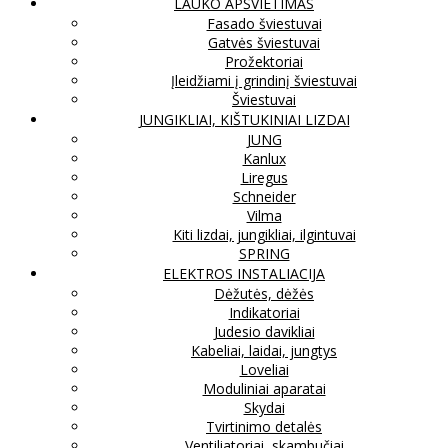
LAUKO APŠVIETIMAS
Fasado šviestuvai
Gatvės šviestuvai
Prožektoriai
Įleidžiami į grindinį šviestuvai
Šviestuvai
JUNGIKLIAI, KIŠTUKINIAI LIZDAI
JUNG
Kanlux
Liregus
Schneider
Vilma
Kiti lizdai, jungikliai, ilgintuvai
SPRING
ELEKTROS INSTALIACIJA
Dėžutės, dėžės
Indikatoriai
Judesio davikliai
Kabeliai, laidai, jungtys
Loveliai
Moduliniai aparatai
Skydai
Tvirtinimo detalės
Ventiliatoriai, skambučiai