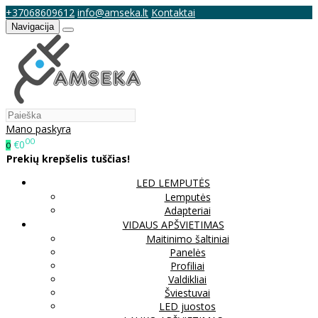
+37068609612
info@amseka.lt
Kontaktai
Navigacija
Mano paskyra
00
€0
0
Prekių krepšelis tuščias!
LED LEMPUTĖS
Lemputės
Adapteriai
VIDAUS APŠVIETIMAS
Maitinimo šaltiniai
Panelės
Profiliai
Valdikliai
Šviestuvai
LED juostos