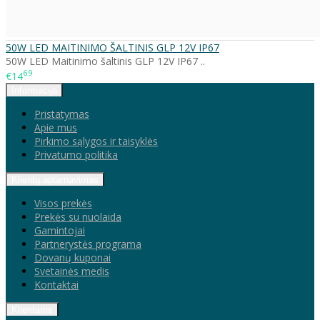
50W LED MAITINIMO ŠALTINIS GLP 12V IP67
50W LED Maitinimo šaltinis GLP 12V IP67 ..
69
€14
Informacija
Pristatymas
Apie mus
Pirkimo sąlygos ir taisyklės
Privatumo politika
Klientų aptarnavimas
Visos prekės
Prekės su nuolaida
Gamintojai
Partnerystės programa
Dovanų kuponai
Svetainės medis
Kontaktai
Klientams