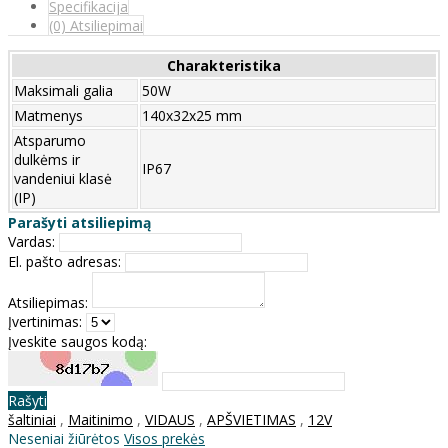
Specifikacija
(0) Atsiliepimai
Charakteristika
Maksimali galia
50W
Matmenys
140x32x25 mm
Atsparumo
dulkėms ir
IP67
vandeniui klasė
(IP)
Parašyti atsiliepimą
Vardas:
El. pašto adresas:
Atsiliepimas:
Įvertinimas:
Įveskite saugos kodą:
Rašyti
šaltiniai
,
Maitinimo
,
VIDAUS
,
APŠVIETIMAS
,
12V
Neseniai žiūrėtos
Visos prekės