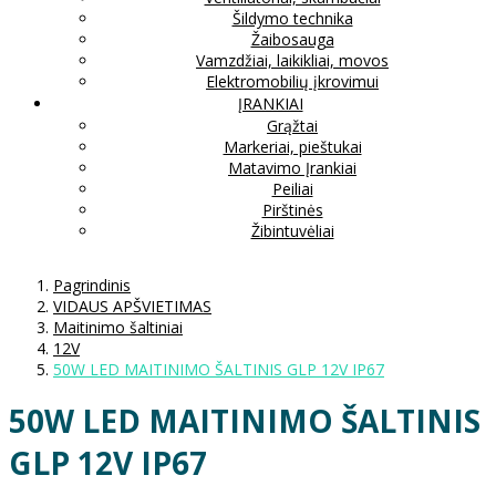
Šildymo technika
Žaibosauga
Vamzdžiai, laikikliai, movos
Elektromobilių įkrovimui
ĮRANKIAI
Grąžtai
Markeriai, pieštukai
Matavimo Įrankiai
Peiliai
Pirštinės
Žibintuvėliai
Pagrindinis
VIDAUS APŠVIETIMAS
Maitinimo šaltiniai
12V
50W LED MAITINIMO ŠALTINIS GLP 12V IP67
50W LED MAITINIMO ŠALTINIS
GLP 12V IP67