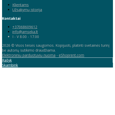
Klientams
Užsakymų istorija
Kontaktai
+37068609612
info@amseka.lt
I - V 8.00 - 17.00
2026 © Visos teisės saugomos. Kopijuoti, platinti svetainės turinį
be autorių sutikimo draudžiama.
Elektroninių parduotuvių nuoma
-
eShoprent.com
Rašyk
Skambink