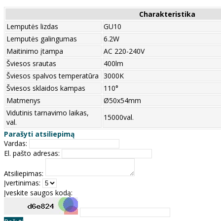
Charakteristika
Lemputės lizdas
GU10
Lemputės galingumas
6.2W
Maitinimo įtampa
AC 220-240V
Šviesos srautas
400lm
Šviesos spalvos temperatūra
3000K
Šviesos sklaidos kampas
110°
Matmenys
Ø50x54mm
Vidutinis tarnavimo laikas,
15000val.
val.
Parašyti atsiliepimą
Vardas:
El. pašto adresas:
Atsiliepimas:
Įvertinimas:
Įveskite saugos kodą: