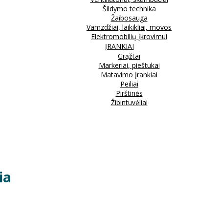
Šildymo technika
Žaibosauga
Vamzdžiai, laikikliai, movos
Elektromobilių įkrovimui
ĮRANKIAI
Grąžtai
Markeriai, pieštukai
Matavimo Įrankiai
Peiliai
Pirštinės
Žibintuvėliai
ia