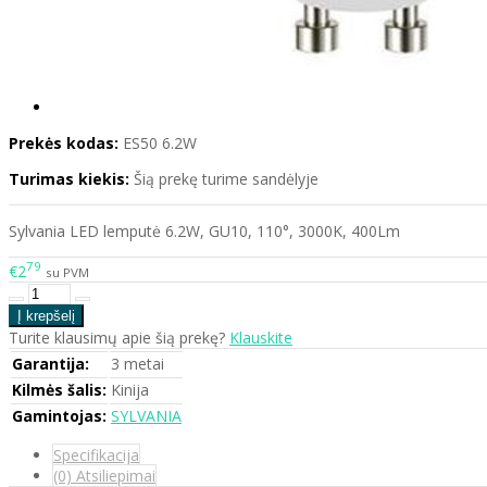
Prekės kodas:
ES50 6.2W
Turimas kiekis:
Šią prekę turime sandėlyje
Sylvania LED lemputė 6.2W, GU10, 110°, 3000K, 400Lm
79
€2
su PVM
Turite klausimų apie šią prekę?
Klauskite
Garantija:
3 metai
Kilmės šalis:
Kinija
Gamintojas:
SYLVANIA
Specifikacija
(0) Atsiliepimai