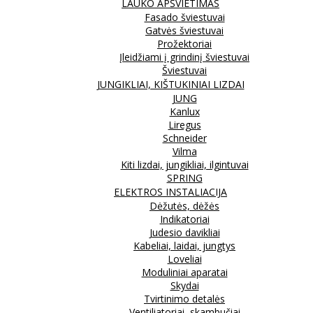
LAUKO APŠVIETIMAS
Fasado šviestuvai
Gatvės šviestuvai
Prožektoriai
Įleidžiami į grindinį šviestuvai
Šviestuvai
JUNGIKLIAI, KIŠTUKINIAI LIZDAI
JUNG
Kanlux
Liregus
Schneider
Vilma
Kiti lizdai, jungikliai, ilgintuvai
SPRING
ELEKTROS INSTALIACIJA
Dėžutės, dėžės
Indikatoriai
Judesio davikliai
Kabeliai, laidai, jungtys
Loveliai
Moduliniai aparatai
Skydai
Tvirtinimo detalės
Ventiliatoriai, skambučiai