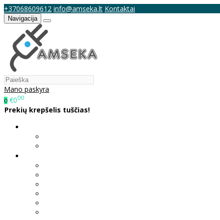
+37068609612
info@amseka.lt
Kontaktai
Navigacija
Mano paskyra
00
€0
0
Prekių krepšelis tuščias!