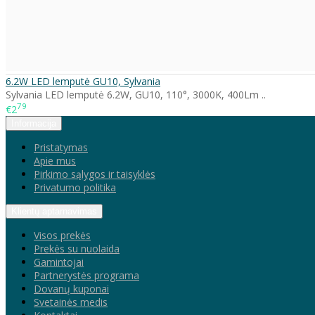
6.2W LED lemputė GU10, Sylvania
Sylvania LED lemputė 6.2W, GU10, 110°, 3000K, 400Lm ..
79
€2
Informacija
Pristatymas
Apie mus
Pirkimo sąlygos ir taisyklės
Privatumo politika
Klientų aptarnavimas
Visos prekės
Prekės su nuolaida
Gamintojai
Partnerystės programa
Dovanų kuponai
Svetainės medis