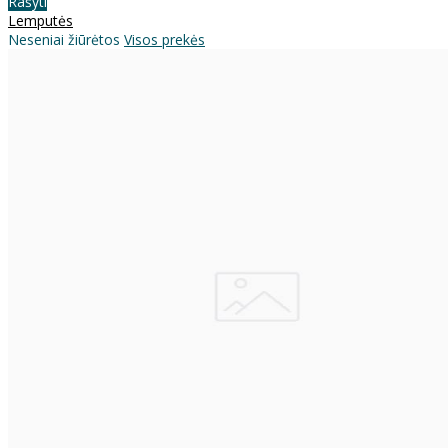
Rašyti
Lemputės
Neseniai žiūrėtos
Visos prekės