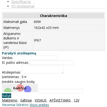
Specifikacija
(0) Atsiliepimai
Charakteristika
Maksimali galia
60W
Matmenys
162x42 x33 mm
Atsparumo
dulkėms ir
IP67
vandeniui klasė
(IP)
Parašyti atsiliepimą
Vardas:
El. pašto adresas:
Atsiliepimas:
Įvertinimas:
Įveskite saugos kodą:
Rašyti
Maitinimo
,
šaltiniai
,
VIDAUS
,
APŠVIETIMAS
,
12V
Neseniai žiūrėtos
Visos prekės