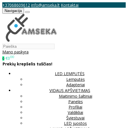
+37068609612
info@amseka.lt
Kontaktai
Navigacija
Mano paskyra
00
€0
0
Prekių krepšelis tuščias!
LED LEMPUTĖS
Lemputės
Adapteriai
VIDAUS APŠVIETIMAS
Maitinimo šaltiniai
Panelės
Profiliai
Valdikliai
Šviestuvai
LED juostos