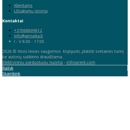
Klientams
Užsakymų istorija
Kontaktai
+37068609612
info@amseka.lt
I - V 8.00 - 17.00
2026 © Visos teisės saugomos. Kopijuoti, platinti svetainės turinį
be autorių sutikimo draudžiama.
Elektroninių parduotuvių nuoma
-
eShoprent.com
Rašyk
Skambink