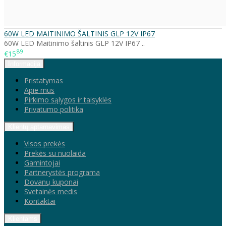
60W LED MAITINIMO ŠALTINIS GLP 12V IP67
60W LED Maitinimo šaltinis GLP 12V IP67 ..
89
€15
Informacija
Pristatymas
Apie mus
Pirkimo sąlygos ir taisyklės
Privatumo politika
Klientų aptarnavimas
Visos prekės
Prekės su nuolaida
Gamintojai
Partnerystės programa
Dovanų kuponai
Svetainės medis
Kontaktai
Klientams