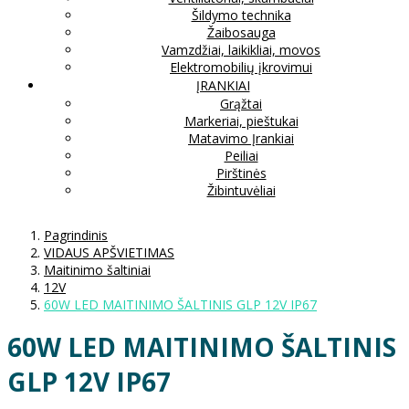
Šildymo technika
Žaibosauga
Vamzdžiai, laikikliai, movos
Elektromobilių įkrovimui
ĮRANKIAI
Grąžtai
Markeriai, pieštukai
Matavimo Įrankiai
Peiliai
Pirštinės
Žibintuvėliai
Pagrindinis
VIDAUS APŠVIETIMAS
Maitinimo šaltiniai
12V
60W LED MAITINIMO ŠALTINIS GLP 12V IP67
60W LED MAITINIMO ŠALTINIS
GLP 12V IP67