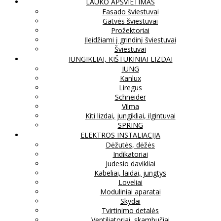
LAUKO APŠVIETIMAS
Fasado šviestuvai
Gatvės šviestuvai
Prožektoriai
Įleidžiami į grindinį šviestuvai
Šviestuvai
JUNGIKLIAI, KIŠTUKINIAI LIZDAI
JUNG
Kanlux
Liregus
Schneider
Vilma
Kiti lizdai, jungikliai, ilgintuvai
SPRING
ELEKTROS INSTALIACIJA
Dėžutės, dėžės
Indikatoriai
Judesio davikliai
Kabeliai, laidai, jungtys
Loveliai
Moduliniai aparatai
Skydai
Tvirtinimo detalės
Ventiliatoriai, skambučiai