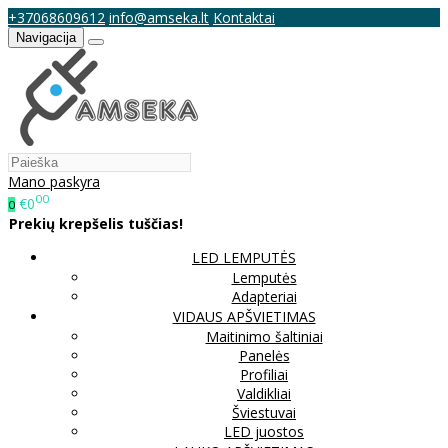
+37068609612
info@amseka.lt
Kontaktai
Navigacija
Mano paskyra
00
€0
0
Prekių krepšelis tuščias!
LED LEMPUTĖS
Lemputės
Adapteriai
VIDAUS APŠVIETIMAS
Maitinimo šaltiniai
Panelės
Profiliai
Valdikliai
Šviestuvai
LED juostos