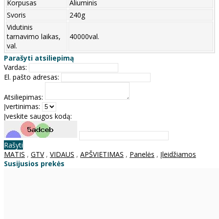
Korpusas
Aliuminis
Svoris
240g
Vidutinis
tarnavimo laikas,
40000val.
val.
Parašyti atsiliepimą
Vardas:
El. pašto adresas:
Atsiliepimas:
Įvertinimas:
Įveskite saugos kodą:
Rašyti
MATIS
,
GTV
,
VIDAUS
,
APŠVIETIMAS
,
Panelės
,
Įleidžiamos
Susijusios prekės