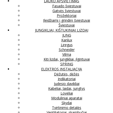
LAUKO APŠVIETIMAS
Fasado šviestuvai
Gatvės šviestuvai
Prožektoriai
Įleidžiami į grindinį šviestuvai
Šviestuvai
JUNGIKLIAI, KIŠTUKINIAI LIZDAI
JUNG
Kanlux
Liregus
Schneider
Vilma
Kiti lizdai, jungikliai, ilgintuvai
SPRING
ELEKTROS INSTALIACIJA
Dėžutės, dėžės
Indikatoriai
Judesio davikliai
Kabeliai, laidai, jungtys
Loveliai
Moduliniai aparatai
Skydai
Tvirtinimo detalės
Ventiliatoriai, skambučiai