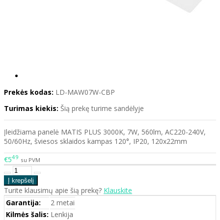
Prekės kodas:
LD-MAW07W-CBP
Turimas kiekis:
Šią prekę turime sandėlyje
Įleidžiama panelė MATIS PLUS 3000K, 7W, 560lm, AC220-240V,
50/60Hz, šviesos sklaidos kampas 120°, IP20, 120x22mm
49
€5
su PVM
Turite klausimų apie šią prekę?
Klauskite
Garantija:
2 metai
Kilmės šalis:
Lenkija