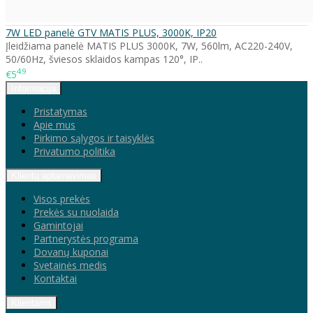
7W LED panelė GTV MATIS PLUS, 3000K, IP20
Įleidžiama panelė MATIS PLUS 3000K, 7W, 560lm, AC220-240V,
50/60Hz, šviesos sklaidos kampas 120°, IP..
49
€5
Informacija
Pristatymas
Apie mus
Pirkimo sąlygos ir taisyklės
Privatumo politika
Klientų aptarnavimas
Visos prekės
Prekės su nuolaida
Gamintojai
Partnerystės programa
Dovanų kuponai
Svetainės medis
Kontaktai
Klientams