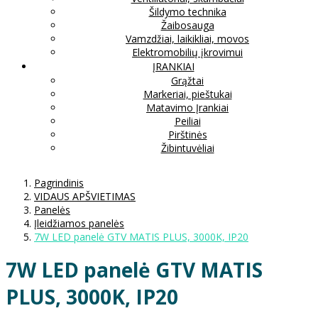
Šildymo technika
Žaibosauga
Vamzdžiai, laikikliai, movos
Elektromobilių įkrovimui
ĮRANKIAI
Grąžtai
Markeriai, pieštukai
Matavimo Įrankiai
Peiliai
Pirštinės
Žibintuvėliai
Pagrindinis
VIDAUS APŠVIETIMAS
Panelės
Įleidžiamos panelės
7W LED panelė GTV MATIS PLUS, 3000K, IP20
7W LED panelė GTV MATIS
PLUS, 3000K, IP20