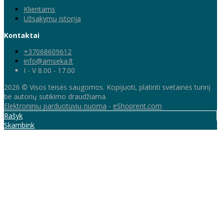
Klientams
Užsakymų istorija
Kontaktai
+37068609612
info@amseka.lt
I - V 8.00 - 17.00
2026 © Visos teisės saugomos. Kopijuoti, platinti svetainės turinį
be autorių sutikimo draudžiama.
Elektroninių parduotuvių nuoma
-
eShoprent.com
Rašyk
Skambink