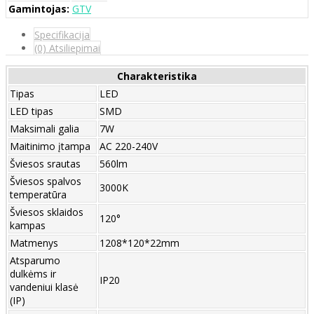
Gamintojas:
GTV
Specifikacija
(0) Atsiliepimai
Charakteristika
Tipas
LED
LED tipas
SMD
Maksimali galia
7W
Maitinimo įtampa
AC 220-240V
Šviesos srautas
560lm
Šviesos spalvos
3000K
temperatūra
Šviesos sklaidos
120°
kampas
Matmenys
1208*120*22mm
Atsparumo
dulkėms ir
IP20
vandeniui klasė
(IP)