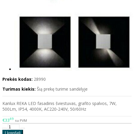
Prekės kodas:
28990
Turimas kiekis:
Šią prekę turime sandėlyje
Kanlux REKA LED fasadinis šviestuvas, grafito spalvos, 7W,
500Lm, IP54, 4000K, AC220-240V, 50/60Hz
49
€33
su PVM