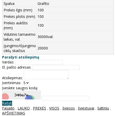
Spalva
Grafito
Prekės ilgis (mm)
100
Prekės plotis (mm)
100
Prekės aukštis
100
(mm)
Vidutinis tarnavimo
30000val.
laikas, val.
Įjungimo/išjungimo
20000
ciklų skaičius
Parašyti atsiliepimą
Vardas:
El. pašto adresas:
Atsiliepimas:
Įvertinimas:
Įveskite saugos kodą:
Rašyti
Fasado
,
LAUKO
,
PREKĖS
,
VISOS
,
šviesos
,
šviestuvai
,
šaltiniu
,
APŠVIETIMAS