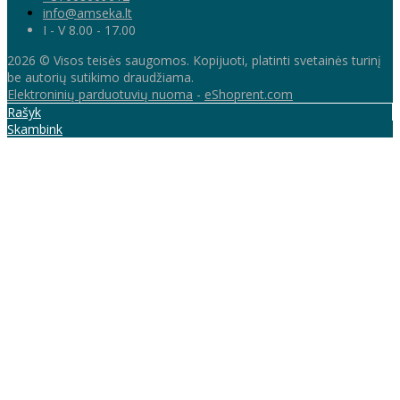
info@amseka.lt
I - V 8.00 - 17.00
2026 © Visos teisės saugomos. Kopijuoti, platinti svetainės turinį
be autorių sutikimo draudžiama.
Elektroninių parduotuvių nuoma
-
eShoprent.com
Rašyk
Skambink