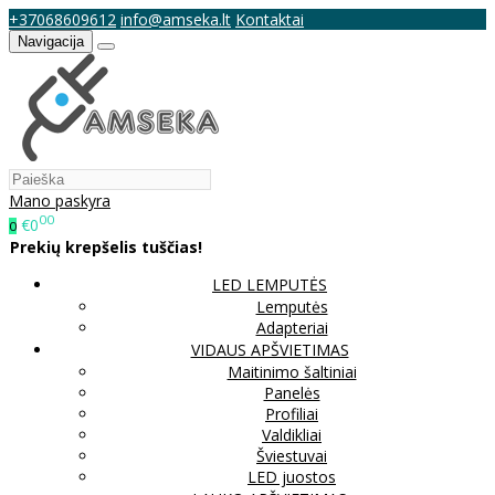
+37068609612
info@amseka.lt
Kontaktai
Navigacija
Mano paskyra
00
€0
0
Prekių krepšelis tuščias!
LED LEMPUTĖS
Lemputės
Adapteriai
VIDAUS APŠVIETIMAS
Maitinimo šaltiniai
Panelės
Profiliai
Valdikliai
Šviestuvai
LED juostos