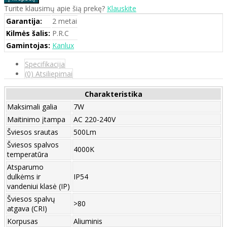
Turite klausimų apie šią prekę?
Klauskite
Garantija:
2 metai
Kilmės šalis:
P.R.C
Gamintojas:
Kanlux
Specifikacija
(0) Atsiliepimai
Charakteristika
Maksimali galia
7W
Maitinimo įtampa
AC 220-240V
Šviesos srautas
500Lm
Šviesos spalvos
4000K
temperatūra
Atsparumo
dulkėms ir
IP54
vandeniui klasė (IP)
Šviesos spalvų
>80
atgava (CRI)
Korpusas
Aliuminis