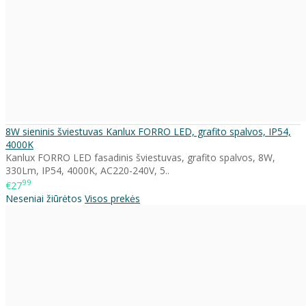
8W sieninis šviestuvas Kanlux FORRO LED, grafito spalvos, IP54,
4000K
Kanlux FORRO LED fasadinis šviestuvas, grafito spalvos, 8W,
330Lm, IP54, 4000K, AC220-240V, 5..
99
€27
Neseniai žiūrėtos
Visos prekės