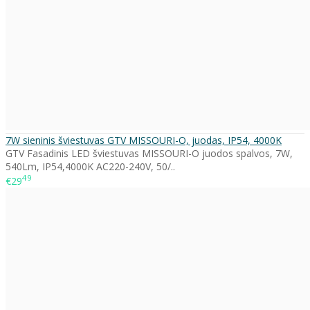
7W sieninis šviestuvas GTV MISSOURI-O, juodas, IP54, 4000K
GTV Fasadinis LED šviestuvas MISSOURI-O juodos spalvos, 7W,
540Lm, IP54,4000K AC220-240V, 50/..
49
€29