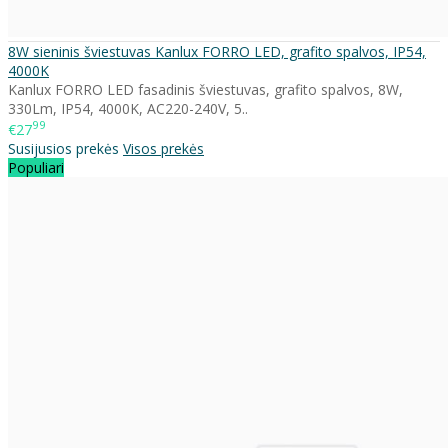
8W sieninis šviestuvas Kanlux FORRO LED, grafito spalvos, IP54,
4000K
Kanlux FORRO LED fasadinis šviestuvas, grafito spalvos, 8W,
330Lm, IP54, 4000K, AC220-240V, 5..
99
€27
Susijusios prekės
Visos prekės
Populiari