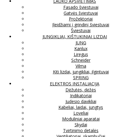
LAUKO APŠVIETIMAS
Fasado šviestuvai
Gatvės šviestuvai
Prožektoriai
Įleidžiami į grindinį šviestuvai
Šviestuvai
JUNGIKLIAI, KIŠTUKINIAI LIZDAI
JUNG
Kanlux
Liregus
Schneider
Vilma
Kiti lizdai, jungikliai, ilgintuvai
SPRING
ELEKTROS INSTALIACIJA
Dėžutės, dėžės
Indikatoriai
Judesio davikliai
Kabeliai, laidai, jungtys
Loveliai
Moduliniai aparatai
Skydai
Tvirtinimo detalės
Ventiliatoriai, skambučiai