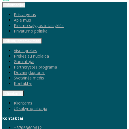
Informacija
Pristatymas
Apie mus
Pirkimo sąlygos ir taisyklės
Privatumo politika
Klientų aptarnavimas
Visos prekės
Prekės su nuolaida
Gamintojai
Partnerystės programa
Dovanų kuponai
Svetainės medis
Kontaktai
Klientams
Klientams
Užsakymų istorija
Kontaktai
+37068609612