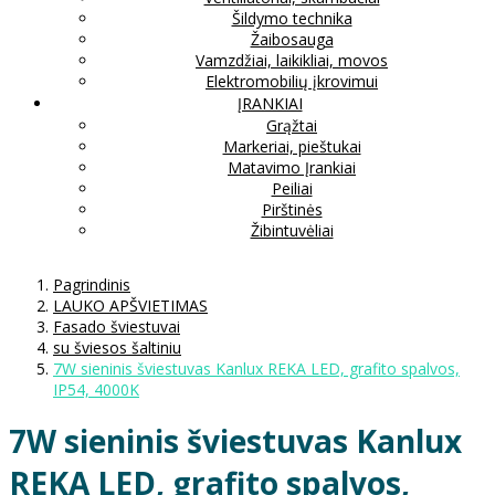
Šildymo technika
Žaibosauga
Vamzdžiai, laikikliai, movos
Elektromobilių įkrovimui
ĮRANKIAI
Grąžtai
Markeriai, pieštukai
Matavimo Įrankiai
Peiliai
Pirštinės
Žibintuvėliai
Pagrindinis
LAUKO APŠVIETIMAS
Fasado šviestuvai
su šviesos šaltiniu
7W sieninis šviestuvas Kanlux REKA LED, grafito spalvos,
IP54, 4000K
7W sieninis šviestuvas Kanlux
REKA LED, grafito spalvos,