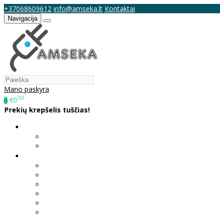
+37068609612
info@amseka.lt
Kontaktai
Navigacija
Mano paskyra
00
€0
0
Prekių krepšelis tuščias!