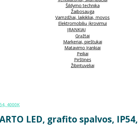
Šildymo technika
Žaibosauga
Vamzdžiai, laikikliai, movos
Elektromobilių įkrovimui
ĮRANKIAI
Grąžtai
Markeriai, pieštukai
Matavimo Įrankiai
Peiliai
Pirštinės
Žibintuvėliai
P54, 4000K
ARTO LED, grafito spalvos, IP54,