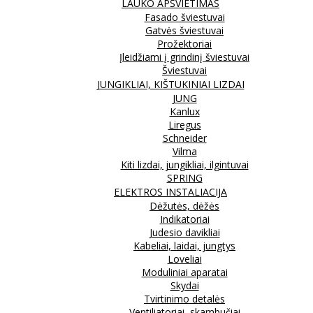
LAUKO APŠVIETIMAS
Fasado šviestuvai
Gatvės šviestuvai
Prožektoriai
Įleidžiami į grindinį šviestuvai
Šviestuvai
JUNGIKLIAI, KIŠTUKINIAI LIZDAI
JUNG
Kanlux
Liregus
Schneider
Vilma
Kiti lizdai, jungikliai, ilgintuvai
SPRING
ELEKTROS INSTALIACIJA
Dėžutės, dėžės
Indikatoriai
Judesio davikliai
Kabeliai, laidai, jungtys
Loveliai
Moduliniai aparatai
Skydai
Tvirtinimo detalės
Ventiliatoriai, skambučiai