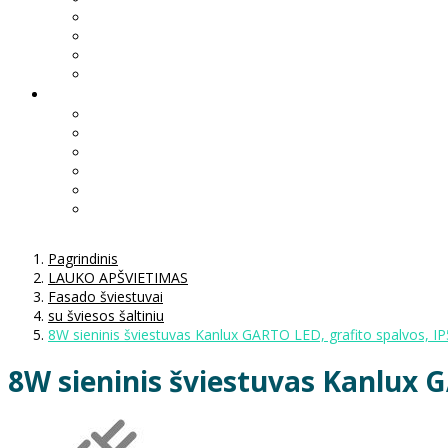
Pagrindinis
LAUKO APŠVIETIMAS
Fasado šviestuvai
su šviesos šaltiniu
8W sieninis šviestuvas Kanlux GARTO LED, grafito spalvos, I
8W sieninis šviestuvas Kanlux G