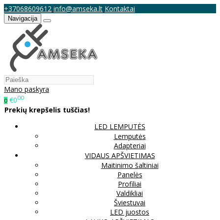
+37068609612
info@amseka.lt
Kontaktai
Navigacija
Mano paskyra
00
€0
0
Prekių krepšelis tuščias!
LED LEMPUTĖS
Lemputės
Adapteriai
VIDAUS APŠVIETIMAS
Maitinimo šaltiniai
Panelės
Profiliai
Valdikliai
Šviestuvai
LED juostos