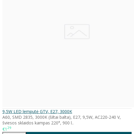
9,5W LED lemputė GTV, E27, 3000K
A60, SMD 2835, 3000K (šiltai balta), E27, 9,5W, AC220-240 V,
šviesos sklaidos kampas 220°, 900 l..
29
€1