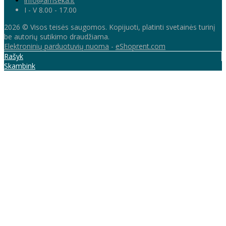
info@amseka.lt
I - V 8.00 - 17.00
2026 © Visos teisės saugomos. Kopijuoti, platinti svetainės turinį
be autorių sutikimo draudžiama.
Elektroninių parduotuvių nuoma
-
eShoprent.com
Rašyk
Skambink