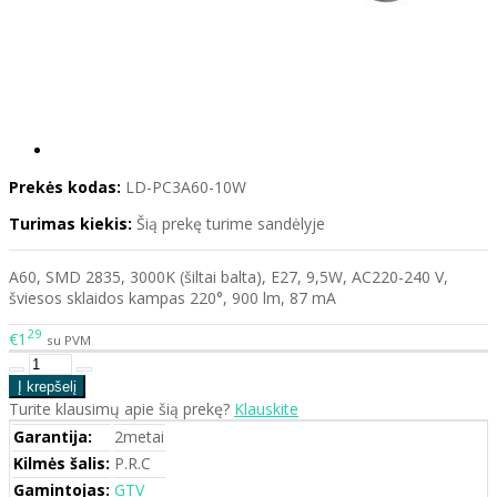
Prekės kodas:
LD-PC3A60-10W
Turimas kiekis:
Šią prekę turime sandėlyje
A60, SMD 2835, 3000K (šiltai balta), E27, 9,5W, AC220-240 V,
šviesos sklaidos kampas 220°, 900 lm, 87 mA
29
€1
su PVM
Turite klausimų apie šią prekę?
Klauskite
Garantija:
2metai
Kilmės šalis:
P.R.C
Gamintojas:
GTV