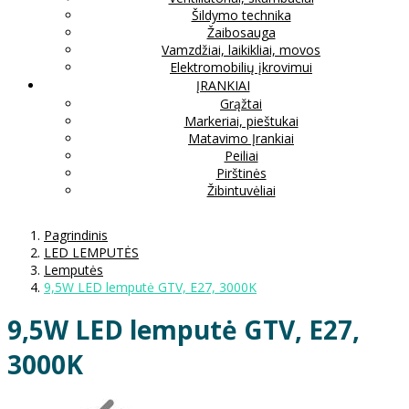
Šildymo technika
Žaibosauga
Vamzdžiai, laikikliai, movos
Elektromobilių įkrovimui
ĮRANKIAI
Grąžtai
Markeriai, pieštukai
Matavimo Įrankiai
Peiliai
Pirštinės
Žibintuvėliai
Pagrindinis
LED LEMPUTĖS
Lemputės
9,5W LED lemputė GTV, E27, 3000K
9,5W LED lemputė GTV, E27,
3000K