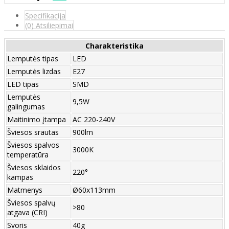
Specifikacija
(0) Atsiliepimai
Charakteristika
Lemputės tipas
LED
Lemputės lizdas
E27
LED tipas
SMD
Lemputės
9,5W
galingumas
Maitinimo įtampa
AC 220-240V
Šviesos srautas
900lm
Šviesos spalvos
3000K
temperatūra
Šviesos sklaidos
220°
kampas
Matmenys
Ø60x113mm
Šviesos spalvų
>80
atgava (CRI)
Svoris
40g