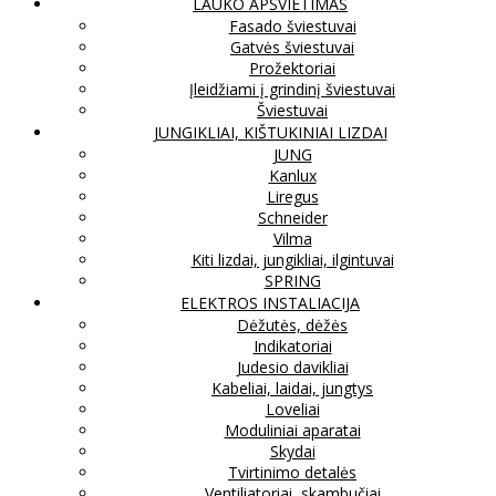
LAUKO APŠVIETIMAS
Fasado šviestuvai
Gatvės šviestuvai
Prožektoriai
Įleidžiami į grindinį šviestuvai
Šviestuvai
JUNGIKLIAI, KIŠTUKINIAI LIZDAI
JUNG
Kanlux
Liregus
Schneider
Vilma
Kiti lizdai, jungikliai, ilgintuvai
SPRING
ELEKTROS INSTALIACIJA
Dėžutės, dėžės
Indikatoriai
Judesio davikliai
Kabeliai, laidai, jungtys
Loveliai
Moduliniai aparatai
Skydai
Tvirtinimo detalės
Ventiliatoriai, skambučiai