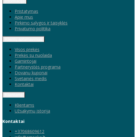
Informacija
Pristatymas
Apie mus
Pirkimo sąlygos ir taisyklės
Privatumo politika
Klientų aptarnavimas
Visos prekės
Prekės su nuolaida
Gamintojai
Partnerystės programa
Dovanų kuponai
Svetainės medis
Kontaktai
Klientams
Klientams
Užsakymų istorija
Kontaktai
+37068609612