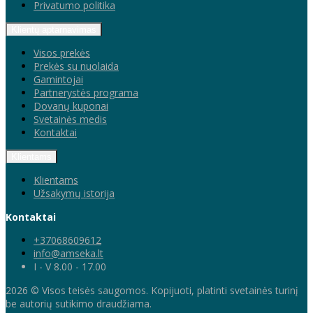
Privatumo politika
Klientų aptarnavimas
Visos prekės
Prekės su nuolaida
Gamintojai
Partnerystės programa
Dovanų kuponai
Svetainės medis
Kontaktai
Klientams
Klientams
Užsakymų istorija
Kontaktai
+37068609612
info@amseka.lt
I - V 8.00 - 17.00
2026 © Visos teisės saugomos. Kopijuoti, platinti svetainės turinį
be autorių sutikimo draudžiama.