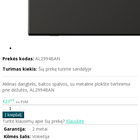
Prekės kodas:
AL2994BAN
Turimas kiekis:
Šią prekę turime sandėlyje
Aklinas dangtelis, baltos spalvos, su metaline plokšte tvirtinimui
prie dėžutės, AL2994BAN
49
€23
su PVM
Turite klausimų apie šią prekę?
Klauskite
Garantija:
2 metai
Kilmės šalis:
Vokietija