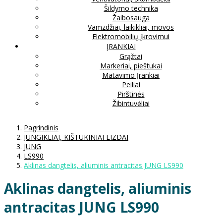
Šildymo technika
Žaibosauga
Vamzdžiai, laikikliai, movos
Elektromobilių įkrovimui
ĮRANKIAI
Grąžtai
Markeriai, pieštukai
Matavimo Įrankiai
Peiliai
Pirštinės
Žibintuvėliai
Pagrindinis
JUNGIKLIAI, KIŠTUKINIAI LIZDAI
JUNG
LS990
Aklinas dangtelis, aliuminis antracitas JUNG LS990
Aklinas dangtelis, aliuminis
antracitas JUNG LS990