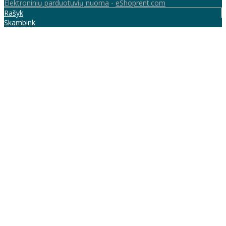
Elektroninių parduotuvių nuoma
-
eShoprent.com
Rašyk
Skambink