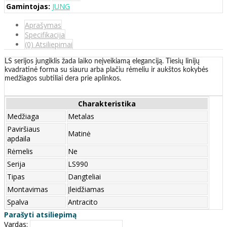
Gamintojas:
JUNG
Aprašymas
Specifikacija
(0) Atsiliepimai
LS serijos jungiklis žada laiko neįveikiamą eleganciją. Tiesių linijų
kvadratinė forma su siauru arba plačiu rėmeliu ir aukštos kokybės
medžiagos subtiliai dera prie aplinkos.
Charakteristika
Medžiaga
Metalas
Paviršiaus
Matinė
apdaila
Rėmelis
Ne
Serija
LS990
Tipas
Dangteliai
Montavimas
Įleidžiamas
Spalva
Antracito
Parašyti atsiliepimą
Vardas: