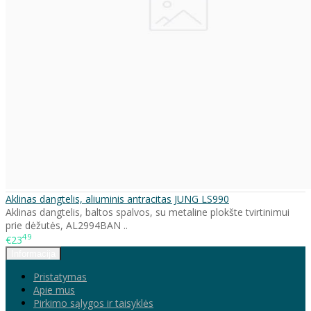
Aklinas dangtelis, aliuminis antracitas JUNG LS990
Aklinas dangtelis, baltos spalvos, su metaline plokšte tvirtinimui
prie dėžutės, AL2994BAN ..
49
€23
Informacija
Pristatymas
Apie mus
Pirkimo sąlygos ir taisyklės