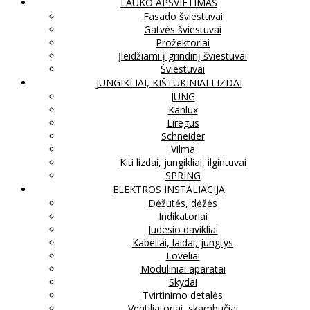
LAUKO APŠVIETIMAS
Fasado šviestuvai
Gatvės šviestuvai
Prožektoriai
Įleidžiami į grindinį šviestuvai
Šviestuvai
JUNGIKLIAI, KIŠTUKINIAI LIZDAI
JUNG
Kanlux
Liregus
Schneider
Vilma
Kiti lizdai, jungikliai, ilgintuvai
SPRING
ELEKTROS INSTALIACIJA
Dėžutės, dėžės
Indikatoriai
Judesio davikliai
Kabeliai, laidai, jungtys
Loveliai
Moduliniai aparatai
Skydai
Tvirtinimo detalės
Ventiliatoriai, skambučiai