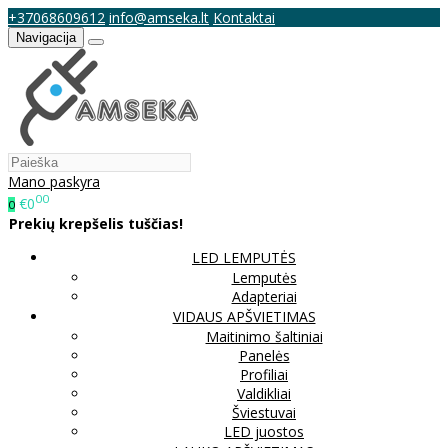
+37068609612
info@amseka.lt
Kontaktai
Navigacija
Mano paskyra
00
€0
0
Prekių krepšelis tuščias!
LED LEMPUTĖS
Lemputės
Adapteriai
VIDAUS APŠVIETIMAS
Maitinimo šaltiniai
Panelės
Profiliai
Valdikliai
Šviestuvai
LED juostos