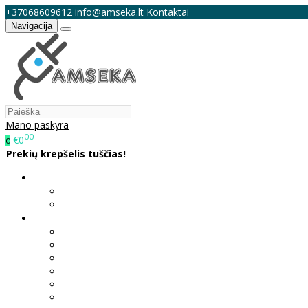
+37068609612
info@amseka.lt
Kontaktai
Navigacija
Mano paskyra
00
€0
0
Prekių krepšelis tuščias!