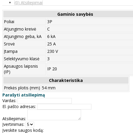
(0) Atsiliepimai
Gaminio savybės
Poliai
3P
Atjungimo kreivė
C
Atjungimo geba, kA
6 kA
Srovė
25 A
Įtampa
230 V
Selektyvumo klasė
3
Apsaugos laipsnis
IP 20
(IP)
Charakteristika
Prekės plotis (mm)
54 mm
Parašyti atsiliepimą
Vardas:
El. pašto adresas:
Atsiliepimas:
Įvertinimas:
Įveskite saugos kodą: