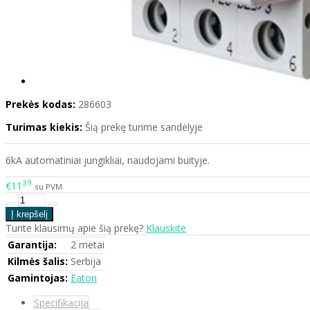
Prekės kodas:
286603
Turimas kiekis:
Šią prekę turime sandėlyje
6kA automatiniai jungikliai, naudojami buityje.
39
€11
su PVM
Turite klausimų apie šią prekę?
Klauskite
Garantija:
2 metai
Kilmės šalis:
Serbija
Gamintojas:
Eaton
Specifikacija