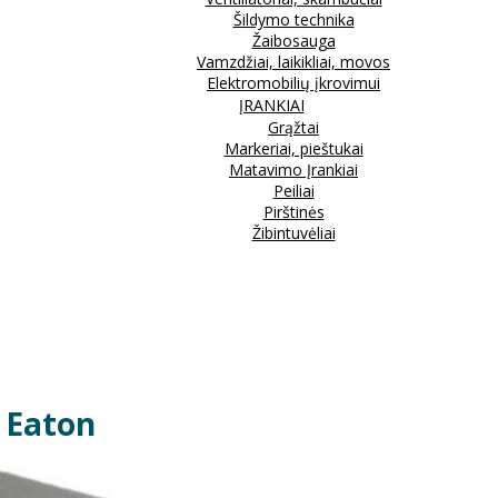
Šildymo technika
Žaibosauga
Vamzdžiai, laikikliai, movos
Elektromobilių įkrovimui
ĮRANKIAI
Grąžtai
Markeriai, pieštukai
Matavimo Įrankiai
Peiliai
Pirštinės
Žibintuvėliai
3 Eaton