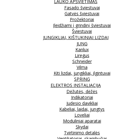
LAUKO APŠVIETIMAS
Fasado šviestuvai
Gatvės šviestuvai
Prožektoriai
Įleidžiami į grindinį šviestuvai
Šviestuvai
JUNGIKLIAI, KIŠTUKINIAI LIZDAI
JUNG
Kanlux
Liregus
Schneider
Vilma
Kiti lizdai, jungikliai, ilgintuvai
SPRING
ELEKTROS INSTALIACIJA
Dėžutės, dėžės
Indikatoriai
Judesio davikliai
Kabeliai, laidai, jungtys
Loveliai
Moduliniai aparatai
Skydai
Tvirtinimo detalės
Ventiliatoriai, skambučiai