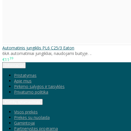
Automatinis jungiklis PL6 C25/3 Eaton
6kA automatiniai jungikliai, naudojami buityje. ..
39
€11
Informacija
Pristatymas
Apie mus
Pirkimo sąlygos ir taisyklės
Privatumo politika
Klientų aptarnavimas
Visos prekės
Prekės su nuolaida
Gamintojai
Partnerystės programa