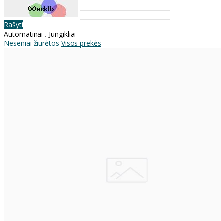
Rašyti
Automatinai
,
Jungikliai
Neseniai žiūrėtos
Visos prekės