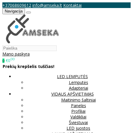
+37068609612
info@amseka.lt
Kontaktai
Navigacija
Mano paskyra
00
€0
0
Prekių krepšelis tuščias!
LED LEMPUTĖS
Lemputės
Adapteriai
VIDAUS APŠVIETIMAS
Maitinimo šaltiniai
Panelės
Profiliai
Valdikliai
Šviestuvai
LED juostos