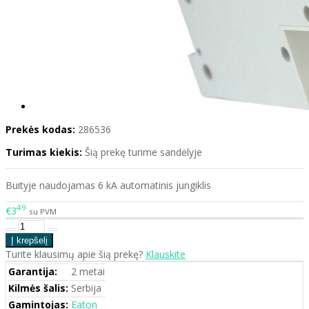
Prekės kodas:
286536
Turimas kiekis:
Šią prekę turime sandėlyje
Buityje naudojamas 6 kA automatinis jungiklis
49
€3
su PVM
Turite klausimų apie šią prekę?
Klauskite
Garantija:
2 metai
Kilmės šalis:
Serbija
Gamintojas:
Eaton