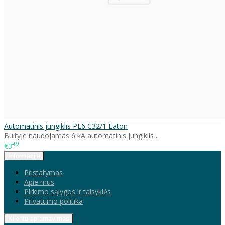
Automatinis jungiklis PL6 C32/1 Eaton
Buityje naudojamas 6 kA automatinis jungiklis ..
49
€3
Informacija
Pristatymas
Apie mus
Pirkimo sąlygos ir taisyklės
Privatumo politika
Klientų aptarnavimas