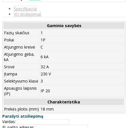
Specifikacija
(0) Atsiliepimai
Gaminio savybės
Fazių skaičius
1
Poliai
1P
Atjungimo kreivė
C
Atjungimo geba,
6 kA
kA
Srovė
32 A
Įtampa
230 V
Selektyvumo klasė
3
Apsaugos laipsnis
IP 20
(IP)
Charakteristika
Prekės plotis (mm)
18 mm
Parašyti atsiliepimą
Vardas:
El. pašto adresas: