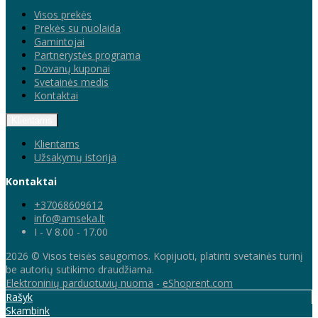
Visos prekės
Prekės su nuolaida
Gamintojai
Partnerystės programa
Dovanų kuponai
Svetainės medis
Kontaktai
Klientams
Klientams
Užsakymų istorija
Kontaktai
+37068609612
info@amseka.lt
I - V 8.00 - 17.00
2026 © Visos teisės saugomos. Kopijuoti, platinti svetainės turinį
be autorių sutikimo draudžiama.
Elektroninių parduotuvių nuoma
-
eShoprent.com
Rašyk
Skambink