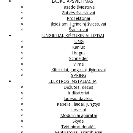
LAUKO APŠVIETIMAS
Fasado šviestuvai
Gatvės šviestuvai
Prožektoriai
Įleidžiami į grindinį šviestuvai
Šviestuvai
JUNGIKLIAI, KIŠTUKINIAI LIZDAI
JUNG
Kanlux
Liregus
Schneider
Vilma
Kiti lizdai, jungikliai, ilgintuvai
SPRING
ELEKTROS INSTALIACIJA
Dėžutės, dėžės
Indikatoriai
Judesio davikliai
Kabeliai, laidai, jungtys
Loveliai
Moduliniai aparatai
Skydai
Tvirtinimo detalės
Ventiliatoriai, skambučiai