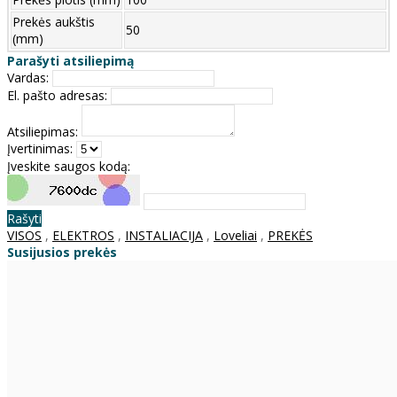
Prekės aukštis
50
(mm)
Parašyti atsiliepimą
Vardas:
El. pašto adresas:
Atsiliepimas:
Įvertinimas:
Įveskite saugos kodą:
Rašyti
VISOS
,
ELEKTROS
,
INSTALIACIJA
,
Loveliai
,
PREKĖS
Susijusios prekės