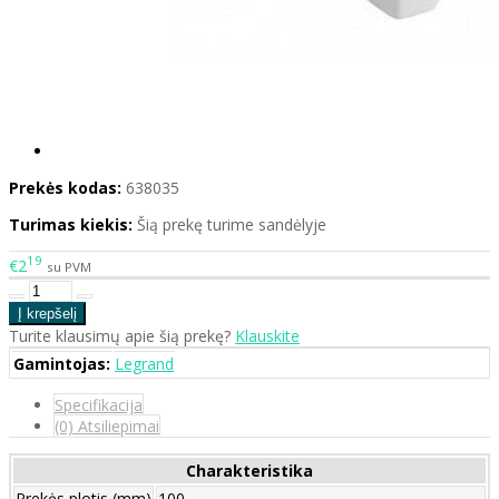
Prekės kodas:
638035
Turimas kiekis:
Šią prekę turime sandėlyje
19
€2
su PVM
Turite klausimų apie šią prekę?
Klauskite
Gamintojas:
Legrand
Specifikacija
(0) Atsiliepimai
Charakteristika
Prekės plotis (mm)
100