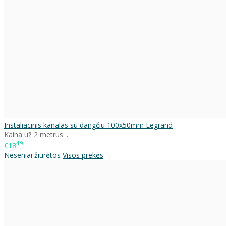
Instaliacinis kanalas su dangčiu 100x50mm Legrand
Kaina už 2 metrus. ..
49
€18
Neseniai žiūrėtos
Visos prekės