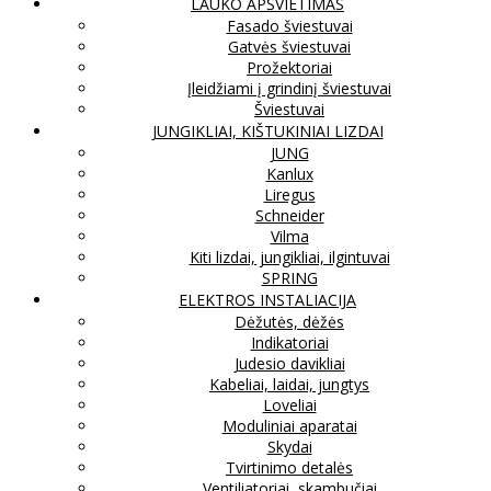
LAUKO APŠVIETIMAS
Fasado šviestuvai
Gatvės šviestuvai
Prožektoriai
Įleidžiami į grindinį šviestuvai
Šviestuvai
JUNGIKLIAI, KIŠTUKINIAI LIZDAI
JUNG
Kanlux
Liregus
Schneider
Vilma
Kiti lizdai, jungikliai, ilgintuvai
SPRING
ELEKTROS INSTALIACIJA
Dėžutės, dėžės
Indikatoriai
Judesio davikliai
Kabeliai, laidai, jungtys
Loveliai
Moduliniai aparatai
Skydai
Tvirtinimo detalės
Ventiliatoriai, skambučiai