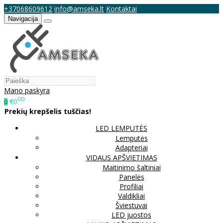
+37068609612
info@amseka.lt
Kontaktai
Navigacija
Mano paskyra
00
€0
0
Prekių krepšelis tuščias!
LED LEMPUTĖS
Lemputės
Adapteriai
VIDAUS APŠVIETIMAS
Maitinimo šaltiniai
Panelės
Profiliai
Valdikliai
Šviestuvai
LED juostos