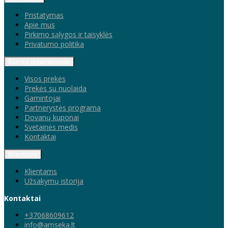
Pristatymas
Apie mus
Pirkimo sąlygos ir taisyklės
Privatumo politika
Klientų aptarnavimas
Visos prekės
Prekės su nuolaida
Gamintojai
Partnerystės programa
Dovanų kuponai
Svetainės medis
Kontaktai
Klientams
Klientams
Užsakymų istorija
Kontaktai
+37068609612
info@amseka.lt