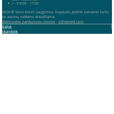
I - V 8.00 - 17.00
2026 © Visos teisės saugomos. Kopijuoti, platinti svetainės turinį
be autorių sutikimo draudžiama.
Elektroninių parduotuvių nuoma
-
eShoprent.com
Rašyk
Skambink