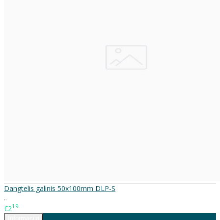
Dangtelis galinis 50x100mm DLP-S
..
19
€2
Informacija