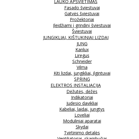
LAUKO APŠVIETIMAS
Fasado šviestuvai
Gatvės šviestuvai
Prožektoriai
Įleidžiami į grindinį šviestuvai
Šviestuvai
JUNGIKLIAI, KIŠTUKINIAI LIZDAI
JUNG
Kanlux
Liregus
Schneider
Vilma
Kiti lizdai, jungikliai, ilgintuvai
SPRING
ELEKTROS INSTALIACIJA
Dėžutės, dėžės
Indikatoriai
Judesio davikliai
Kabeliai, laidai, jungtys
Loveliai
Moduliniai aparatai
Skydai
Tvirtinimo detalės
Ventiliatoriai, skambučiai