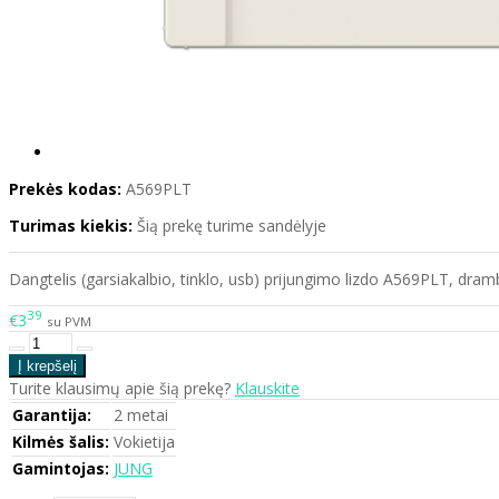
Prekės kodas:
A569PLT
Turimas kiekis:
Šią prekę turime sandėlyje
Dangtelis (garsiakalbio, tinklo, usb) prijungimo lizdo A569PLT, dram
39
€3
su PVM
Turite klausimų apie šią prekę?
Klauskite
Garantija:
2 metai
Kilmės šalis:
Vokietija
Gamintojas:
JUNG