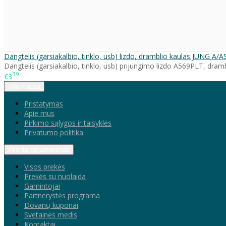
Dangtelis (garsiakalbio, tinklo, usb) lizdo, dramblio kaulas JUNG A/
Dangtelis (garsiakalbio, tinklo, usb) prijungimo lizdo A569PLT, dramb
39
€3
Informacija
Pristatymas
Apie mus
Pirkimo sąlygos ir taisyklės
Privatumo politika
Klientų aptarnavimas
Visos prekės
Prekės su nuolaida
Gamintojai
Partnerystės programa
Dovanų kuponai
Svetainės medis
Kontaktai