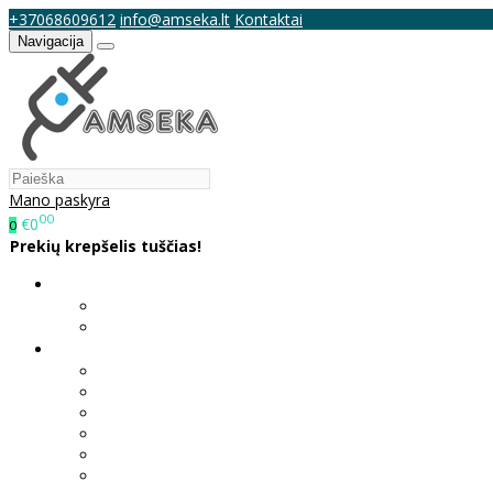
+37068609612
info@amseka.lt
Kontaktai
Navigacija
Mano paskyra
00
€0
0
Prekių krepšelis tuščias!