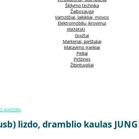
Šildymo technika
Žaibosauga
Vamzdžiai, laikikliai, movos
Elektromobilių įkrovimui
ĮRANKIAI
Grąžtai
Markeriai, pieštukai
Matavimo Įrankiai
Peiliai
Pirštinės
Žibintuvėliai
UNG A/AS500
, usb) lizdo, dramblio kaulas JUN