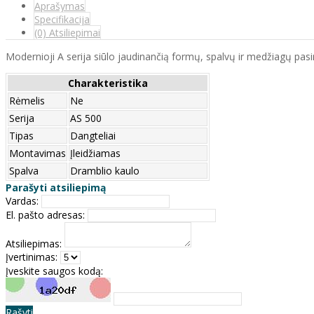
Aprašymas
Specifikacija
(0) Atsiliepimai
Modernioji A serija siūlo jaudinančią formų, spalvų ir medžiagų pasi
Charakteristika
Rėmelis
Ne
Serija
AS 500
Tipas
Dangteliai
Montavimas
Įleidžiamas
Spalva
Dramblio kaulo
Parašyti atsiliepimą
Vardas:
El. pašto adresas:
Atsiliepimas:
Įvertinimas:
Įveskite saugos kodą:
Rašyti