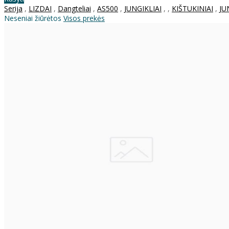
Serija
,
LIZDAI
,
Dangteliai
,
AS500
,
JUNGIKLIAI
,
,
KIŠTUKINIAI
,
JU
Neseniai žiūrėtos
Visos prekės