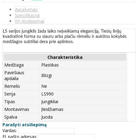
Aprašymas
Specifikacija
(0) Atsiliepimai
LS serijos jungiklis žada laiko neįveikiamą eleganciją. Tiesių linijų
kvadratinė forma su siauru arba plačiu rėmeliu ir aukštos kokybės
medžiagos subtiliai dera prie aplinkos.
Charakteristika
Medžiaga
Plastikas
Paviršiaus
Blizgi
apdaila
Rėmelis
Ne
Serija
LS990
Tipas
Jungikliai
Montavimas
Įleidžiamas
Spalva
Juoda
Parašyti atsiliepimą
Vardas:
El. pašto adresas: