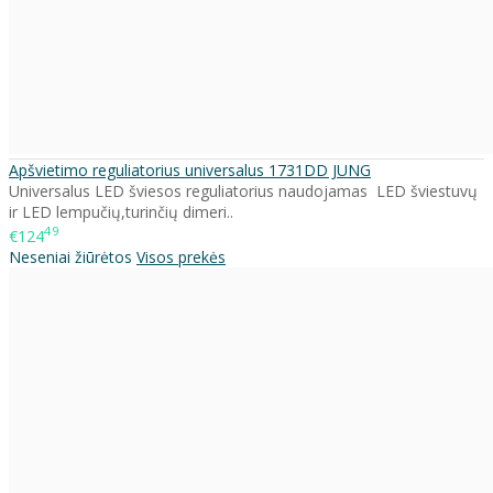
Apšvietimo reguliatorius universalus 1731DD JUNG
Universalus LED šviesos reguliatorius naudojamas LED šviestuvų
ir LED lempučių,turinčių dimeri..
49
€124
Neseniai žiūrėtos
Visos prekės