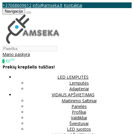
+37068609612
info@amseka.lt
Kontaktai
Navigacija
Mano paskyra
00
€0
0
Prekių krepšelis tuščias!
LED LEMPUTĖS
Lemputės
Adapteriai
VIDAUS APŠVIETIMAS
Maitinimo šaltiniai
Panelės
Profiliai
Valdikliai
Šviestuvai
LED juostos