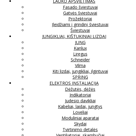
LAUKO APŠVIETIMAS
Fasado šviestuvai
Gatvės šviestuvai
Prožektoriai
Įleidžiami į grindinį šviestuvai
Šviestuvai
JUNGIKLIAI, KIŠTUKINIAI LIZDAI
JUNG
Kanlux
Liregus
Schneider
Vilma
Kiti lizdai, jungikliai, ilgintuvai
SPRING
ELEKTROS INSTALIACIJA
Dėžutės, dėžės
Indikatoriai
Judesio davikliai
Kabeliai, laidai, jungtys
Loveliai
Moduliniai aparatai
Skydai
Tvirtinimo detalės
Ventiliatoriai, skambučiai