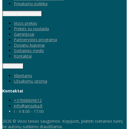
Privatumo politika
Klientų aptarnavimas
Visos prekės
Prekės su nuolaida
Gamintojai
Partnerystės programa
Dovanų kuponai
Svetainės medis
Kontaktai
Klientams
Klientams
Užsakymų istorija
Kontaktai
+37068609612
info@amseka.lt
I - V 8.00 - 17.00
2026 © Visos teisės saugomos. Kopijuoti, platinti svetainės turinį
be autorių sutikimo draudžiama.