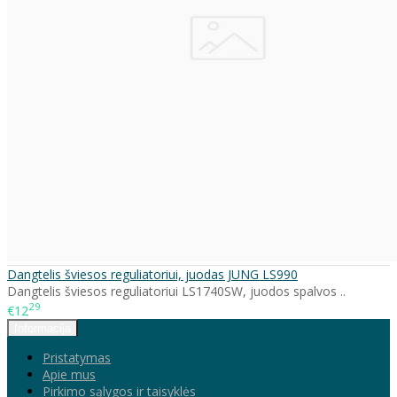
Dangtelis šviesos reguliatoriui, juodas JUNG LS990
Dangtelis šviesos reguliatoriui LS1740SW, juodos spalvos ..
29
€12
Informacija
Pristatymas
Apie mus
Pirkimo sąlygos ir taisyklės