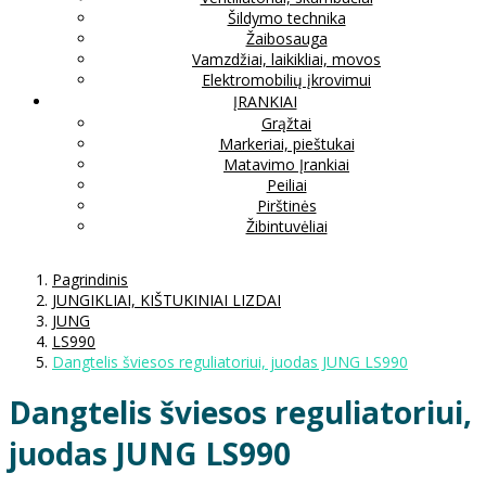
Šildymo technika
Žaibosauga
Vamzdžiai, laikikliai, movos
Elektromobilių įkrovimui
ĮRANKIAI
Grąžtai
Markeriai, pieštukai
Matavimo Įrankiai
Peiliai
Pirštinės
Žibintuvėliai
Pagrindinis
JUNGIKLIAI, KIŠTUKINIAI LIZDAI
JUNG
LS990
Dangtelis šviesos reguliatoriui, juodas JUNG LS990
Dangtelis šviesos reguliatoriui,
juodas JUNG LS990