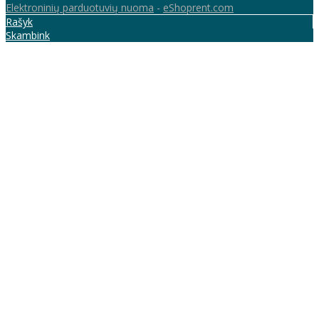
Elektroninių parduotuvių nuoma
-
eShoprent.com
Rašyk
Skambink