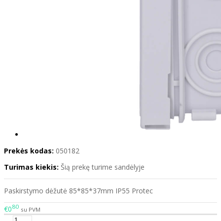
Prekės kodas:
050182
Turimas kiekis:
Šią prekę turime sandėlyje
Paskirstymo dėžutė 85*85*37mm IP55 Protec
80
€0
su PVM