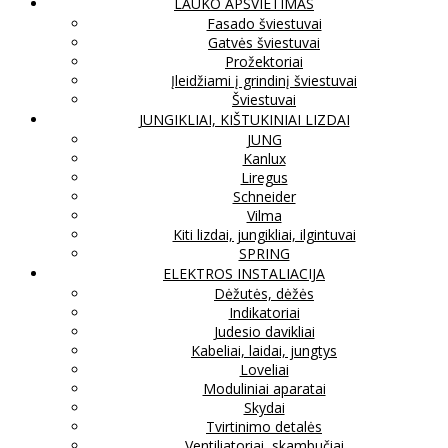
LAUKO APŠVIETIMAS
Fasado šviestuvai
Gatvės šviestuvai
Prožektoriai
Įleidžiami į grindinį šviestuvai
Šviestuvai
JUNGIKLIAI, KIŠTUKINIAI LIZDAI
JUNG
Kanlux
Liregus
Schneider
Vilma
Kiti lizdai, jungikliai, ilgintuvai
SPRING
ELEKTROS INSTALIACIJA
Dėžutės, dėžės
Indikatoriai
Judesio davikliai
Kabeliai, laidai, jungtys
Loveliai
Moduliniai aparatai
Skydai
Tvirtinimo detalės
Ventiliatoriai, skambučiai