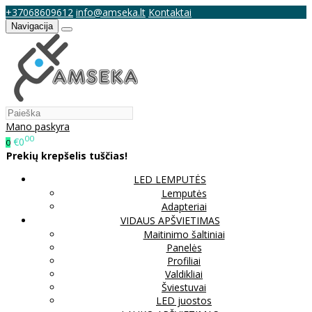
+37068609612
info@amseka.lt
Kontaktai
Navigacija
Mano paskyra
00
€0
0
Prekių krepšelis tuščias!
LED LEMPUTĖS
Lemputės
Adapteriai
VIDAUS APŠVIETIMAS
Maitinimo šaltiniai
Panelės
Profiliai
Valdikliai
Šviestuvai
LED juostos