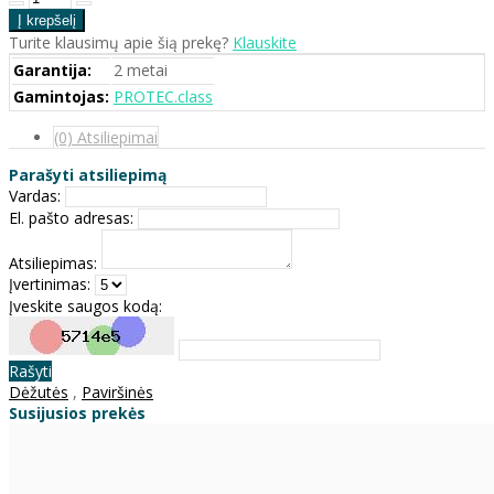
Turite klausimų apie šią prekę?
Klauskite
Garantija:
2 metai
Gamintojas:
PROTEC.class
(0) Atsiliepimai
Parašyti atsiliepimą
Vardas:
El. pašto adresas:
Atsiliepimas:
Įvertinimas:
Įveskite saugos kodą:
Rašyti
Dėžutės
,
Paviršinės
Susijusios prekės