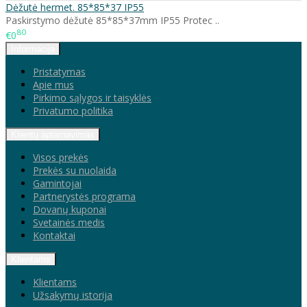
Dėžutė hermet. 85*85*37 IP55
Paskirstymo dėžutė 85*85*37mm IP55 Protec ..
80
€0
Informacija
Pristatymas
Apie mus
Pirkimo sąlygos ir taisyklės
Privatumo politika
Klientų aptarnavimas
Visos prekės
Prekės su nuolaida
Gamintojai
Partnerystės programa
Dovanų kuponai
Svetainės medis
Kontaktai
Klientams
Klientams
Užsakymų istorija