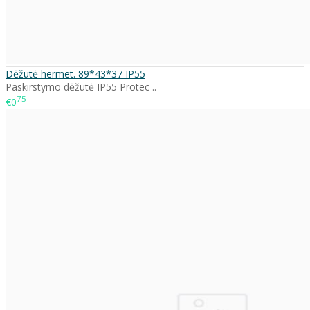
Dėžutė hermet. 89*43*37 IP55
Paskirstymo dėžutė IP55 Protec ..
75
€0