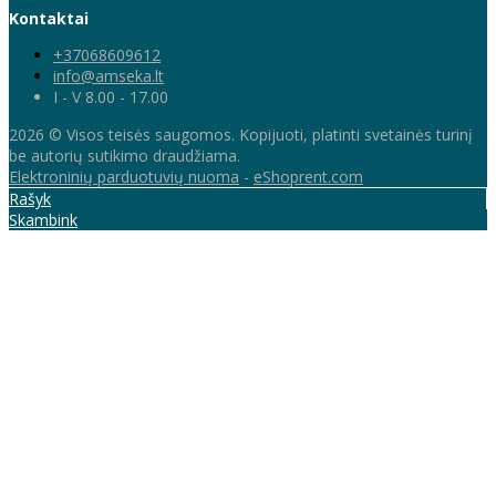
Kontaktai
+37068609612
info@amseka.lt
I - V 8.00 - 17.00
2026 © Visos teisės saugomos. Kopijuoti, platinti svetainės turinį
be autorių sutikimo draudžiama.
Elektroninių parduotuvių nuoma
-
eShoprent.com
Rašyk
Skambink