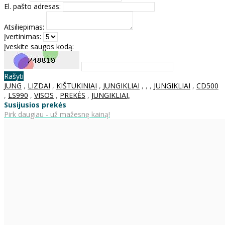
El. pašto adresas:
Atsiliepimas:
Įvertinimas:
Įveskite saugos kodą:
Rašyti
JUNG
,
LIZDAI
,
KIŠTUKINIAI
,
JUNGIKLIAI
,
,
,
JUNGIKLIAI
,
CD500
,
LS990
,
VISOS
,
PREKĖS
,
JUNGIKLIAI,
Susijusios prekės
Pirk daugiau - už mažesnę kainą!