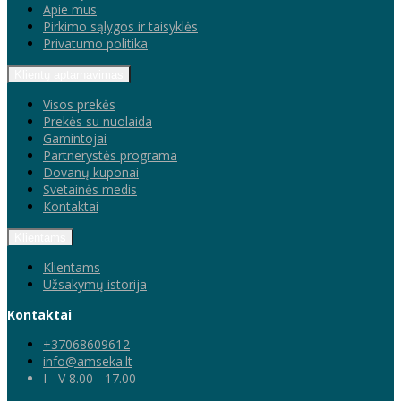
Apie mus
Pirkimo sąlygos ir taisyklės
Privatumo politika
Klientų aptarnavimas
Visos prekės
Prekės su nuolaida
Gamintojai
Partnerystės programa
Dovanų kuponai
Svetainės medis
Kontaktai
Klientams
Klientams
Užsakymų istorija
Kontaktai
+37068609612
info@amseka.lt
I - V 8.00 - 17.00