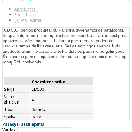
Aprašymas
Specifikacija
(0) Atsiliepimai
„CD 500" serijos produktai puikiai tinka gyvenamosios patalpoms.
Suapvalintų rėmelio kampų plastiškumo įspūdį dar labiau sustiprina
aptakios klavišo briaunos. Tinkamai prie interjero priderintas
jungiklis tampa dailiu aksesuaru. Šešios skirtingos spalvos ir du
anoduoto aliuminio atspalviai teikia dideles pasirinkimo galimybes.
Šios serijos gaminių spalvos sutampa su populiariomis durų ir langų
rėmų RAL spalvomis
Charakteristika
Serija
CD500
Vietų
2
skaičius
Tipas
Rėmeliai
Spalva
Balta
Parašyti atsiliepimą
Vardas: