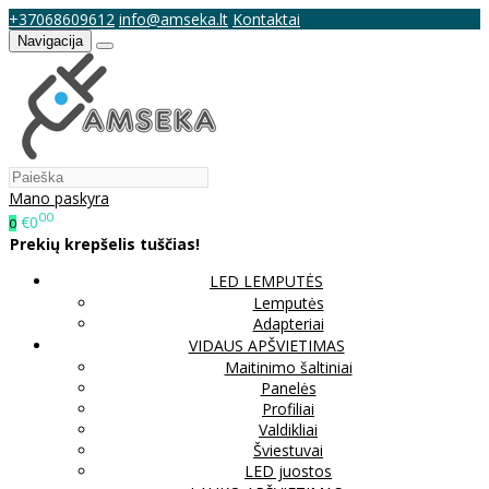
+37068609612
info@amseka.lt
Kontaktai
Navigacija
Mano paskyra
00
€0
0
Prekių krepšelis tuščias!
LED LEMPUTĖS
Lemputės
Adapteriai
VIDAUS APŠVIETIMAS
Maitinimo šaltiniai
Panelės
Profiliai
Valdikliai
Šviestuvai
LED juostos