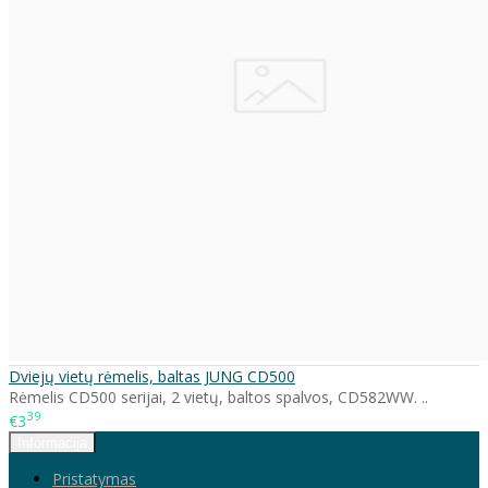
Dviejų vietų rėmelis, baltas JUNG CD500
Rėmelis CD500 serijai, 2 vietų, baltos spalvos, CD582WW. ..
39
€3
Informacija
Pristatymas