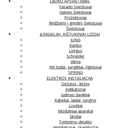
LAUKO APŠVIETIMAS
Fasado šviestuvai
Gatvės šviestuvai
Prožektoriai
Įleidžiami į grindinį šviestuvai
Šviestuvai
JUNGIKLIAI, KIŠTUKINIAI LIZDAI
JUNG
Kanlux
Liregus
Schneider
Vilma
Kiti lizdai, jungikliai, ilgintuvai
SPRING
ELEKTROS INSTALIACIJA
Dėžutės, dėžės
Indikatoriai
Judesio davikliai
Kabeliai, laidai, jungtys
Loveliai
Moduliniai aparatai
Skydai
Tvirtinimo detalės
Ventiliatoriai, skambučiai