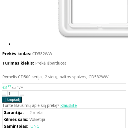
Prekės kodas:
CD582WW
Turimas kiekis:
Prekė išparduota
Rėmelis CD500 serijai, 2 vietų, baltos spalvos, CD582WW.
39
€3
su PVM
Turite klausimų apie šią prekę?
Klauskite
Garantija:
2 metai
Kilmės šalis:
Vokietija
Gamintojas:
JUNG