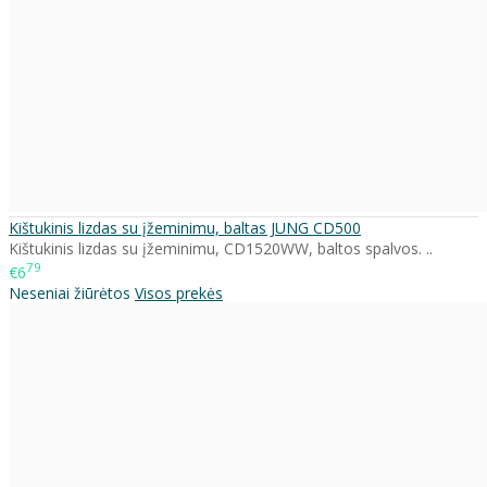
Kištukinis lizdas su įžeminimu, baltas JUNG CD500
Kištukinis lizdas su įžeminimu, CD1520WW, baltos spalvos. ..
79
€6
Neseniai žiūrėtos
Visos prekės