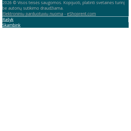
2026 © Visos teisės saugomos. Kopijuoti, platinti svetainės turinį
be autorių sutikimo draudžiama.
Elektroninių parduotuvių nuoma
-
eShoprent.com
Rašyk
Skambink