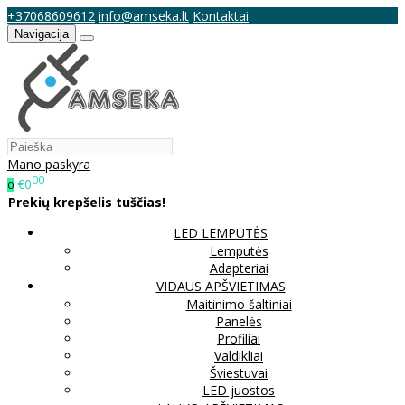
+37068609612
info@amseka.lt
Kontaktai
Navigacija
Mano paskyra
00
€0
0
Prekių krepšelis tuščias!
LED LEMPUTĖS
Lemputės
Adapteriai
VIDAUS APŠVIETIMAS
Maitinimo šaltiniai
Panelės
Profiliai
Valdikliai
Šviestuvai
LED juostos