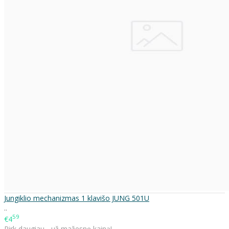
Jungiklio mechanizmas 1 klavišo JUNG 501U
..
59
€4
Pirk daugiau - už mažesnę kainą!