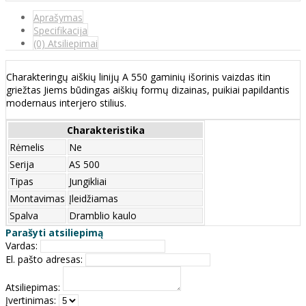
Aprašymas
Specifikacija
(0) Atsiliepimai
Charakteringų aiškių linijų A 550 gaminių išorinis vaizdas itin
griežtas Jiems būdingas aiškių formų dizainas, puikiai papildantis
modernaus interjero stilius.
Charakteristika
Rėmelis
Ne
Serija
AS 500
Tipas
Jungikliai
Montavimas
Įleidžiamas
Spalva
Dramblio kaulo
Parašyti atsiliepimą
Vardas:
El. pašto adresas:
Atsiliepimas:
Įvertinimas: