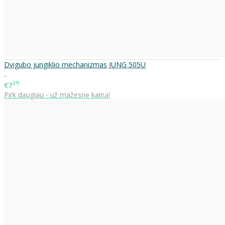
Dvigubo jungiklio mechanizmas JUNG 505U
..
29
€7
Pirk daugiau - už mažesnę kainą!