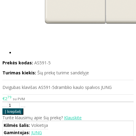
Prekės kodas:
AS591-5
Turimas kiekis:
Šią prekę turime sandėlyje
Dvigubas klavišas AS591-5dramblio kaulo spalvos JUNG
79
€2
su PVM
Turite klausimų apie šią prekę?
Klauskite
Kilmės šalis:
Vokietija
Gamintojas:
JUNG