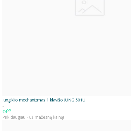
Jungiklio mechanizmas 1 klavišo JUNG 501U
..
59
€4
Pirk daugiau - už mažesnę kainą!