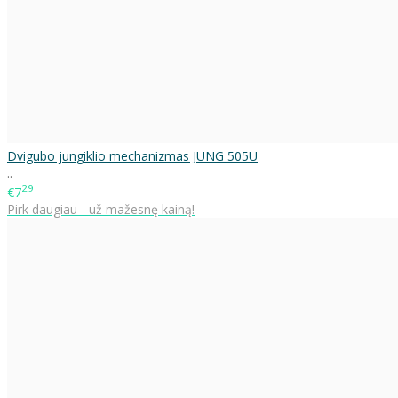
Dvigubo jungiklio mechanizmas JUNG 505U
..
29
€7
Pirk daugiau - už mažesnę kainą!