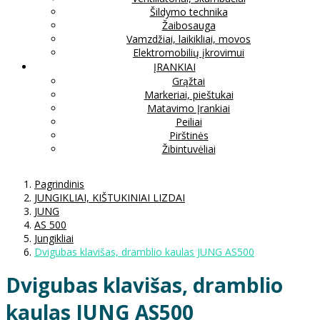
Šildymo technika
Žaibosauga
Vamzdžiai, laikikliai, movos
Elektromobilių įkrovimui
ĮRANKIAI
Grąžtai
Markeriai, pieštukai
Matavimo Įrankiai
Peiliai
Pirštinės
Žibintuvėliai
Pagrindinis
JUNGIKLIAI, KIŠTUKINIAI LIZDAI
JUNG
AS 500
Jungikliai
Dvigubas klavišas, dramblio kaulas JUNG AS500
Dvigubas klavišas, dramblio
kaulas JUNG AS500