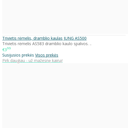
Trivietis rėmelis, dramblio kaulas JUNG AS500
Trivietis rėmelis AS583 dramblio kaulo spalvos. ..
99
€3
Susijusios prekės
Visos prekės
Pirk daugiau - už mažesnę kainą!