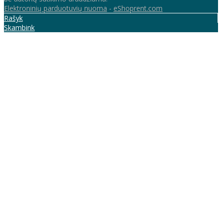
Elektroninių parduotuvių nuoma
-
eShoprent.com
Rašyk
Skambink