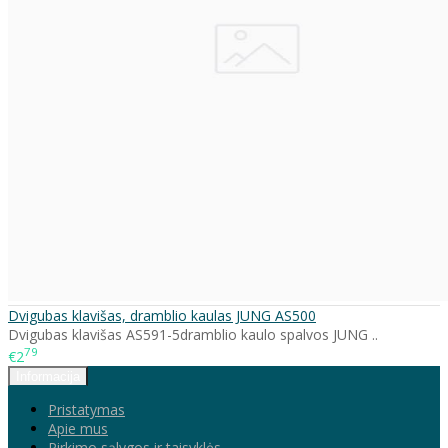
Dvigubas klavišas, dramblio kaulas JUNG AS500
Dvigubas klavišas AS591-5dramblio kaulo spalvos JUNG ..
79
€2
Informacija
Pristatymas
Apie mus
Pirkimo sąlygos ir taisyklės