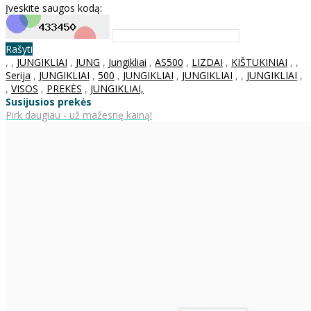
Įveskite saugos kodą:
Rašyti
,
,
JUNGIKLIAI
,
JUNG
,
Jungikliai
,
AS500
,
LIZDAI
,
KIŠTUKINIAI
,
,
Serija
,
JUNGIKLIAI
,
500
,
JUNGIKLIAI
,
JUNGIKLIAI
,
,
JUNGIKLIAI
,
,
VISOS
,
PREKĖS
,
JUNGIKLIAI,
Susijusios prekės
Pirk daugiau - už mažesnę kainą!