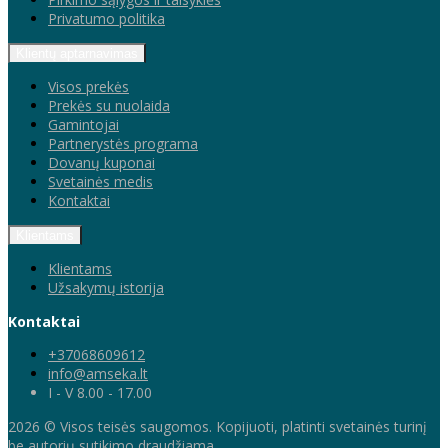
Privatumo politika
Klientų aptarnavimas
Visos prekės
Prekės su nuolaida
Gamintojai
Partnerystės programa
Dovanų kuponai
Svetainės medis
Kontaktai
Klientams
Klientams
Užsakymų istorija
Kontaktai
+37068609612
info@amseka.lt
I - V 8.00 - 17.00
2026 © Visos teisės saugomos. Kopijuoti, platinti svetainės turinį
be autorių sutikimo draudžiama.