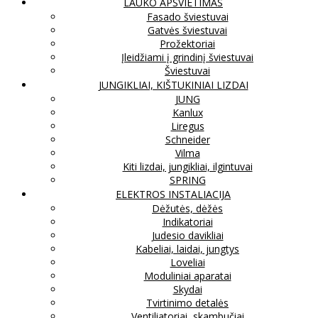
LAUKO APŠVIETIMAS
Fasado šviestuvai
Gatvės šviestuvai
Prožektoriai
Įleidžiami į grindinį šviestuvai
Šviestuvai
JUNGIKLIAI, KIŠTUKINIAI LIZDAI
JUNG
Kanlux
Liregus
Schneider
Vilma
Kiti lizdai, jungikliai, ilgintuvai
SPRING
ELEKTROS INSTALIACIJA
Dėžutės, dėžės
Indikatoriai
Judesio davikliai
Kabeliai, laidai, jungtys
Loveliai
Moduliniai aparatai
Skydai
Tvirtinimo detalės
Ventiliatoriai, skambučiai