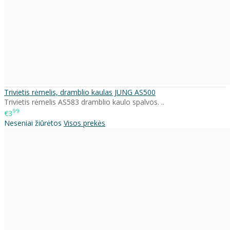
Trivietis rėmelis, dramblio kaulas JUNG AS500
Trivietis rėmelis AS583 dramblio kaulo spalvos. ..
99
€3
Neseniai žiūrėtos
Visos prekės