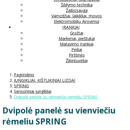
Šildymo technika
Žaibosauga
Vamzdžiai, laikikliai, movos
Elektromobilių įkrovimui
ĮRANKIAI
Grąžtai
Markeriai, pieštukai
Matavimo Įrankiai
Peiliai
Pirštinės
Žibintuvėliai
Pagrindinis
JUNGIKLIAI, KIŠTUKINIAI LIZDAI
SPRING
Sensoriniai jungikliai
Dvipolė panelė su vienviečiu rėmeliu SPRING
Dvipolė panelė su vienviečiu
rėmeliu SPRING