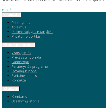
..
49
€13
Informacija
Pristatymas
Apie mus
Pirkimo sąlygos ir taisyklės
Privatumo politika
Klientų aptarnavimas
Visos prekės
Prekės su nuolaida
Gamintojai
Partnerystės programa
Dovanų kuponai
Svetainės medis
Kontaktai
Klientams
Klientams
Užsakymų istorija