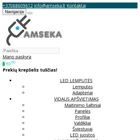
+37068609612
info@amseka.lt
Kontaktai
Navigacija
Mano paskyra
00
€0
0
Prekių krepšelis tuščias!
LED LEMPUTĖS
Lemputės
Adapteriai
VIDAUS APŠVIETIMAS
Maitinimo šaltiniai
Panelės
Profiliai
Valdikliai
Šviestuvai
LED juostos