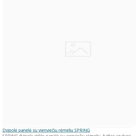
Dvipolė panelė su vienviečiu rėmeliu SPRING
SPRING dvipolė stiklo panelė su vienviečiu rėmeliu, baltos spalvos.