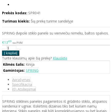
Prekės kodas:
SPR041
Turimas kiekis:
Šią prekę turime sandėlyje
SPRING dvipolė stiklo panelė su vienviečiu rėmeliu, baltos spalvos.
49
€13
su PVM
Turite klausimų apie šią prekę?
Klauskite
Kilmės šalis:
Kinija
Gamintojas:
SPRING
Aprašymas
Specifikacija
(0) Atsiliepimai
SPRING stiklinės panelės pagamintos iš grūdinto stiklo, atsparios
vandeniui ir ugniai. Išskirtinis dizainas tiks bet kuriam namų
interjerui. Stiklo panelės gali būti komplektuojamos su bet kuriais