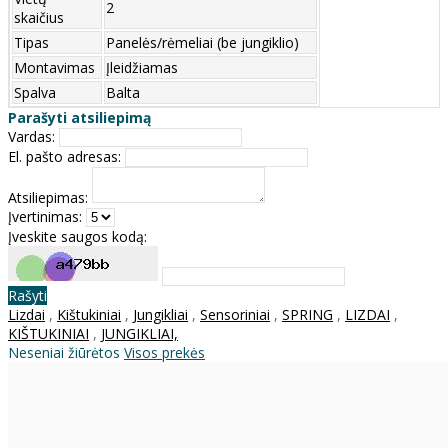
2
skaičius
Tipas
Panelės/rėmeliai (be jungiklio)
Montavimas
Įleidžiamas
Spalva
Balta
Parašyti atsiliepimą
Vardas:
El. pašto adresas:
Atsiliepimas:
Įvertinimas:
Įveskite saugos kodą:
Rašyti
Lizdai
,
Kištukiniai
,
Jungikliai
,
Sensoriniai
,
SPRING
,
LIZDAI
,
KIŠTUKINIAI
,
JUNGIKLIAI,
Neseniai žiūrėtos
Visos prekės