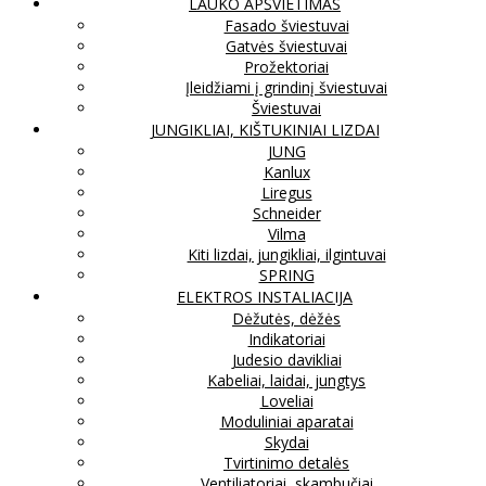
LAUKO APŠVIETIMAS
Fasado šviestuvai
Gatvės šviestuvai
Prožektoriai
Įleidžiami į grindinį šviestuvai
Šviestuvai
JUNGIKLIAI, KIŠTUKINIAI LIZDAI
JUNG
Kanlux
Liregus
Schneider
Vilma
Kiti lizdai, jungikliai, ilgintuvai
SPRING
ELEKTROS INSTALIACIJA
Dėžutės, dėžės
Indikatoriai
Judesio davikliai
Kabeliai, laidai, jungtys
Loveliai
Moduliniai aparatai
Skydai
Tvirtinimo detalės
Ventiliatoriai, skambučiai