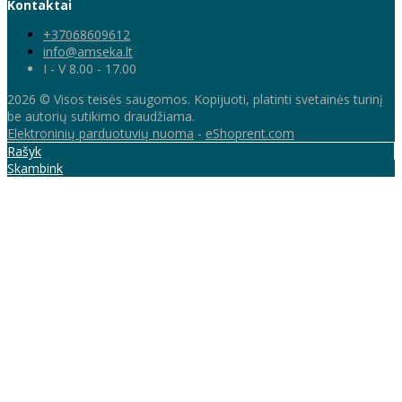
Kontaktai
+37068609612
info@amseka.lt
I - V 8.00 - 17.00
2026 © Visos teisės saugomos. Kopijuoti, platinti svetainės turinį
be autorių sutikimo draudžiama.
Elektroninių parduotuvių nuoma
-
eShoprent.com
Rašyk
Skambink