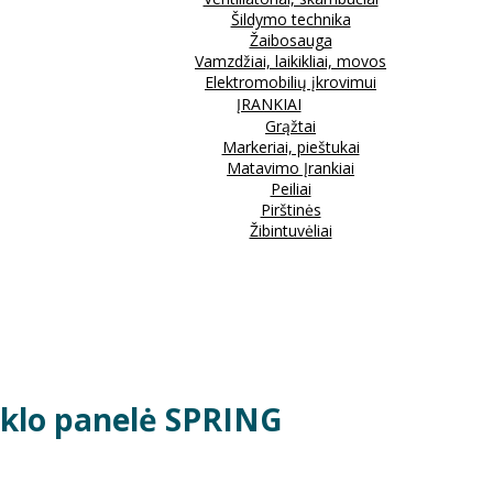
Šildymo technika
Žaibosauga
Vamzdžiai, laikikliai, movos
Elektromobilių įkrovimui
ĮRANKIAI
Grąžtai
Markeriai, pieštukai
Matavimo Įrankiai
Peiliai
Pirštinės
Žibintuvėliai
tiklo panelė SPRING