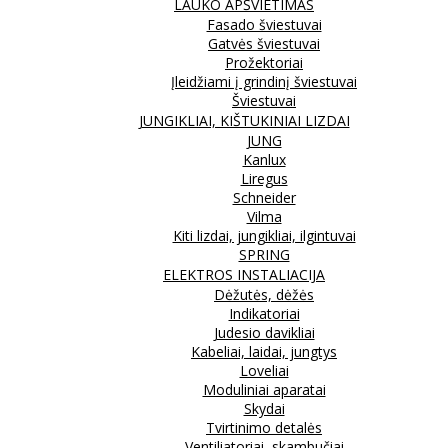
LAUKO APŠVIETIMAS
Fasado šviestuvai
Gatvės šviestuvai
Prožektoriai
Įleidžiami į grindinį šviestuvai
Šviestuvai
JUNGIKLIAI, KIŠTUKINIAI LIZDAI
JUNG
Kanlux
Liregus
Schneider
Vilma
Kiti lizdai, jungikliai, ilgintuvai
SPRING
ELEKTROS INSTALIACIJA
Dėžutės, dėžės
Indikatoriai
Judesio davikliai
Kabeliai, laidai, jungtys
Loveliai
Moduliniai aparatai
Skydai
Tvirtinimo detalės
Ventiliatoriai, skambučiai