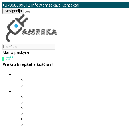
+37068609612
info@amseka.lt
Kontaktai
Navigacija
Mano paskyra
00
€0
0
Prekių krepšelis tuščias!