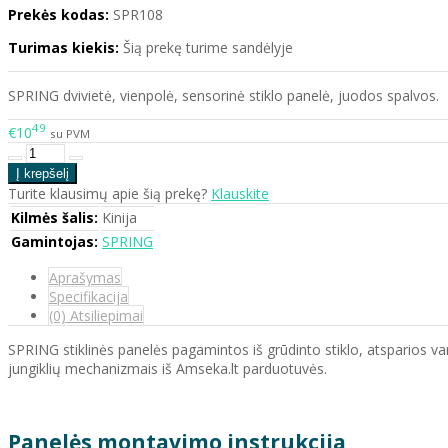
Prekės kodas:
SPR108
Turimas kiekis:
Šią prekę turime sandėlyje
SPRING dvivietė, vienpolė, sensorinė stiklo panelė, juodos spalvos.
49
€10
su PVM
Turite klausimų apie šią prekę?
Klauskite
Kilmės šalis:
Kinija
Gamintojas:
SPRING
Aprašymas
Specifikacija
(0) Atsiliepimai
SPRING stiklinės panelės pagamintos iš grūdinto stiklo, atsparios vand
jungiklių mechanizmais iš Amseka.lt parduotuvės.
Panelės montavimo instrukcija