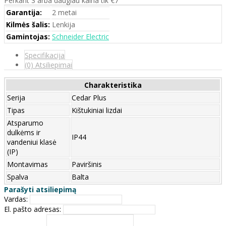
Garantija:
2 metai
Kilmės šalis:
Lenkija
Gamintojas:
Schneider Electric
Specifikacija
(0) Atsiliepimai
Charakteristika
Serija
Cedar Plus
Tipas
Kištukiniai lizdai
Atsparumo
dulkėms ir
IP44
vandeniui klasė
(IP)
Montavimas
Paviršinis
Spalva
Balta
Parašyti atsiliepimą
Vardas:
El. pašto adresas: