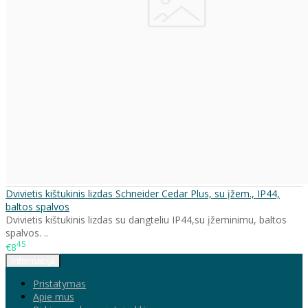
Dvivietis kištukinis lizdas Schneider Cedar Plus, su įžem., IP44,
baltos spalvos
Dvivietis kištukinis lizdas su dangteliu IP44,su įžeminimu, baltos
spalvos. ..
45
€8
Informacija
Pristatymas
Apie mus