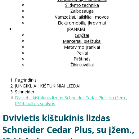
Šildymo technika
Žaibosauga
Vamzdžiai, laikikliai, movos
Elektromobilių įkrovimui
ĮRANKIAI
Grąžtai
Markeriai, pieštukai
Matavimo Įrankiai
Peiliai
Pirštinės
Žibintuvėliai
Pagrindinis
JUNGIKLIAI, KIŠTUKINIAI LIZDAI
Schneider
Dvivietis kištukinis lizdas Schneider Cedar Plus, su įžem.,
IP44, baltos spalvos
Dvivietis kištukinis lizdas
Schneider Cedar Plus, su įžem.,