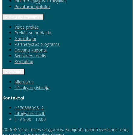
Pirkimo sąlygos ir taisyklės
Privatumo politika
Klientų aptarnavimas
Visos prekės
Prekės su nuolaida
Gamintojai
Partnerystės programa
Dovanų kuponai
Svetainės medis
Kontaktai
Klientams
Klientams
Užsakymų istorija
Kontaktai
+37068609612
info@amseka.lt
I - V 8.00 - 17.00
2026 © Visos teisės saugomos. Kopijuoti, platinti svetainės turinį