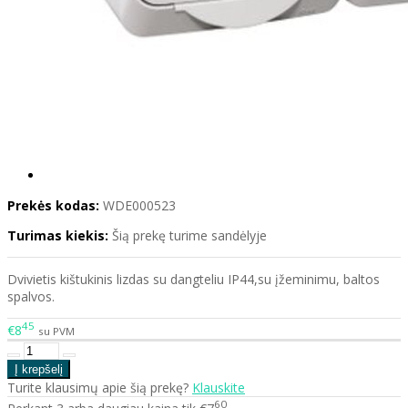
Prekės kodas:
WDE000523
Turimas kiekis:
Šią prekę turime sandėlyje
Dvivietis kištukinis lizdas su dangteliu IP44,su įžeminimu, baltos
spalvos.
45
€8
su PVM
Turite klausimų apie šią prekę?
Klauskite
60
Perkant 3 arba daugiau kaina tik €7