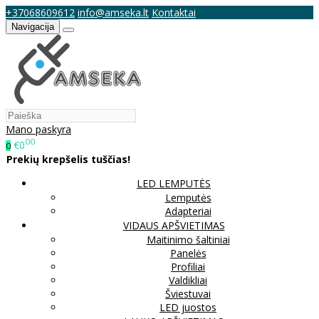
+37068609612
info@amseka.lt
Kontaktai
Navigacija
Mano paskyra
00
€0
0
Prekių krepšelis tuščias!
LED LEMPUTĖS
Lemputės
Adapteriai
VIDAUS APŠVIETIMAS
Maitinimo šaltiniai
Panelės
Profiliai
Valdikliai
Šviestuvai
LED juostos