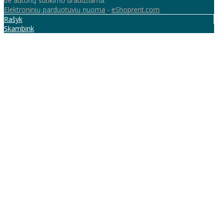
be autorių sutikimo draudžiama.
Elektroninių parduotuvių nuoma
-
eShoprent.com
Rašyk
Skambink