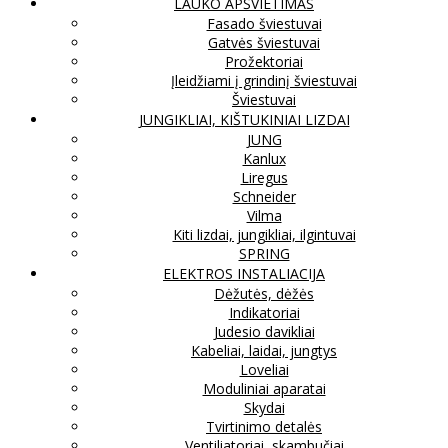
LAUKO APŠVIETIMAS
Fasado šviestuvai
Gatvės šviestuvai
Prožektoriai
Įleidžiami į grindinį šviestuvai
Šviestuvai
JUNGIKLIAI, KIŠTUKINIAI LIZDAI
JUNG
Kanlux
Liregus
Schneider
Vilma
Kiti lizdai, jungikliai, ilgintuvai
SPRING
ELEKTROS INSTALIACIJA
Dėžutės, dėžės
Indikatoriai
Judesio davikliai
Kabeliai, laidai, jungtys
Loveliai
Moduliniai aparatai
Skydai
Tvirtinimo detalės
Ventiliatoriai, skambučiai