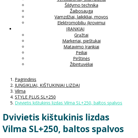
Šildymo technika
Žaibosauga
Vamzdžiai, laikikliai, movos
Elektromobilių įkrovimui
ĮRANKIAI
Grąžtai
Markeriai, pieštukai
Matavimo Įrankiai
Peiliai
Pirštinės
Žibintuvėliai
Pagrindinis
JUNGIKLIAI, KIŠTUKINIAI LIZDAI
Vilma
STYLE PLUS SL+250
Dvivietis kištukinis lizdas Vilma SL+250, baltos spalvos
Dvivietis kištukinis lizdas
Vilma SL+250, baltos spalvos