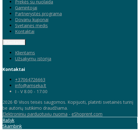
Prekės su nuolaida
Gamintojai
Partnerystės programa
Dovanų kuponai
Svetainės medis
Kontaktai
Klientams
Klientams
Užsakymų istorija
Kontaktai
+37064726663
info@amseka.lt
I - V 8.00 - 17.00
2026 © Visos teisės saugomos. Kopijuoti, platinti svetainės turinį
be autorių sutikimo draudžiama.
Elektroninių parduotuvių nuoma
-
eShoprent.com
Rašyk
Skambink