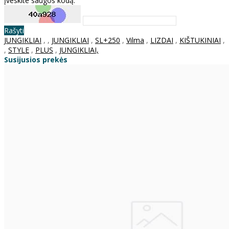
Įveskite saugos kodą:
Rašyti
JUNGIKLIAI
,
,
JUNGIKLIAI
,
SL+250
,
Vilma
,
LIZDAI
,
KIŠTUKINIAI
,
,
STYLE
,
PLUS
,
JUNGIKLIAI,
Susijusios prekės