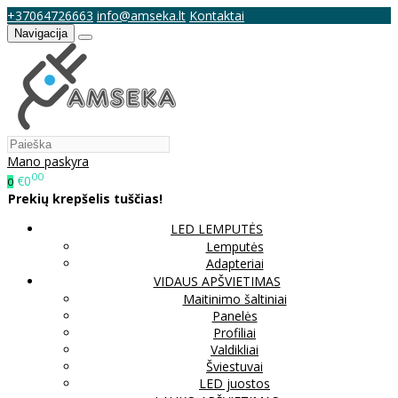
+37064726663
info@amseka.lt
Kontaktai
Navigacija
Mano paskyra
00
€0
0
Prekių krepšelis tuščias!
LED LEMPUTĖS
Lemputės
Adapteriai
VIDAUS APŠVIETIMAS
Maitinimo šaltiniai
Panelės
Profiliai
Valdikliai
Šviestuvai
LED juostos