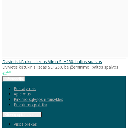
Dvivietis kištukinis lizdas Vilma SL+250, baltos spalvos
Dvivietis kištukinis lizdas SL+250, be įžeminimo, baltos spalvos ..
40
€2
Informacija
Pristatymas
Apie mus
Pirkimo sąlygos ir taisyklės
Privatumo politika
Klientų aptarnavimas
Visos prekės