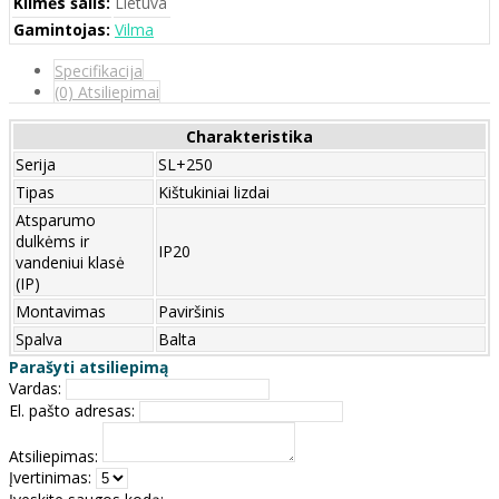
Kilmės šalis:
Lietuva
Gamintojas:
Vilma
Specifikacija
(0) Atsiliepimai
Charakteristika
Serija
SL+250
Tipas
Kištukiniai lizdai
Atsparumo
dulkėms ir
IP20
vandeniui klasė
(IP)
Montavimas
Paviršinis
Spalva
Balta
Parašyti atsiliepimą
Vardas:
El. pašto adresas:
Atsiliepimas:
Įvertinimas: