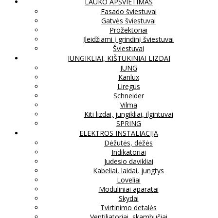
LAUKO APŠVIETIMAS
Fasado šviestuvai
Gatvės šviestuvai
Prožektoriai
Įleidžiami į grindinį šviestuvai
Šviestuvai
JUNGIKLIAI, KIŠTUKINIAI LIZDAI
JUNG
Kanlux
Liregus
Schneider
Vilma
Kiti lizdai, jungikliai, ilgintuvai
SPRING
ELEKTROS INSTALIACIJA
Dėžutės, dėžės
Indikatoriai
Judesio davikliai
Kabeliai, laidai, jungtys
Loveliai
Moduliniai aparatai
Skydai
Tvirtinimo detalės
Ventiliatoriai, skambučiai