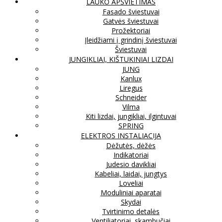
LAUKO APŠVIETIMAS
Fasado šviestuvai
Gatvės šviestuvai
Prožektoriai
Įleidžiami į grindinį šviestuvai
Šviestuvai
JUNGIKLIAI, KIŠTUKINIAI LIZDAI
JUNG
Kanlux
Liregus
Schneider
Vilma
Kiti lizdai, jungikliai, ilgintuvai
SPRING
ELEKTROS INSTALIACIJA
Dėžutės, dėžės
Indikatoriai
Judesio davikliai
Kabeliai, laidai, jungtys
Loveliai
Moduliniai aparatai
Skydai
Tvirtinimo detalės
Ventiliatoriai, skambučiai