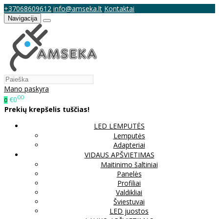
+37068609612
info@amseka.lt
Kontaktai
Navigacija
Mano paskyra
00
€0
0
Prekių krepšelis tuščias!
LED LEMPUTĖS
Lemputės
Adapteriai
VIDAUS APŠVIETIMAS
Maitinimo šaltiniai
Panelės
Profiliai
Valdikliai
Šviestuvai
LED juostos