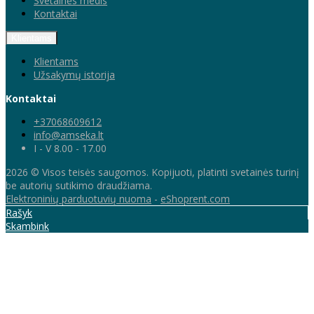
Svetainės medis
Kontaktai
Klientams
Klientams
Užsakymų istorija
Kontaktai
+37068609612
info@amseka.lt
I - V 8.00 - 17.00
2026 © Visos teisės saugomos. Kopijuoti, platinti svetainės turinį
be autorių sutikimo draudžiama.
Elektroninių parduotuvių nuoma
-
eShoprent.com
Rašyk
Skambink