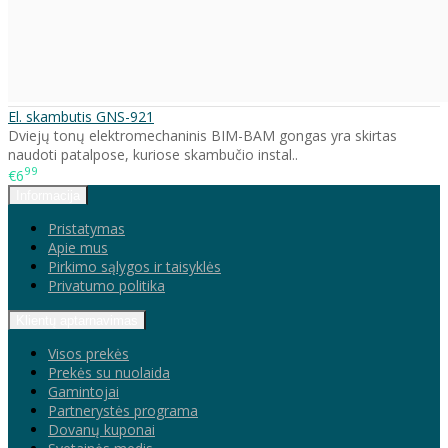
El. skambutis GNS-921
Dviejų tonų elektromechaninis BIM-BAM gongas yra skirtas
naudoti patalpose, kuriose skambučio instal..
99
€6
Informacija
Pristatymas
Apie mus
Pirkimo sąlygos ir taisyklės
Privatumo politika
Klientų aptarnavimas
Visos prekės
Prekės su nuolaida
Gamintojai
Partnerystės programa
Dovanų kuponai