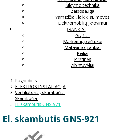
Šildymo technika
Žaibosauga
Vamzdžiai, laikikliai, movos
Elektromobilių įkrovimui
ĮRANKIAI
Grąžtai
Markeriai, pieštukai
Matavimo Įrankiai
Peiliai
Pirštinės
Žibintuvėliai
Pagrindinis
ELEKTROS INSTALIACIJA
Ventiliatoriai, skambučiai
Skambučiai
El. skambutis GNS-921
El. skambutis GNS-921