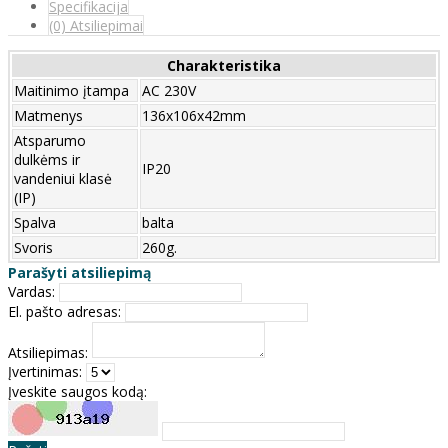
Specifikacija
(0) Atsiliepimai
Charakteristika
Maitinimo įtampa
AC 230V
Matmenys
136x106x42mm
Atsparumo
dulkėms ir
IP20
vandeniui klasė
(IP)
Spalva
balta
Svoris
260g.
Parašyti atsiliepimą
Vardas:
El. pašto adresas:
Atsiliepimas:
Įvertinimas:
Įveskite saugos kodą: