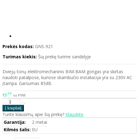
Prekės kodas:
GNS-921
Turimas kiekis:
Šią prekę turime sandėlyje
Dviejų tonų elektromechaninis BIM-BAM gongas yra skirtas
naudoti patalpose, kuriose skambučio instaliacija yra su 230V AC
įtampa. Garsumas 85dB.
99
€6
su PVM
Turite klausimų apie šią prekę?
Klauskite
Garantija:
2 metai
Kilmės šalis:
EU