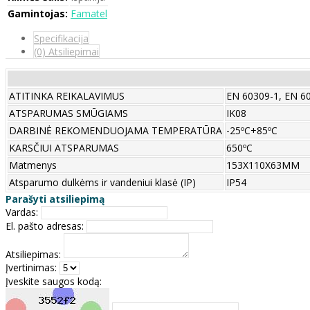
Gamintojas:
Famatel
Specifikacija
(0) Atsiliepimai
ATITINKA REIKALAVIMUS
EN 60309-1, EN 6
ATSPARUMAS SMŪGIAMS
IK08
DARBINĖ REKOMENDUOJAMA TEMPERATŪRA
-25ºC+85ºC
KARSČIUI ATSPARUMAS
650ºC
Matmenys
153X110X63MM
Atsparumo dulkėms ir vandeniui klasė (IP)
IP54
Parašyti atsiliepimą
Vardas:
El. pašto adresas:
Atsiliepimas:
Įvertinimas:
Įveskite saugos kodą: