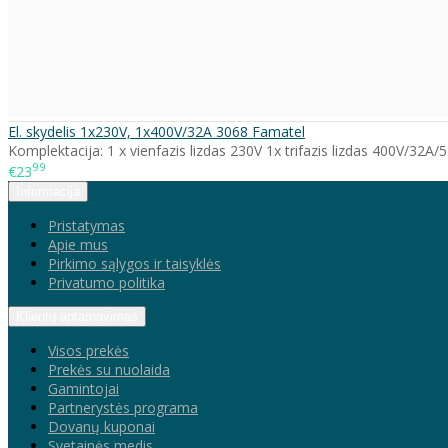
El. skydelis 1x230V, 1x400V/32A 3068 Famatel
Komplektacija: 1 x vienfazis lizdas 230V 1x trifazis lizdas 400V/32A/5P
99
€23
Informacija
Pristatymas
Apie mus
Pirkimo sąlygos ir taisyklės
Privatumo politika
Klientų aptarnavimas
Visos prekės
Prekės su nuolaida
Gamintojai
Partnerystės programa
Dovanų kuponai
Svetainės medis