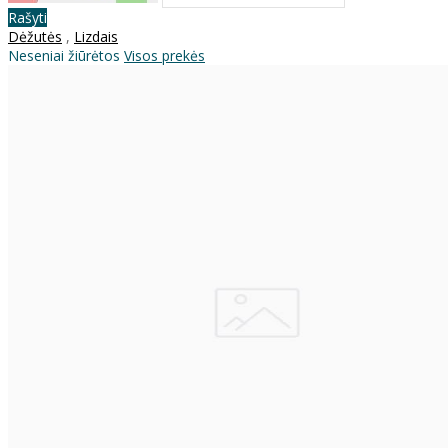
Rašyti
Dėžutės
,
Lizdais
Neseniai žiūrėtos
Visos prekės