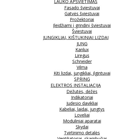
LAUKO APŠVIETIMAS
Fasado šviestuvai
Gatvės šviestuvai
Prožektoriai
Įleidžiami į grindinį šviestuvai
Šviestuvai
JUNGIKLIAI, KIŠTUKINIAI LIZDAI
JUNG
Kanlux
Liregus
Schneider
Vilma
Kiti lizdai, jungikliai, ilgintuvai
SPRING
ELEKTROS INSTALIACIJA
Dėžutės, dėžės
Indikatoriai
Judesio davikliai
Kabeliai, laidai, jungtys
Loveliai
Moduliniai aparatai
Skydai
Tvirtinimo detalės
Ventiliatoriai, skambučiai