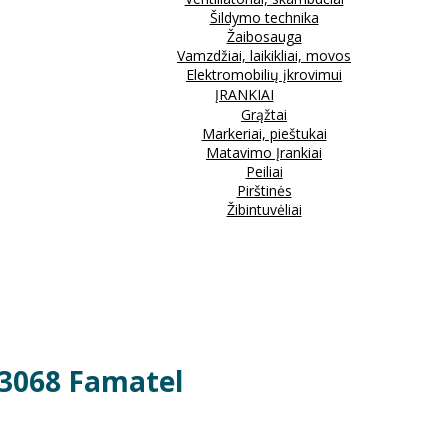
Šildymo technika
Žaibosauga
Vamzdžiai, laikikliai, movos
Elektromobilių įkrovimui
ĮRANKIAI
Grąžtai
Markeriai, pieštukai
Matavimo Įrankiai
Peiliai
Pirštinės
Žibintuvėliai
 3068 Famatel