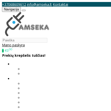
+37068609612
info@amseka.lt
Kontaktai
Navigacija
Mano paskyra
00
€0
0
Prekių krepšelis tuščias!