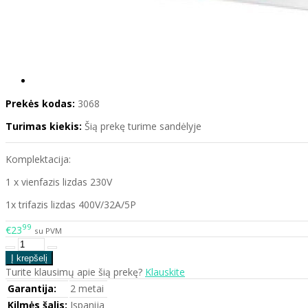
Prekės kodas:
3068
Turimas kiekis:
Šią prekę turime sandėlyje
Komplektacija:
1 x vienfazis lizdas 230V
1x trifazis lizdas 400V/32A/5P
99
€23
su PVM
Turite klausimų apie šią prekę?
Klauskite
Garantija:
2 metai
Kilmės šalis:
Ispanija