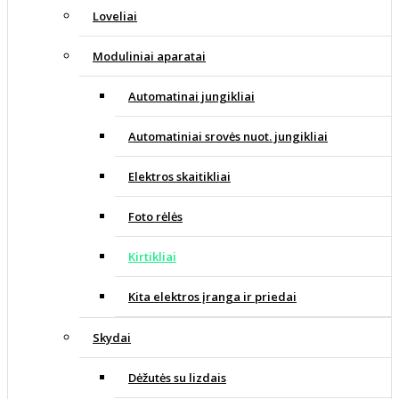
Loveliai
Moduliniai aparatai
Automatinai jungikliai
Automatiniai srovės nuot. jungikliai
Elektros skaitikliai
Foto rėlės
Kirtikliai
Kita elektros įranga ir priedai
Skydai
Dėžutės su lizdais