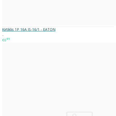
Kirtiklis 1P 16A IS-16/1 - EATON
..
49
€6