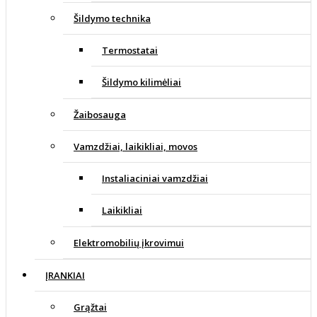
Šildymo technika
Termostatai
Šildymo kilimėliai
Žaibosauga
Vamzdžiai, laikikliai, movos
Instaliaciniai vamzdžiai
Laikikliai
Elektromobilių įkrovimui
ĮRANKIAI
Grąžtai