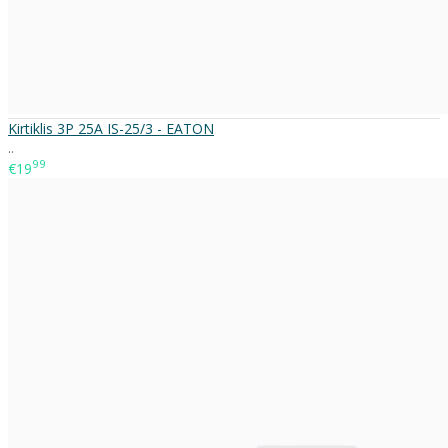
Kirtiklis 3P 25A IS-25/3 - EATON
..
99
€19