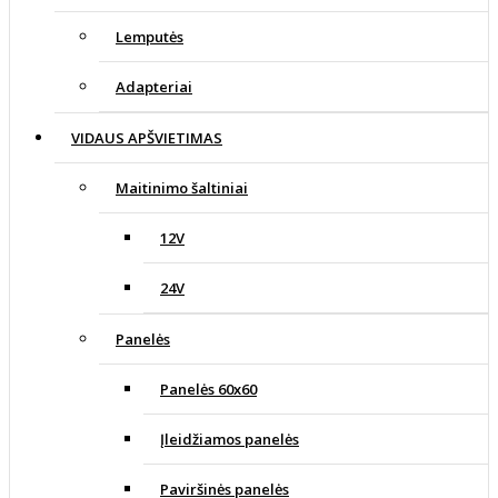
Lemputės
Adapteriai
VIDAUS APŠVIETIMAS
Maitinimo šaltiniai
12V
24V
Panelės
Panelės 60x60
Įleidžiamos panelės
Paviršinės panelės