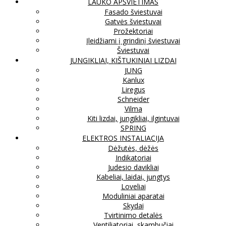
LAUKO APŠVIETIMAS
Fasado šviestuvai
Gatvės šviestuvai
Prožektoriai
Įleidžiami į grindinį šviestuvai
Šviestuvai
JUNGIKLIAI, KIŠTUKINIAI LIZDAI
JUNG
Kanlux
Liregus
Schneider
Vilma
Kiti lizdai, jungikliai, ilgintuvai
SPRING
ELEKTROS INSTALIACIJA
Dėžutės, dėžės
Indikatoriai
Judesio davikliai
Kabeliai, laidai, jungtys
Loveliai
Moduliniai aparatai
Skydai
Tvirtinimo detalės
Ventiliatoriai, skambučiai