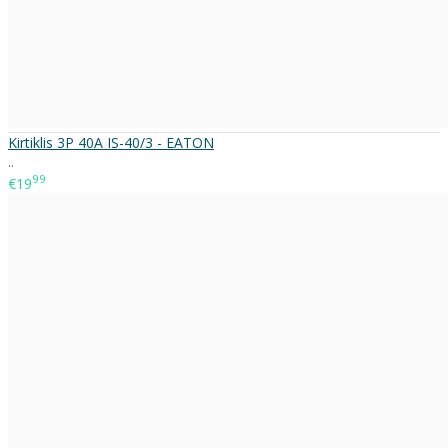
Kirtiklis 3P 40A IS-40/3 - EATON
..
99
€19