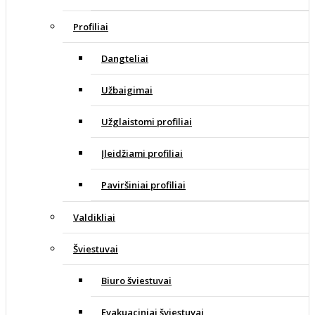
Profiliai
Dangteliai
Užbaigimai
Užglaistomi profiliai
Įleidžiami profiliai
Paviršiniai profiliai
Valdikliai
Šviestuvai
Biuro šviestuvai
Evakuaciniai šviestuvai