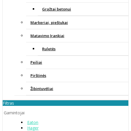
Grąžtai betonui
Markeriai, pieštukai
Matavimo Įrankiai
Ruletės
Peiliai
Pirštinės
Žibintuvėliai
Filtras
Gamintojai
Eaton
Hager