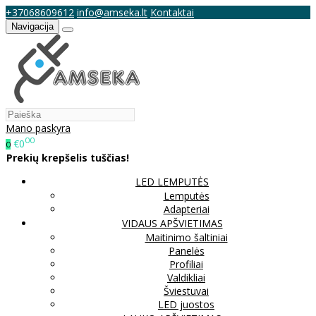
+37068609612
info@amseka.lt
Kontaktai
Navigacija
Mano paskyra
00
€0
0
Prekių krepšelis tuščias!
LED LEMPUTĖS
Lemputės
Adapteriai
VIDAUS APŠVIETIMAS
Maitinimo šaltiniai
Panelės
Profiliai
Valdikliai
Šviestuvai
LED juostos