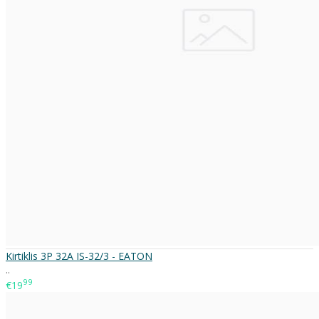
Kirtiklis 3P 32A IS-32/3 - EATON
..
99
€19