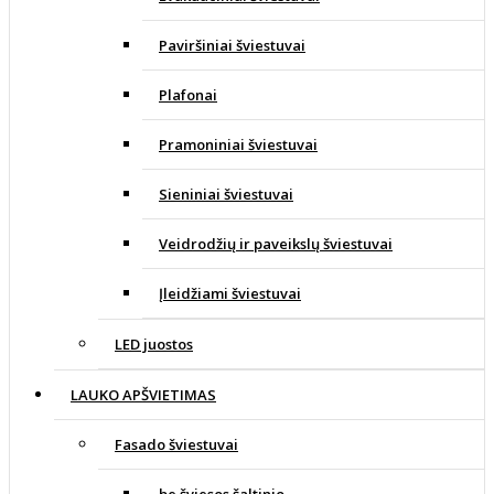
Paviršiniai šviestuvai
Plafonai
Pramoniniai šviestuvai
Sieniniai šviestuvai
Veidrodžių ir paveikslų šviestuvai
Įleidžiami šviestuvai
LED juostos
LAUKO APŠVIETIMAS
Fasado šviestuvai