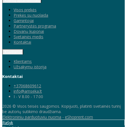
Klientų aptarnavimas
Visos prekės
Prekės su nuolaida
Gamintojai
Partnerystės programa
Dovanų kuponai
Svetainės medis
Kontaktai
Klientams
Klientams
Užsakymų istorija
Kontaktai
+37068609612
info@amseka.lt
I - V 8.00 - 17.00
2026 © Visos teisės saugomos. Kopijuoti, platinti svetainės turinį
be autorių sutikimo draudžiama.
Elektroninių parduotuvių nuoma
-
eShoprent.com
Rašyk