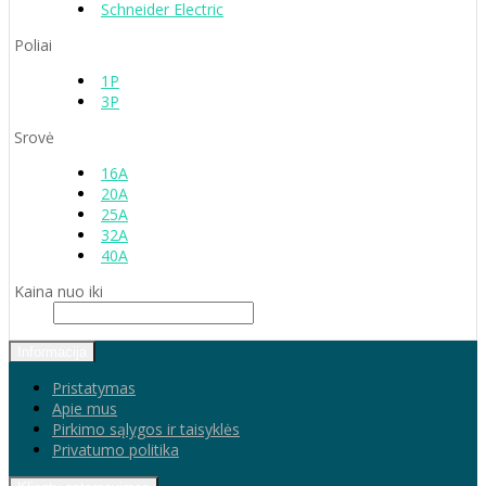
Schneider Electric
Poliai
1P
3P
Srovė
16A
20A
25A
32A
40A
Kaina nuo iki
Informacija
Pristatymas
Apie mus
Pirkimo sąlygos ir taisyklės
Privatumo politika