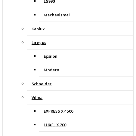
LS990
Mechanizmai
Kanlux
Liregus
Epsilon
Modern
Schneider
Vilma
EXPRESS XP 500
LUXE LX 200