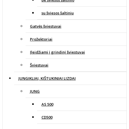
be šviesos šaltinio
su šviesos šaltiniu
Gatvės šviestuvai
Prožektoriai
Įleidžiami į grindinį šviestuvai
Šviestuvai
JUNGIKLIAI, KIŠTUKINIAI LIZDAI
JUNG
AS 500
CD500