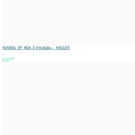
Kirtiklis 3P 40A 3 modulių - HAGER
..
49
€20