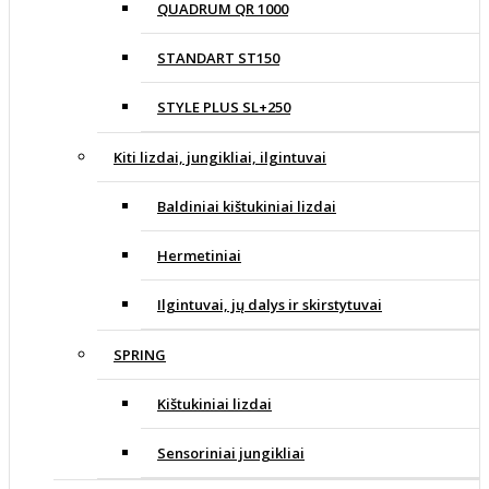
QUADRUM QR 1000
STANDART ST150
STYLE PLUS SL+250
Kiti lizdai, jungikliai, ilgintuvai
Baldiniai kištukiniai lizdai
Hermetiniai
Ilgintuvai, jų dalys ir skirstytuvai
SPRING
Kištukiniai lizdai
Sensoriniai jungikliai