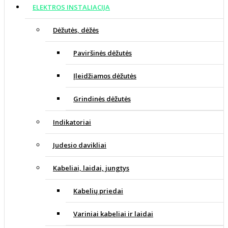
ELEKTROS INSTALIACIJA
Dėžutės, dėžės
Paviršinės dėžutės
Įleidžiamos dėžutės
Grindinės dėžutės
Indikatoriai
Judesio davikliai
Kabeliai, laidai, jungtys
Kabelių priedai
Variniai kabeliai ir laidai