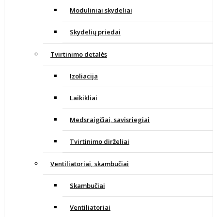
Moduliniai skydeliai
Skydelių priedai
Tvirtinimo detalės
Izoliacija
Laikikliai
Medsraigčiai, savisriegiai
Tvirtinimo dirželiai
Ventiliatoriai, skambučiai
Skambučiai
Ventiliatoriai