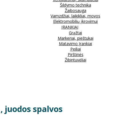
Šildymo technika
Žaibosauga
Vamzdžiai, laikikliai, movos
Elektromobilių įkrovimui
ĮRANKIAI
Grąžtai
Markeriai, pieštukai
Matavimo Įrankiai
Peiliai
Pirštinės
Žibintuvėliai
, juodos spalvos