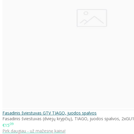
Fasadinis šviestuvas GTV TIAGO, juodos spalvos
Fasadinis šviestuvas (dviejų krypčių), TIAGO, juodos spalvos, 2xGU
09
€15
Pirk daugiau - už mažesnę kainą!