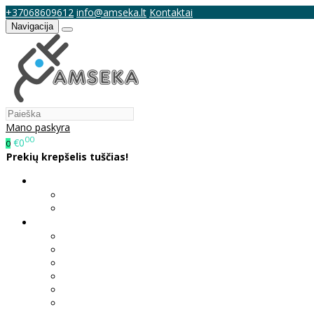
+37068609612
info@amseka.lt
Kontaktai
Navigacija
Mano paskyra
00
€0
0
Prekių krepšelis tuščias!