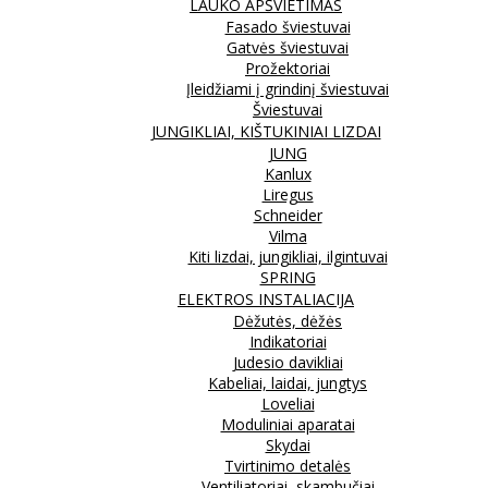
LAUKO APŠVIETIMAS
Fasado šviestuvai
Gatvės šviestuvai
Prožektoriai
Įleidžiami į grindinį šviestuvai
Šviestuvai
JUNGIKLIAI, KIŠTUKINIAI LIZDAI
JUNG
Kanlux
Liregus
Schneider
Vilma
Kiti lizdai, jungikliai, ilgintuvai
SPRING
ELEKTROS INSTALIACIJA
Dėžutės, dėžės
Indikatoriai
Judesio davikliai
Kabeliai, laidai, jungtys
Loveliai
Moduliniai aparatai
Skydai
Tvirtinimo detalės
Ventiliatoriai, skambučiai