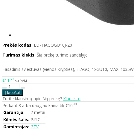
Prekės kodas:
LD-TIAGOGU10J-20
Turimas kiekis:
Šią prekę turime sandėlyje
Fasadinis šviestuvas (vienos krypties), TIAGO, 1xGU10, MAX. 1x35W
89
€11
su PVM
Turite klausimų apie šią prekę?
Klauskite
99
Perkant 3 arba daugiau kaina tik €10
Garantija:
2 metai
Kilmės šalis:
P.R.C
Gamintojas:
GTV