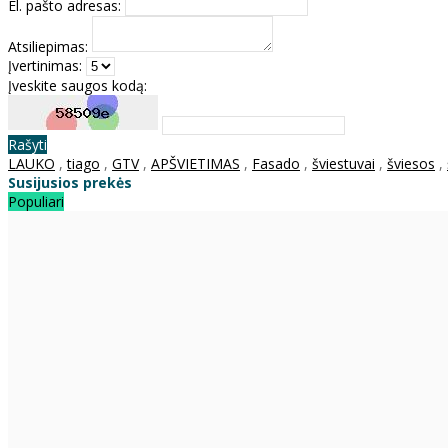
El. pašto adresas:
Atsiliepimas:
Įvertinimas:
Įveskite saugos kodą:
Rašyti
LAUKO
,
tiago
,
GTV
,
APŠVIETIMAS
,
Fasado
,
šviestuvai
,
šviesos
,
Susijusios prekės
Populiari