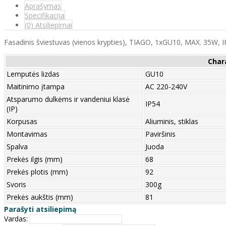
Aprašymas
Specifikacija
(0) Atsiliepimai
Fasadinis šviestuvas (vienos krypties), TIAGO, 1xGU10, MAX. 35W, 
Char
Lemputės lizdas
GU10
Maitinimo įtampa
AC 220-240V
Atsparumo dulkėms ir vandeniui klasė
IP54
(IP)
Korpusas
Aliuminis, stiklas
Montavimas
Paviršinis
Spalva
Juoda
Prekės ilgis (mm)
68
Prekės plotis (mm)
92
Svoris
300g
Prekės aukštis (mm)
81
Parašyti atsiliepimą
Vardas: