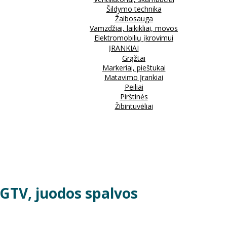
Šildymo technika
Žaibosauga
Vamzdžiai, laikikliai, movos
Elektromobilių įkrovimui
ĮRANKIAI
Grąžtai
Markeriai, pieštukai
Matavimo Įrankiai
Peiliai
Pirštinės
Žibintuvėliai
GTV, juodos spalvos