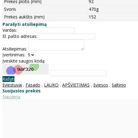
Prekės plotis (mm)
92
Svoris
470g
Prekės aukštis (mm)
152
Parašyti atsiliepimą
Vardas:
El. pašto adresas:
Atsiliepimas:
Įvertinimas:
Įveskite saugos kodą:
Rašyti
šviestuvai
,
Fasado
,
LAUKO
,
APŠVIETIMAS
,
šviesos
,
šaltinio
Susijusios prekės
Naujiena