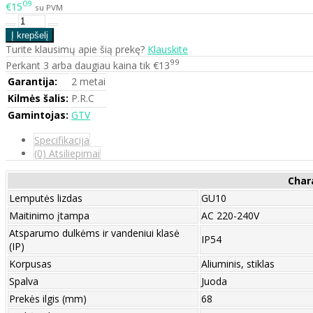
09
€15
su PVM
Turite klausimų apie šią prekę?
Klauskite
99
Perkant 3 arba daugiau kaina tik €13
Garantija:
2 metai
Kilmės šalis:
P.R.C
Gamintojas:
GTV
Specifikacija
(0) Atsiliepimai
Char
Lemputės lizdas
GU10
Maitinimo įtampa
AC 220-240V
Atsparumo dulkėms ir vandeniui klasė
IP54
(IP)
Korpusas
Aliuminis, stiklas
Spalva
Juoda
Prekės ilgis (mm)
68