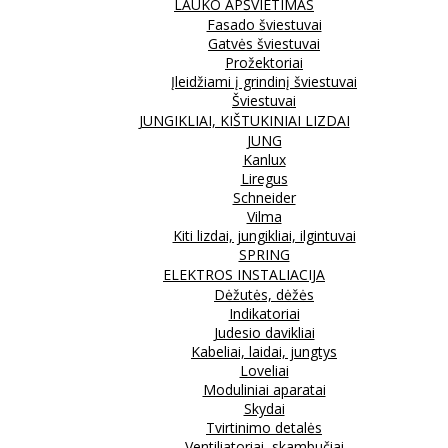
LAUKO APŠVIETIMAS
Fasado šviestuvai
Gatvės šviestuvai
Prožektoriai
Įleidžiami į grindinį šviestuvai
Šviestuvai
JUNGIKLIAI, KIŠTUKINIAI LIZDAI
JUNG
Kanlux
Liregus
Schneider
Vilma
Kiti lizdai, jungikliai, ilgintuvai
SPRING
ELEKTROS INSTALIACIJA
Dėžutės, dėžės
Indikatoriai
Judesio davikliai
Kabeliai, laidai, jungtys
Loveliai
Moduliniai aparatai
Skydai
Tvirtinimo detalės
Ventiliatoriai, skambučiai