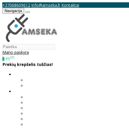
+37068609612
info@amseka.lt
Kontaktai
Navigacija
Mano paskyra
00
€0
0
Prekių krepšelis tuščias!