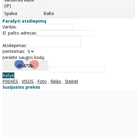
(IP)
Spalva
Balta
Parašyti atsiliepimą
Vardas:
El. pašto adresas:
Atsiliepimas:
Įvertinimas:
Įveskite saugos kodą:
Rašyti
PREKĖS
,
VISOS
,
Foto
,
Rėlės
,
Steinel
Susijusios prekės