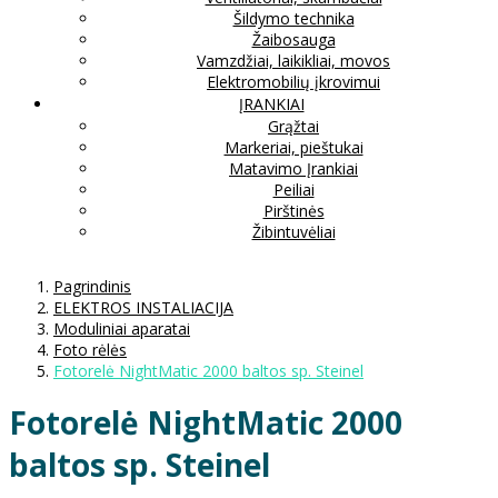
Šildymo technika
Žaibosauga
Vamzdžiai, laikikliai, movos
Elektromobilių įkrovimui
ĮRANKIAI
Grąžtai
Markeriai, pieštukai
Matavimo Įrankiai
Peiliai
Pirštinės
Žibintuvėliai
Pagrindinis
ELEKTROS INSTALIACIJA
Moduliniai aparatai
Foto rėlės
Fotorelė NightMatic 2000 baltos sp. Steinel
Fotorelė NightMatic 2000
baltos sp. Steinel