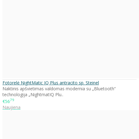
Fotorelė NightMatic IQ Plus antracito sp. Steinel
Naktinis apšvietimas valdomas modernia su „Bluetooth“
technologija „NightmatIQ Plu..
79
€56
Naujiena