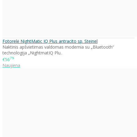
Fotorelė NightMatic IQ Plus antracito sp. Steinel
Naktinis apšvietimas valdomas modernia su „Bluetooth“
technologija „NightmatIQ Plu..
79
€56
Naujiena