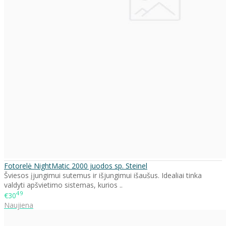
Fotorelė NightMatic 2000 juodos sp. Steinel
Šviesos įjungimui sutemus ir išjungimui išaušus. Idealiai tinka
valdyti apšvietimo sistemas, kurios ..
49
€30
Naujiena