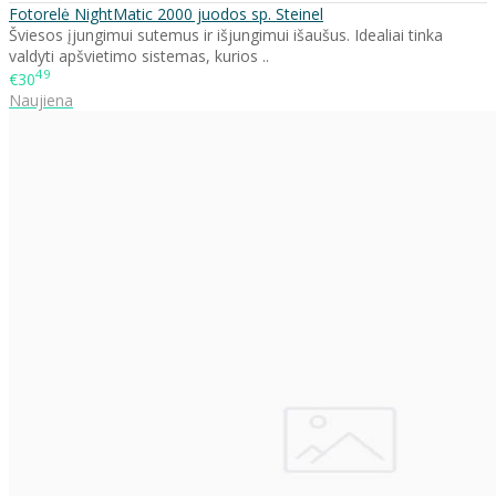
Fotorelė NightMatic 2000 juodos sp. Steinel
Šviesos įjungimui sutemus ir išjungimui išaušus. Idealiai tinka
valdyti apšvietimo sistemas, kurios ..
49
€30
Naujiena