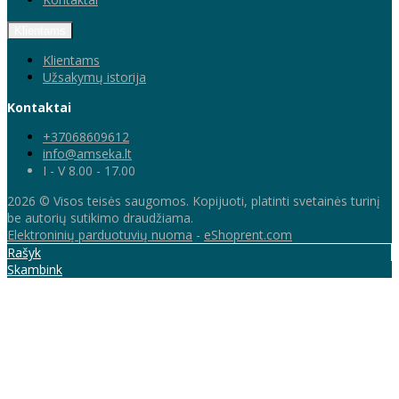
Klientams
Klientams
Užsakymų istorija
Kontaktai
+37068609612
info@amseka.lt
I - V 8.00 - 17.00
2026 © Visos teisės saugomos. Kopijuoti, platinti svetainės turinį
be autorių sutikimo draudžiama.
Elektroninių parduotuvių nuoma
-
eShoprent.com
Rašyk
Skambink