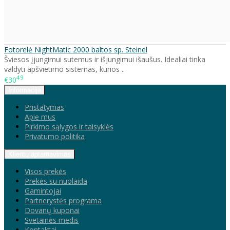
Fotorelė NightMatic 2000 baltos sp. Steinel
Šviesos įjungimui sutemus ir išjungimui išaušus. Idealiai tinka
valdyti apšvietimo sistemas, kurios ..
49
€30
Informacija
Pristatymas
Apie mus
Pirkimo sąlygos ir taisyklės
Privatumo politika
Klientų aptarnavimas
Visos prekės
Prekės su nuolaida
Gamintojai
Partnerystės programa
Dovanų kuponai
Svetainės medis
Kontaktai