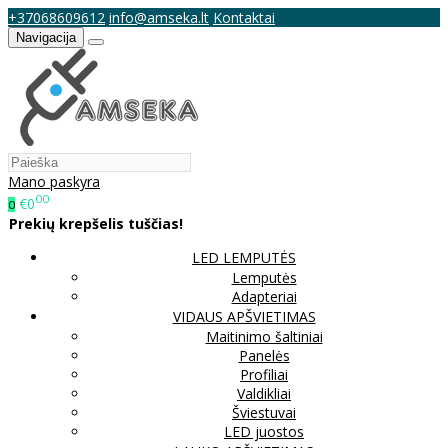
+37068609612
info@amseka.lt
Kontaktai
Navigacija
Mano paskyra
00
€0
0
Prekių krepšelis tuščias!
LED LEMPUTĖS
Lemputės
Adapteriai
VIDAUS APŠVIETIMAS
Maitinimo šaltiniai
Panelės
Profiliai
Valdikliai
Šviestuvai
LED juostos