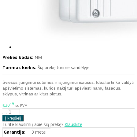
Prekės kodas:
NM
Turimas kiekis:
Šią prekę turime sandėlyje
Šviesos įjungimui sutemus ir išjungimui išaušus. Idealiai tinka valdyti
apšvietimo sistemas, kurios naktį turi apšviesti namų fasadus,
sklypus, vitrinas ar kitus plotus.
49
€30
su PVM
Turite klausimų apie šią prekę?
Klauskite
Garantija:
3 metai