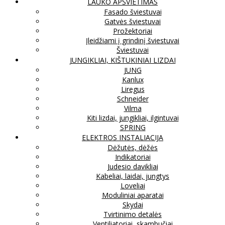
LAUKO APŠVIETIMAS
Fasado šviestuvai
Gatvės šviestuvai
Prožektoriai
Įleidžiami į grindinį šviestuvai
Šviestuvai
JUNGIKLIAI, KIŠTUKINIAI LIZDAI
JUNG
Kanlux
Liregus
Schneider
Vilma
Kiti lizdai, jungikliai, ilgintuvai
SPRING
ELEKTROS INSTALIACIJA
Dėžutės, dėžės
Indikatoriai
Judesio davikliai
Kabeliai, laidai, jungtys
Loveliai
Moduliniai aparatai
Skydai
Tvirtinimo detalės
Ventiliatoriai, skambučiai