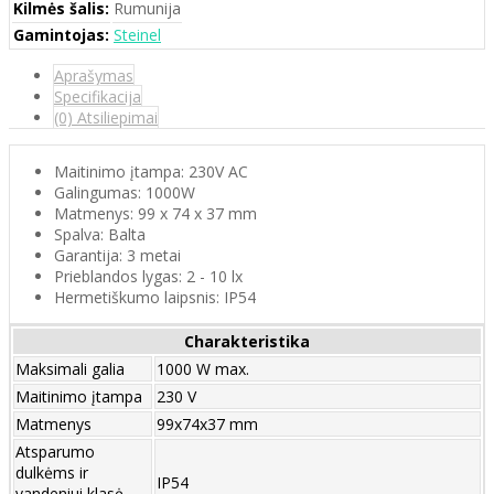
Kilmės šalis:
Rumunija
Gamintojas:
Steinel
Aprašymas
Specifikacija
(0) Atsiliepimai
Maitinimo įtampa: 230V AC
Galingumas: 1000W
Matmenys: 99 x 74 x 37 mm
Spalva: Balta
Garantija: 3 metai
Prieblandos lygas: 2 - 10 lx
Hermetiškumo laipsnis: IP54
Charakteristika
Maksimali galia
1000 W max.
Maitinimo įtampa
230 V
Matmenys
99x74x37 mm
Atsparumo
dulkėms ir
IP54
vandeniui klasė