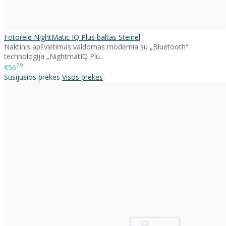
Fotorelė NightMatic IQ Plus baltas Steinel
Naktinis apšvietimas valdomas modernia su „Bluetooth“
technologija „NightmatIQ Plu..
79
€56
Susijusios prekės
Visos prekės