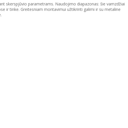
ntant skerspjūvio parametrams. Naudojimo diapazonas: šie vamzdžiai
ir tinke. Greitesniam montavimui užtikrinti galimi ir su metaline
.