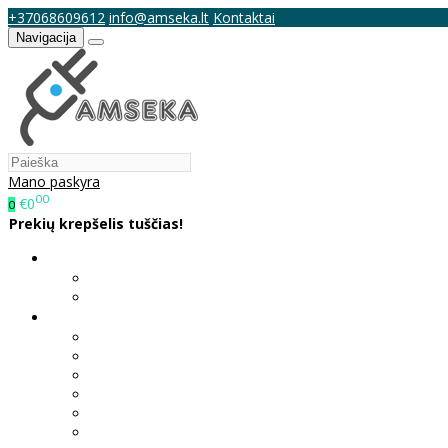
+37068609612
info@amseka.lt
Kontaktai
Navigacija
Mano paskyra
00
€0
0
Prekių krepšelis tuščias!