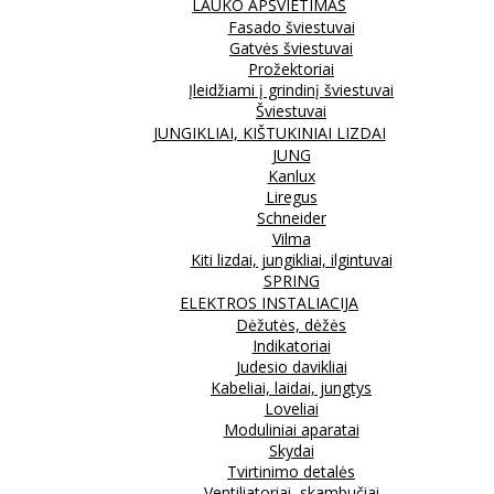
LAUKO APŠVIETIMAS
Fasado šviestuvai
Gatvės šviestuvai
Prožektoriai
Įleidžiami į grindinį šviestuvai
Šviestuvai
JUNGIKLIAI, KIŠTUKINIAI LIZDAI
JUNG
Kanlux
Liregus
Schneider
Vilma
Kiti lizdai, jungikliai, ilgintuvai
SPRING
ELEKTROS INSTALIACIJA
Dėžutės, dėžės
Indikatoriai
Judesio davikliai
Kabeliai, laidai, jungtys
Loveliai
Moduliniai aparatai
Skydai
Tvirtinimo detalės
Ventiliatoriai, skambučiai