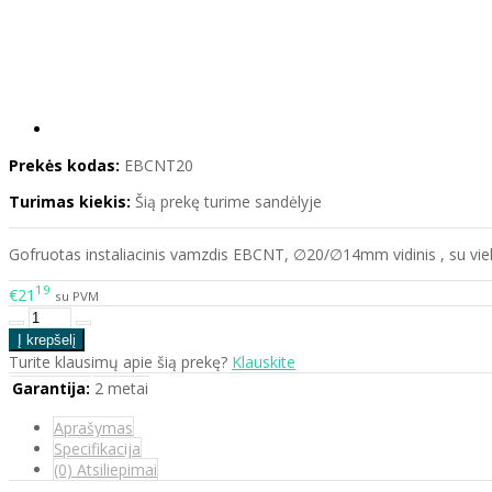
Prekės kodas:
EBCNT20
Turimas kiekis:
Šią prekę turime sandėlyje
Gofruotas instaliacinis vamzdis EBCNT, ∅20/∅14mm vidinis , su vie
19
€21
su PVM
Turite klausimų apie šią prekę?
Klauskite
Garantija:
2 metai
Aprašymas
Specifikacija
(0) Atsiliepimai