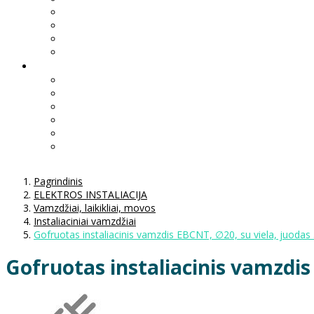
Pagrindinis
ELEKTROS INSTALIACIJA
Vamzdžiai, laikikliai, movos
Instaliaciniai vamzdžiai
Gofruotas instaliacinis vamzdis EBCNT, ∅20, su viela, juoda
Gofruotas instaliacinis vamzdis