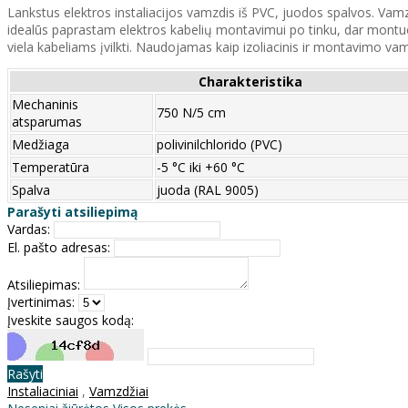
Lankstus elektros instaliacijos vamzdis iš PVC, juodos spalvos. Va
idealūs paprastam elektros kabelių montavimui po tinku, dar montuoj
viela kabeliams įvilkti. Naudojamas kaip izoliacinis ir montavimo vam
Charakteristika
Mechaninis
750 N/5 cm
atsparumas
Medžiaga
polivinilchlorido (PVC)
Temperatūra
-5 °C iki +60 °C
Spalva
juoda (RAL 9005)
Parašyti atsiliepimą
Vardas:
El. pašto adresas:
Atsiliepimas:
Įvertinimas:
Įveskite saugos kodą:
Rašyti
Instaliaciniai
,
Vamzdžiai