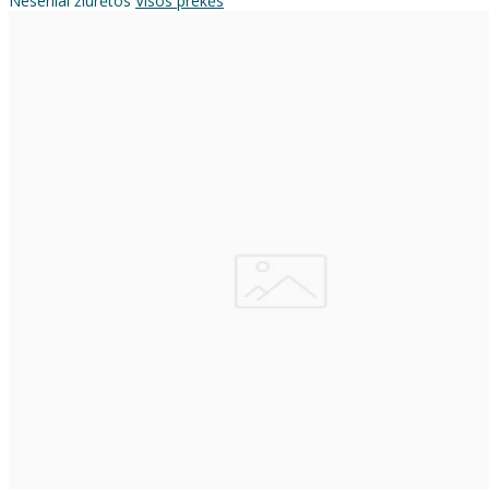
Neseniai žiūrėtos
Visos prekės