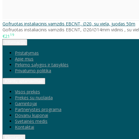
Gofruotas instaliacinis vamzdis EBCNT, ∅20, su viela, juodas 50m
Gofruotas instaliacinis vamzdis EBCNT, ∅20/∅14mm vidinis , su viel
19
€21
Informacija
Pristatymas
Apie mus
Pirkimo sąlygos ir taisyklės
Privatumo politika
Klientų aptarnavimas
Visos prekės
Prekės su nuolaida
Gamintojai
Partnerystės programa
Dovanų kuponai
Svetainės medis
Kontaktai
Klientams