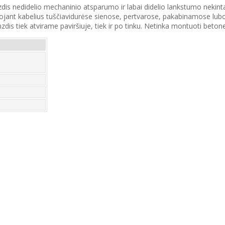
mzdis nedidelio mechaninio atsparumo ir labai didelio lankstumo neki
ant kabelius tuščiavidurėse sienose, pertvarose, pakabinamose lubose 
zdis tiek atvirame paviršiuje, tiek ir po tinku. Netinka montuoti betone