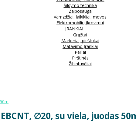
Šildymo technika
Žaibosauga
Vamzdžiai, laikikliai, movos
Elektromobilių įkrovimui
ĮRANKIAI
Grąžtai
Markeriai, pieštukai
Matavimo Įrankiai
Peiliai
Pirštinės
Žibintuvėliai
s 50m
 EBCNT, ∅20, su viela, juodas 50