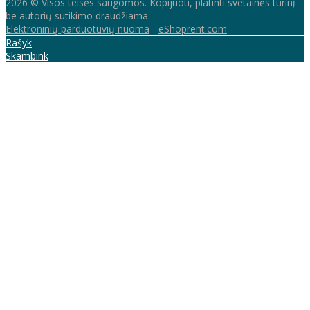
2026 © Visos teisės saugomos. Kopijuoti, platinti svetainės turinį
be autorių sutikimo draudžiama.
Elektroninių parduotuvių nuoma
-
eShoprent.com
Rašyk
Skambink