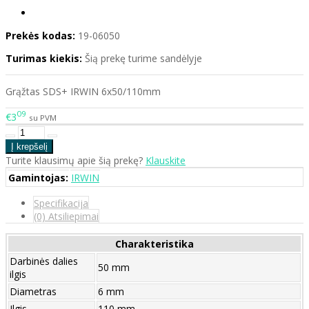
Prekės kodas:
19-06050
Turimas kiekis:
Šią prekę turime sandėlyje
Grąžtas SDS+ IRWIN 6x50/110mm
09
€3
su PVM
Turite klausimų apie šią prekę?
Klauskite
Gamintojas:
IRWIN
Specifikacija
(0) Atsiliepimai
Charakteristika
Darbinės dalies
50 mm
ilgis
Diametras
6 mm
Ilgis
110 mm