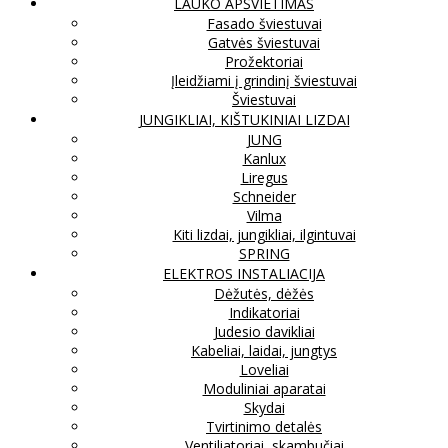
LAUKO APŠVIETIMAS
Fasado šviestuvai
Gatvės šviestuvai
Prožektoriai
Įleidžiami į grindinį šviestuvai
Šviestuvai
JUNGIKLIAI, KIŠTUKINIAI LIZDAI
JUNG
Kanlux
Liregus
Schneider
Vilma
Kiti lizdai, jungikliai, ilgintuvai
SPRING
ELEKTROS INSTALIACIJA
Dėžutės, dėžės
Indikatoriai
Judesio davikliai
Kabeliai, laidai, jungtys
Loveliai
Moduliniai aparatai
Skydai
Tvirtinimo detalės
Ventiliatoriai, skambučiai