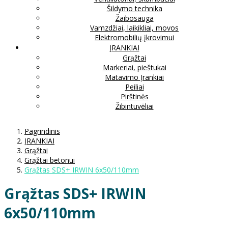
Šildymo technika
Žaibosauga
Vamzdžiai, laikikliai, movos
Elektromobilių įkrovimui
ĮRANKIAI
Grąžtai
Markeriai, pieštukai
Matavimo Įrankiai
Peiliai
Pirštinės
Žibintuvėliai
Pagrindinis
ĮRANKIAI
Grąžtai
Grąžtai betonui
Grąžtas SDS+ IRWIN 6x50/110mm
Grąžtas SDS+ IRWIN
6x50/110mm