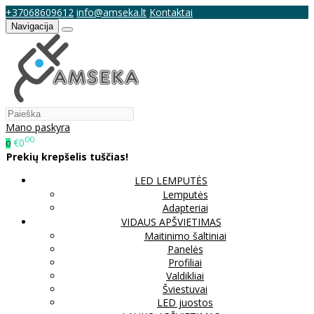
+37068609612
info@amseka.lt
Kontaktai
Navigacija
Mano paskyra
00
€0
0
Prekių krepšelis tuščias!
LED LEMPUTĖS
Lemputės
Adapteriai
VIDAUS APŠVIETIMAS
Maitinimo šaltiniai
Panelės
Profiliai
Valdikliai
Šviestuvai
LED juostos