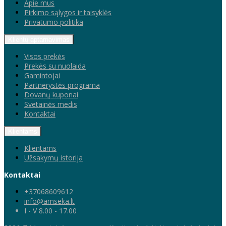
Apie mus
Pirkimo sąlygos ir taisyklės
Privatumo politika
Klientų aptarnavimas
Visos prekės
Prekės su nuolaida
Gamintojai
Partnerystės programa
Dovanų kuponai
Svetainės medis
Kontaktai
Klientams
Klientams
Užsakymų istorija
Kontaktai
+37068609612
info@amseka.lt
I - V 8.00 - 17.00