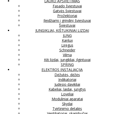
LAUKO APŠVIETIMAS
Fasado šviestuvai
Gatvės šviestuvai
Prožektoriai
Įleidžiami į grindinį šviestuvai
Šviestuvai
JUNGIKLIAI, KIŠTUKINIAI LIZDAI
JUNG
Kanlux
Liregus
Schneider
Vilma
Kiti lizdai, jungikliai, ilgintuvai
SPRING
ELEKTROS INSTALIACIJA
Dėžutės, dėžės
Indikatoriai
Judesio davikliai
Kabeliai, laidai, jungtys
Loveliai
Moduliniai aparatai
Skydai
Tvirtinimo detalės
Ventiliatoriai, skambučiai