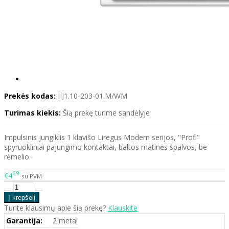
Prekės kodas:
IIJ1.10-203-01.M/WM
Turimas kiekis:
Šią prekę turime sandėlyje
Impulsinis jungiklis 1 klavišo Liregus Modern serijos, "Profi"
spyruokliniai pajungimo kontaktai, baltos matinės spalvos, be
rėmelio.
69
€4
su PVM
Turite klausimų apie šią prekę?
Klauskite
Garantija:
2 metai