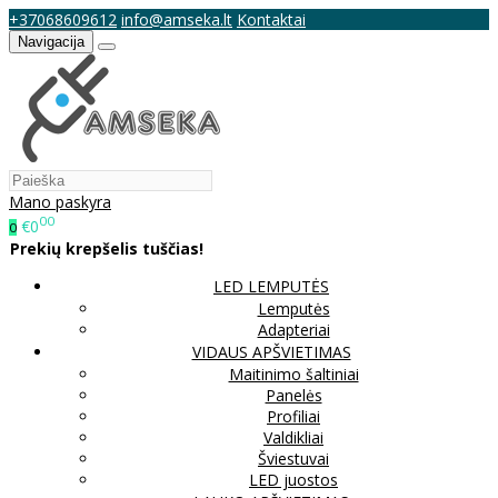
+37068609612
info@amseka.lt
Kontaktai
Navigacija
Mano paskyra
00
€0
0
Prekių krepšelis tuščias!
LED LEMPUTĖS
Lemputės
Adapteriai
VIDAUS APŠVIETIMAS
Maitinimo šaltiniai
Panelės
Profiliai
Valdikliai
Šviestuvai
LED juostos