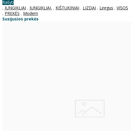
Rašyti
,
JUNGIKLIAI
,
JUNGIKLIAI,
,
KIŠTUKINIAI
,
LIZDAI
,
Liregus
,
VISOS
,
PREKĖS
,
Modern
Susijusios prekės