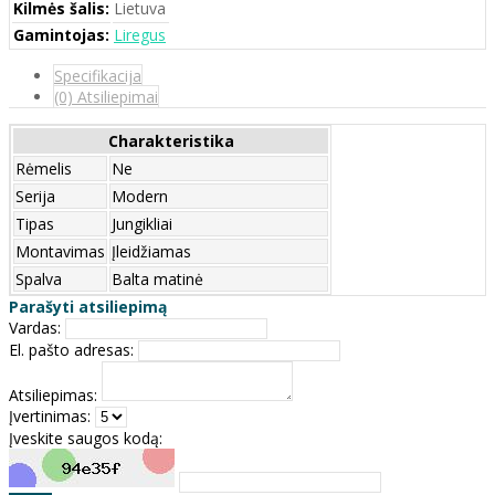
Kilmės šalis:
Lietuva
Gamintojas:
Liregus
Specifikacija
(0) Atsiliepimai
Charakteristika
Rėmelis
Ne
Serija
Modern
Tipas
Jungikliai
Montavimas
Įleidžiamas
Spalva
Balta matinė
Parašyti atsiliepimą
Vardas:
El. pašto adresas:
Atsiliepimas:
Įvertinimas:
Įveskite saugos kodą: