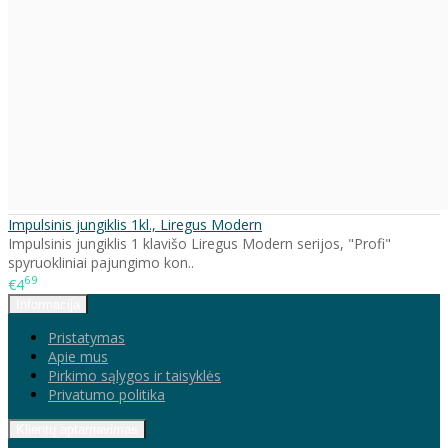
Impulsinis jungiklis 1kl., Liregus Modern
Impulsinis jungiklis 1 klavišo Liregus Modern serijos, "Profi"
spyruokliniai pajungimo kon..
69
€4
Informacija
Pristatymas
Apie mus
Pirkimo sąlygos ir taisyklės
Privatumo politika
Klientų aptarnavimas