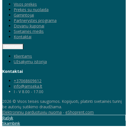
Visos prekės
Prekės su nuolaida
Gamintojai
Partnerystės programa
Dovanų kuponai
Svetainės medis
Kontaktai
Klientams
Klientams
Užsakymų istorija
Kontaktai
+37068609612
info@amseka.lt
I - V 8.00 - 17.00
2026 © Visos teisės saugomos. Kopijuoti, platinti svetainės turinį
be autorių sutikimo draudžiama.
Elektroninių parduotuvių nuoma
-
eShoprent.com
Rašyk
Skambink