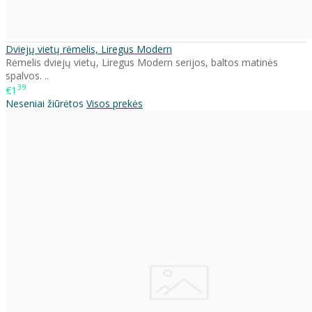
Dviejų vietų rėmelis, Liregus Modern
Rėmelis dviejų vietų, Liregus Modern serijos, baltos matinės
spalvos. ..
39
€1
Neseniai žiūrėtos
Visos prekės