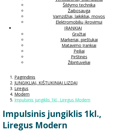
Šildymo technika
Žaibosauga
Vamzdžiai, laikikliai, movos
Elektromobilių įkrovimui
ĮRANKIAI
Grąžtai
Markeriai, pieštukai
Matavimo Įrankiai
Peiliai
Pirštinės
Žibintuvėliai
Pagrindinis
JUNGIKLIAI, KIŠTUKINIAI LIZDAI
Liregus
Modern
Impulsinis jungiklis 1kl., Liregus Modern
Impulsinis jungiklis 1kl.,
Liregus Modern