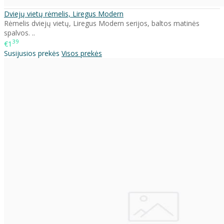
Dviejų vietų rėmelis, Liregus Modern
Rėmelis dviejų vietų, Liregus Modern serijos, baltos matinės
spalvos. ..
39
€1
Susijusios prekės
Visos prekės