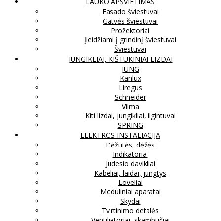
LAUKO APŠVIETIMAS
Fasado šviestuvai
Gatvės šviestuvai
Prožektoriai
Įleidžiami į grindinį šviestuvai
Šviestuvai
JUNGIKLIAI, KIŠTUKINIAI LIZDAI
JUNG
Kanlux
Liregus
Schneider
Vilma
Kiti lizdai, jungikliai, ilgintuvai
SPRING
ELEKTROS INSTALIACIJA
Dėžutės, dėžės
Indikatoriai
Judesio davikliai
Kabeliai, laidai, jungtys
Loveliai
Moduliniai aparatai
Skydai
Tvirtinimo detalės
Ventiliatoriai, skambučiai