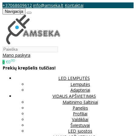
+37068609612
info@amseka.lt
Kontaktai
Navigacija
Mano paskyra
00
€0
0
Prekių krepšelis tuščias!
LED LEMPUTĖS
Lemputės
Adapteriai
VIDAUS APŠVIETIMAS
Maitinimo šaltiniai
Panelės
Profiliai
Valdikliai
Šviestuvai
LED juostos