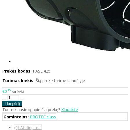
Prekės kodas:
PASD425
Turimas kiekis:
Šią prekę turime sandėlyje
35
€0
su PVM
Turite klausimų apie šią prekę?
Klauskite
Gamintojas:
PROTEC.class
(0) Atsiliepimai