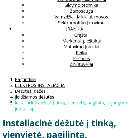
Šildymo technika
Žaibosauga
Vamzdžiai, laikikliai, movos
Elektromobilių įkrovimui
ĮRANKIAI
Grąžtai
Markeriai, pieštukai
Matavimo Įrankiai
Peiliai
Pirštinės
Žibintuvėliai
Pagrindinis
ELEKTROS INSTALIACIJA
Dėžutės, dėžės
Įleidžiamos dėžutės
Instaliacinė dėžutė į tinką, vienvietė, pagilinta, sujungiama,
juodos sp.
Instaliacinė dėžutė į tinką,
vienvietė, pagilinta,