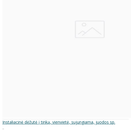
Instaliacinė dėžutė į tinką, vienvietė, sujungiama, juodos sp.
..