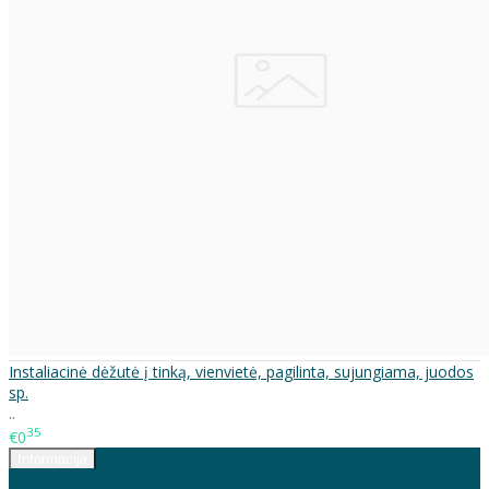
Instaliacinė dėžutė į tinką, vienvietė, pagilinta, sujungiama, juodos
sp.
..
35
€0
Informacija