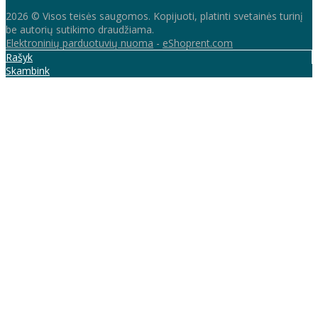
2026 © Visos teisės saugomos. Kopijuoti, platinti svetainės turinį
be autorių sutikimo draudžiama.
Elektroninių parduotuvių nuoma
-
eShoprent.com
Rašyk
Skambink