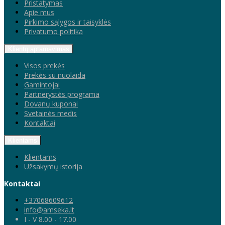
Pristatymas
Apie mus
Pirkimo sąlygos ir taisyklės
Privatumo politika
Klientų aptarnavimas
Visos prekės
Prekės su nuolaida
Gamintojai
Partnerystės programa
Dovanų kuponai
Svetainės medis
Kontaktai
Klientams
Klientams
Užsakymų istorija
Kontaktai
+37068609612
info@amseka.lt
I - V 8.00 - 17.00