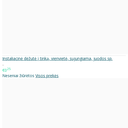
Instaliacinė dėžutė į tinką, vienvietė, sujungiama, juodos sp.
..
25
€0
Neseniai žiūrėtos
Visos prekės